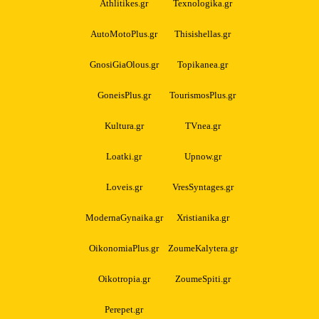
Athlitikes.gr
Texnologika.gr
AutoMotoPlus.gr
Thisishellas.gr
GnosiGiaOlous.gr
Topikanea.gr
GoneisPlus.gr
TourismosPlus.gr
Kultura.gr
TVnea.gr
Loatki.gr
Upnow.gr
Loveis.gr
VresSyntages.gr
ModernaGynaika.gr
Xristianika.gr
OikonomiaPlus.gr
ZoumeKalytera.gr
Oikotropia.gr
ZoumeSpiti.gr
Perepet.gr