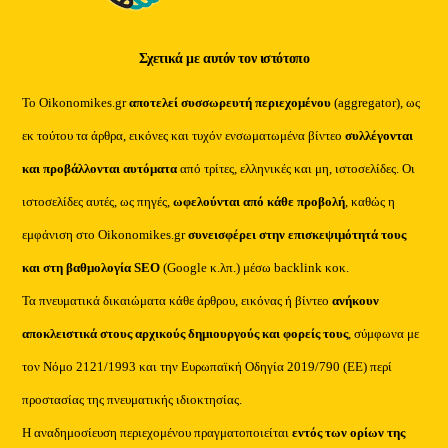
Σχετικά με αυτόν τον ιστότοπο
Το Oikonomikes.gr
αποτελεί συσσωρευτή περιεχομένου
(aggregator), ως
εκ τούτου τα άρθρα, εικόνες και τυχόν ενσωματωμένα βίντεο
συλλέγονται
και προβάλλονται αυτόματα
από τρίτες, ελληνικές και μη, ιστοσελίδες. Οι
ιστοσελίδες αυτές, ως πηγές,
ωφελούνται από κάθε προβολή
, καθώς η
εμφάνιση στο Oikonomikes.gr
συνεισφέρει στην επισκεψιμότητά τους
και στη βαθμολογία SEO
(Google κ.λπ.) μέσω backlink κοκ.
Τα πνευματικά δικαιώματα κάθε άρθρου, εικόνας ή βίντεο
ανήκουν
αποκλειστικά στους αρχικούς δημιουργούς και φορείς τους
, σύμφωνα με
τον Νόμο 2121/1993 και την Ευρωπαϊκή Οδηγία 2019/790 (ΕΕ) περί
προστασίας της πνευματικής ιδιοκτησίας.
Η αναδημοσίευση περιεχομένου πραγματοποιείται
εντός των ορίων της