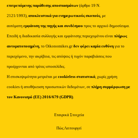
επιτρεπόμενης παράθεσης αποσπασμάτων
(άρθρο 19 Ν.
2121/1993),
αποκλειστικά για ενημερωτικούς σκοπούς
, με
αυτόματη
εμφάνιση της πηγής και συνδέσμου
προς το αρχικό δημοσίευμα.
Επειδή η διαδικασία συλλογής και εμφάνισης περιεχομένου είναι
πλήρως
αυτοματοποιημένη
, το Oikonomikes.gr
δεν φέρει καμία ευθύνη
για το
περιεχόμενο, την ακρίβεια, τις απόψεις ή τυχόν παραβιάσεις που
προέρχονται από τρίτες ιστοσελίδες.
Η επισκεψιμότητα μετριέται με
cookieless στατιστικά
, χωρίς χρήση
cookies ή αποθήκευση προσωπικών δεδομένων, σε
πλήρη συμμόρφωση με
τον Κανονισμό (ΕΕ) 2016/679 (GDPR)
.
Εταιρικά Στοιχεία
Πώς Λειτουργεί