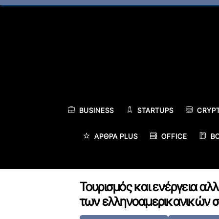
Skip
to
content
BUSINESS
STARTUPS
CRYP
ΆΡΘΡΑ PLUS
OFFICE
B
Τουρισμός και ενέργεια αλ
των ελληνοαμερικανικών 