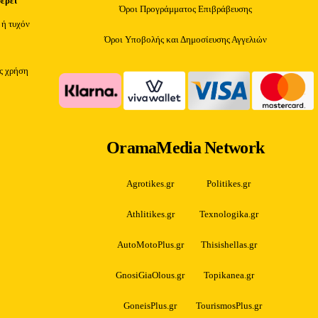
φέρει
Όροι Προγράμματος Επιβράβευσης
 ή τυχόν
Όροι Υποβολής και Δημοσίευσης Αγγελιών
ίς χρήση
OramaMedia Network
Agrotikes.gr
Politikes.gr
Athlitikes.gr
Texnologika.gr
AutoMotoPlus.gr
Thisishellas.gr
GnosiGiaOlous.gr
Topikanea.gr
GoneisPlus.gr
TourismosPlus.gr