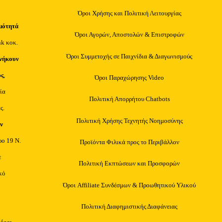
Όροι Χρήσης και Πολιτική Λειτουργίας
μότητά
Όροι Αγορών, Αποστολών & Επιστροφών
nk κοκ.
Όροι Συμμετοχής σε Παιχνίδια & Διαγωνισμούς
νήκουν
υς
,
Όροι Παραχώρησης Video
ία
Πολιτική Απορρήτου Chatbots
ς.
Πολιτική Χρήσης Τεχνητής Νοημοσύνης
ν
ρο 19 Ν.
Προϊόντα Φιλικά προς το Περιβάλλον
ε
Πολιτική Εκπτώσεων και Προσφορών
κό
Όροι Affiliate Συνδέσμων & Προωθητικού Υλικού
Πολιτική Διαφημιστικής Διαφάνειας