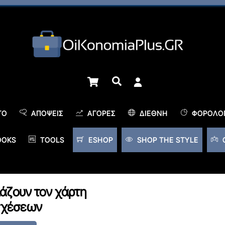
Cart
Αναζήτηση
TO
ΑΠΌΨΕΙΣ
ΑΓΟΡΈΣ
ΔΙΕΘΝΉ
ΦΟΡΟΛΟΓ
OOKS
TOOLS
ESHOP
SHOP THE STYLE
λάζουν τον χάρτη
σχέσεων