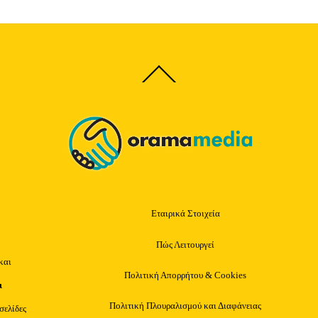
Back
To
Top
Εταιρικά Στοιχεία
Πώς Λειτουργεί
και
Πολιτική Απορρήτου & Cookies
ι
Πολιτική Πλουραλισμού και Διαφάνειας
οσελίδες