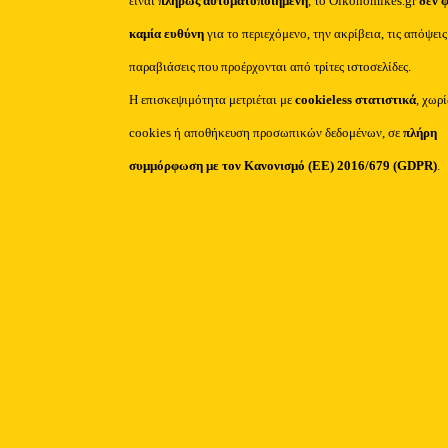
είναι
πλήρως αυτοματοποιημένη
, το Oikonomikes.gr
δεν 
καμία ευθύνη
για το περιεχόμενο, την ακρίβεια, τις απόψεις
παραβιάσεις που προέρχονται από τρίτες ιστοσελίδες.
Η επισκεψιμότητα μετριέται με
cookieless στατιστικά
, χωρ
cookies ή αποθήκευση προσωπικών δεδομένων, σε
πλήρη
συμμόρφωση με τον Κανονισμό (ΕΕ) 2016/679 (GDPR)
.