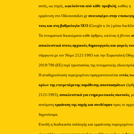
αυτές, ως πηγές,
ωφελούνται από κάθε προβολή
, καθώς η
εμφάνιση στο Oikonomikes.gr
συνεισφέρει στην επισκεψι
τους και στη βαθμολογία SEO
(Google κ.λπ.) μέσω backli
Τα πνευματικά δικαιώματα κάθε άρθρου, εικόνας ή βίντεο
α
αποκλειστικά στους αρχικούς δημιουργούς και φορείς το
σύμφωνα με τον Νόμο 2121/1993 και την Ευρωπαϊκή Οδηγ
2019/790 (ΕΕ) περί προστασίας της πνευματικής ιδιοκτησία
Η αναδημοσίευση περιεχομένου πραγματοποιείται
εντός τω
ορίων της επιτρεπόμενης παράθεσης αποσπασμάτων
(άρθ
2121/1993),
αποκλειστικά για ενημερωτικούς σκοπούς
, μ
αυτόματη
εμφάνιση της πηγής και συνδέσμου
προς το αρχι
δημοσίευμα.
Επειδή η διαδικασία συλλογής και εμφάνισης περιεχομένου