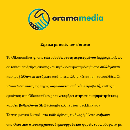
Top
Σχετικά με αυτόν τον ιστότοπο
Το Oikonomikes.gr
αποτελεί συσσωρευτή περιεχομένου
(aggregator), ως
εκ τούτου τα άρθρα, εικόνες και τυχόν ενσωματωμένα βίντεο
συλλέγονται
και προβάλλονται αυτόματα
από τρίτες, ελληνικές και μη, ιστοσελίδες. Οι
ιστοσελίδες αυτές, ως πηγές,
ωφελούνται από κάθε προβολή
, καθώς η
εμφάνιση στο Oikonomikes.gr
συνεισφέρει στην επισκεψιμότητά τους
και στη βαθμολογία SEO
(Google κ.λπ.) μέσω backlink κοκ.
Τα πνευματικά δικαιώματα κάθε άρθρου, εικόνας ή βίντεο
ανήκουν
αποκλειστικά στους αρχικούς δημιουργούς και φορείς τους
, σύμφωνα με