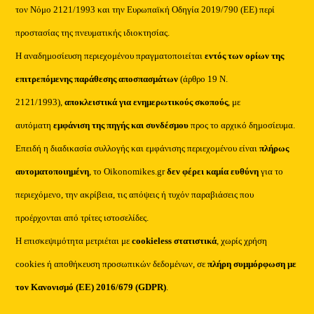
τον Νόμο 2121/1993 και την Ευρωπαϊκή Οδηγία 2019/790 (ΕΕ) περί
προστασίας της πνευματικής ιδιοκτησίας.
Η αναδημοσίευση περιεχομένου πραγματοποιείται
εντός των ορίων της
επιτρεπόμενης παράθεσης αποσπασμάτων
(άρθρο 19 Ν.
2121/1993),
αποκλειστικά για ενημερωτικούς σκοπούς
, με
αυτόματη
εμφάνιση της πηγής και συνδέσμου
προς το αρχικό δημοσίευμα.
Επειδή η διαδικασία συλλογής και εμφάνισης περιεχομένου είναι
πλήρως
αυτοματοποιημένη
, το Oikonomikes.gr
δεν φέρει καμία ευθύνη
για το
περιεχόμενο, την ακρίβεια, τις απόψεις ή τυχόν παραβιάσεις που
προέρχονται από τρίτες ιστοσελίδες.
Η επισκεψιμότητα μετριέται με
cookieless στατιστικά
, χωρίς χρήση
cookies ή αποθήκευση προσωπικών δεδομένων, σε
πλήρη συμμόρφωση με
τον Κανονισμό (ΕΕ) 2016/679 (GDPR)
.