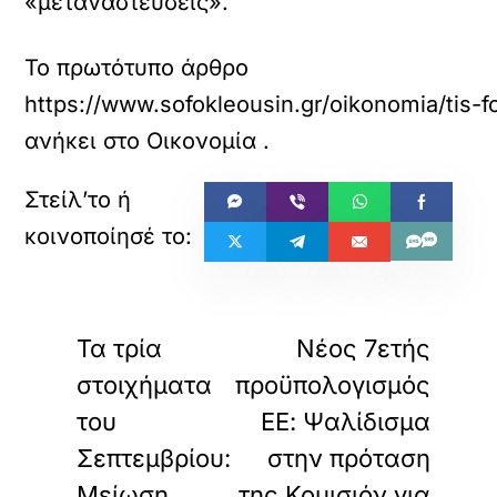
«μεταναστεύσεις».
Το πρωτότυπο άρθρο
https://www.sofokleousin.gr/oikonomia/tis-
ανήκει στο
Οικονομία
.
«
»
ΠΡΟΗΓΟΥΜΕΝΟ
ΕΠΟΜΕΝΟ
Τα τρία
Νέος 7ετής
στοιχήματα
προϋπολογισμός
του
ΕΕ: Ψαλίδισμα
Σεπτεμβρίου:
στην πρόταση
Mείωση
της Κομισιόν για