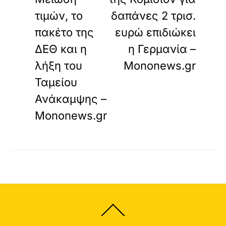
τιμών, το
δαπάνες 2 τρισ.
πακέτο της
ευρώ επιδιώκει
ΔΕΘ και η
η Γερμανία –
λήξη του
Mononews.gr
Ταμείου
Ανάκαμψης –
Mononews.gr
Back
To