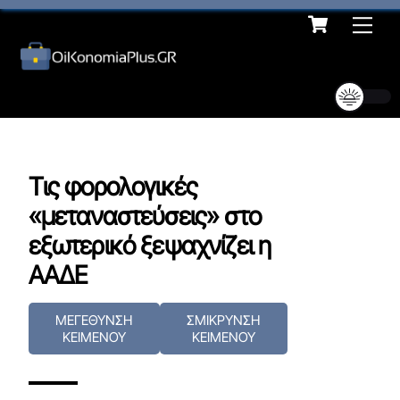
Cart
Skip
Me
to
content
Τις φορολογικές
«μεταναστεύσεις» στο
εξωτερικό ξεψαχνίζει η
ΑΑΔΕ
ΜΕΓΕΘΥΝΣΗ
ΣΜΙΚΡΥΝΣΗ
ΚΕΙΜΕΝΟΥ
ΚΕΙΜΕΝΟΥ