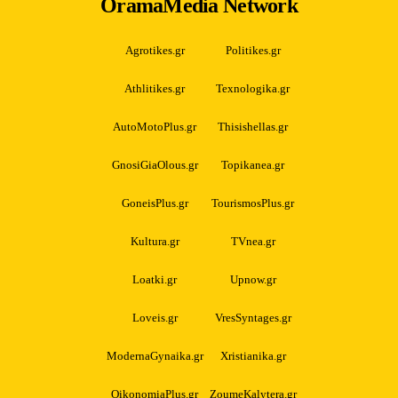
OramaMedia Network
Agrotikes.gr
Politikes.gr
Athlitikes.gr
Texnologika.gr
AutoMotoPlus.gr
Thisishellas.gr
GnosiGiaOlous.gr
Topikanea.gr
GoneisPlus.gr
TourismosPlus.gr
Kultura.gr
TVnea.gr
Loatki.gr
Upnow.gr
Loveis.gr
VresSyntages.gr
ModernaGynaika.gr
Xristianika.gr
OikonomiaPlus.gr
ZoumeKalytera.gr