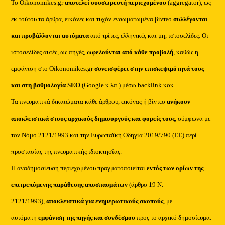
Το Oikonomikes.gr
αποτελεί συσσωρευτή περιεχομένου
(aggregator), ως
εκ τούτου τα άρθρα, εικόνες και τυχόν ενσωματωμένα βίντεο
συλλέγονται
και προβάλλονται αυτόματα
από τρίτες, ελληνικές και μη, ιστοσελίδες. Οι
ιστοσελίδες αυτές, ως πηγές,
ωφελούνται από κάθε προβολή
, καθώς η
εμφάνιση στο Oikonomikes.gr
συνεισφέρει στην επισκεψιμότητά τους
και στη βαθμολογία SEO
(Google κ.λπ.) μέσω backlink κοκ.
Τα πνευματικά δικαιώματα κάθε άρθρου, εικόνας ή βίντεο
ανήκουν
αποκλειστικά στους αρχικούς δημιουργούς και φορείς τους
, σύμφωνα με
τον Νόμο 2121/1993 και την Ευρωπαϊκή Οδηγία 2019/790 (ΕΕ) περί
προστασίας της πνευματικής ιδιοκτησίας.
Η αναδημοσίευση περιεχομένου πραγματοποιείται
εντός των ορίων της
επιτρεπόμενης παράθεσης αποσπασμάτων
(άρθρο 19 Ν.
2121/1993),
αποκλειστικά για ενημερωτικούς σκοπούς
, με
αυτόματη
εμφάνιση της πηγής και συνδέσμου
προς το αρχικό δημοσίευμα.