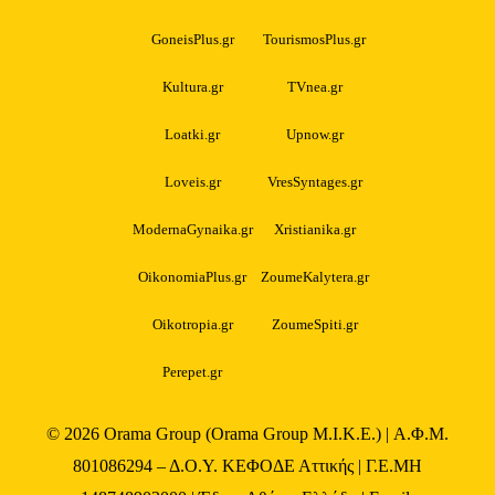
GoneisPlus.gr
TourismosPlus.gr
Kultura.gr
TVnea.gr
Loatki.gr
Upnow.gr
Loveis.gr
VresSyntages.gr
ModernaGynaika.gr
Xristianika.gr
OikonomiaPlus.gr
ZoumeKalytera.gr
Oikotropia.gr
ZoumeSpiti.gr
Perepet.gr
© 2026
Orama Group
(Orama Group Μ.Ι.Κ.Ε.) | Α.Φ.Μ.
801086294 – Δ.Ο.Υ. ΚΕΦΟΔΕ Αττικής | Γ.Ε.ΜΗ