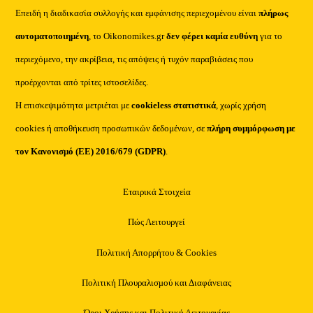
Επειδή η διαδικασία συλλογής και εμφάνισης περιεχομένου είναι
πλήρως
αυτοματοποιημένη
, το Oikonomikes.gr
δεν φέρει καμία ευθύνη
για το
περιεχόμενο, την ακρίβεια, τις απόψεις ή τυχόν παραβιάσεις που
προέρχονται από τρίτες ιστοσελίδες.
Η επισκεψιμότητα μετριέται με
cookieless στατιστικά
, χωρίς χρήση
cookies ή αποθήκευση προσωπικών δεδομένων, σε
πλήρη συμμόρφωση με
τον Κανονισμό (ΕΕ) 2016/679 (GDPR)
.
Εταιρικά Στοιχεία
Πώς Λειτουργεί
Πολιτική Απορρήτου & Cookies
Πολιτική Πλουραλισμού και Διαφάνειας
Όροι Χρήσης και Πολιτική Λειτουργίας