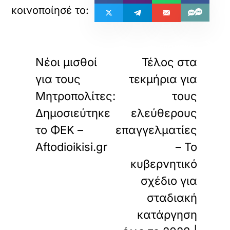
«
»
ΠΡΟΗΓΟΥΜΕΝΟ
ΕΠΟΜΕΝΟ
Νέοι μισθοί
Τέλος στα
για τους
τεκμήρια για
Μητροπολίτες:
τους
Δημοσιεύτηκε
ελεύθερους
το ΦΕΚ –
επαγγελματίες
Aftodioikisi.gr
– Το
κυβερνητικό
σχέδιο για
σταδιακή
κατάργηση