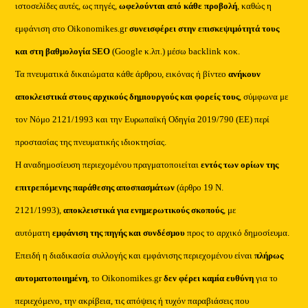
ιστοσελίδες αυτές, ως πηγές,
ωφελούνται από κάθε προβολή
, καθώς η
εμφάνιση στο Oikonomikes.gr
συνεισφέρει στην επισκεψιμότητά τους
και στη βαθμολογία SEO
(Google κ.λπ.) μέσω backlink κοκ.
Τα πνευματικά δικαιώματα κάθε άρθρου, εικόνας ή βίντεο
ανήκουν
αποκλειστικά στους αρχικούς δημιουργούς και φορείς τους
, σύμφωνα με
τον Νόμο 2121/1993 και την Ευρωπαϊκή Οδηγία 2019/790 (ΕΕ) περί
προστασίας της πνευματικής ιδιοκτησίας.
Η αναδημοσίευση περιεχομένου πραγματοποιείται
εντός των ορίων της
επιτρεπόμενης παράθεσης αποσπασμάτων
(άρθρο 19 Ν.
2121/1993),
αποκλειστικά για ενημερωτικούς σκοπούς
, με
αυτόματη
εμφάνιση της πηγής και συνδέσμου
προς το αρχικό δημοσίευμα.
Επειδή η διαδικασία συλλογής και εμφάνισης περιεχομένου είναι
πλήρως
αυτοματοποιημένη
, το Oikonomikes.gr
δεν φέρει καμία ευθύνη
για το
περιεχόμενο, την ακρίβεια, τις απόψεις ή τυχόν παραβιάσεις που