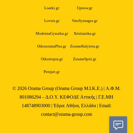
Loatki.gr
Upnow.gr
Loveis.gr
VresSyntages.gr
ModernaGynaika.gr
Xristianika.gr
OikonomiaPlus.gr
ZoumeKalytera.gr
Oikotropia.gr
ZoumeSpiti.gr
Perepet.gr
© 2026
Orama Group
(Orama Group Μ.Ι.Κ.Ε.) | Α.Φ.Μ.
801086294 – Δ.Ο.Υ. ΚΕΦΟΔΕ Αττικής | Γ.Ε.ΜΗ
148748903000 | Έδρα: Αθήνα, Ελλάδα | Email:
contact@orama-group.com