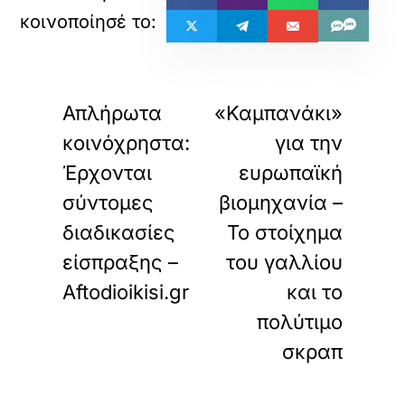
«
»
ΠΡΟΗΓΟΥΜΕΝΟ
ΕΠΟΜΕΝΟ
Απλήρωτα
«Καμπανάκι»
κοινόχρηστα:
για την
Έρχονται
ευρωπαϊκή
σύντομες
βιομηχανία –
διαδικασίες
Το στοίχημα
είσπραξης –
του γαλλίου
Aftodioikisi.gr
και το
πολύτιμο
σκραπ