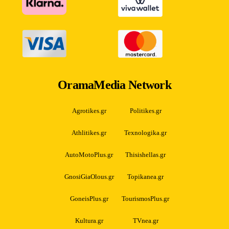
OramaMedia Network
Agrotikes.gr
Politikes.gr
Athlitikes.gr
Texnologika.gr
AutoMotoPlus.gr
Thisishellas.gr
GnosiGiaOlous.gr
Topikanea.gr
GoneisPlus.gr
TourismosPlus.gr
Kultura.gr
TVnea.gr