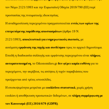
τον Νόμο 2121/1993 και την Ευρωπαϊκή Οδηγία 2019/790 (ΕΕ) περί
προστασίας της πνευματικής ιδιοκτησίας.
Η αναδημοσίευση περιεχομένου πραγματοποιείται
εντός των ορίων της
επιτρεπόμενης παράθεσης αποσπασμάτων
(άρθρο 19 Ν.
2121/1993),
αποκλειστικά για ενημερωτικούς σκοπούς
, με
αυτόματη
εμφάνιση της πηγής και συνδέσμου
προς το αρχικό δημοσίευμα.
Επειδή η διαδικασία συλλογής και εμφάνισης περιεχομένου είναι
πλήρως
αυτοματοποιημένη
, το Oikonomikes.gr
δεν φέρει καμία ευθύνη
για το
περιεχόμενο, την ακρίβεια, τις απόψεις ή τυχόν παραβιάσεις που
προέρχονται από τρίτες ιστοσελίδες.
Η επισκεψιμότητα μετριέται με
cookieless στατιστικά
, χωρίς χρήση
cookies ή αποθήκευση προσωπικών δεδομένων, σε
πλήρη συμμόρφωση με
τον Κανονισμό (ΕΕ) 2016/679 (GDPR)
.