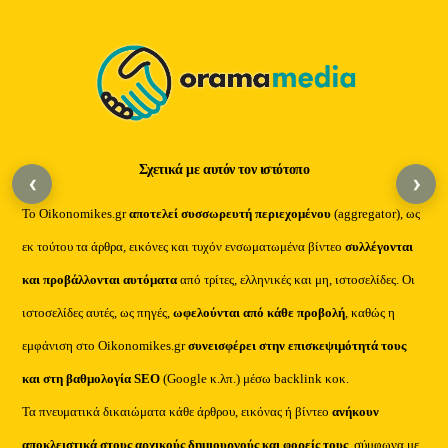
To
Top
Σχετικά με αυτόν τον ιστότοπο
‹
›
Το Oikonomikes.gr
αποτελεί συσσωρευτή περιεχομένου
(aggregator), ως
εκ τούτου τα άρθρα, εικόνες και τυχόν ενσωματωμένα βίντεο
συλλέγονται
και προβάλλονται αυτόματα
από τρίτες, ελληνικές και μη, ιστοσελίδες. Οι
ιστοσελίδες αυτές, ως πηγές,
ωφελούνται από κάθε προβολή
, καθώς η
εμφάνιση στο Oikonomikes.gr
συνεισφέρει στην επισκεψιμότητά τους
και στη βαθμολογία SEO
(Google κ.λπ.) μέσω backlink κοκ.
Τα πνευματικά δικαιώματα κάθε άρθρου, εικόνας ή βίντεο
ανήκουν
αποκλειστικά στους αρχικούς δημιουργούς και φορείς τους
, σύμφωνα με