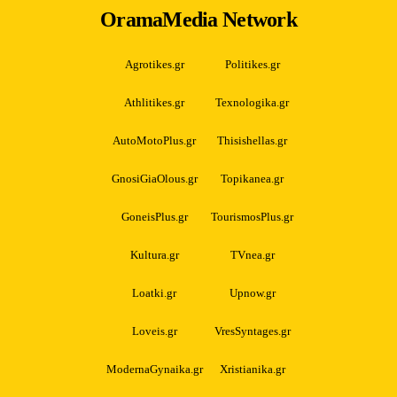
OramaMedia Network
Agrotikes.gr
Politikes.gr
Athlitikes.gr
Texnologika.gr
AutoMotoPlus.gr
Thisishellas.gr
GnosiGiaOlous.gr
Topikanea.gr
GoneisPlus.gr
TourismosPlus.gr
Kultura.gr
TVnea.gr
Loatki.gr
Upnow.gr
Loveis.gr
VresSyntages.gr
ModernaGynaika.gr
Xristianika.gr