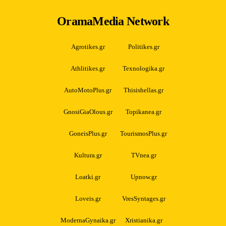
OramaMedia Network
Agrotikes.gr
Politikes.gr
Athlitikes.gr
Texnologika.gr
AutoMotoPlus.gr
Thisishellas.gr
GnosiGiaOlous.gr
Topikanea.gr
GoneisPlus.gr
TourismosPlus.gr
Kultura.gr
TVnea.gr
Loatki.gr
Upnow.gr
Loveis.gr
VresSyntages.gr
ModernaGynaika.gr
Xristianika.gr