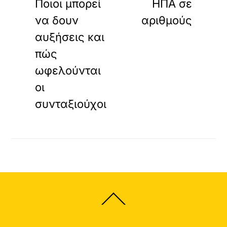
Ποιοι μπορεί
ΗΠΑ σε
να δουν
αριθμούς
αυξήσεις και
πώς
ωφελούνται
οι
συνταξιούχοι
Back
To
Top