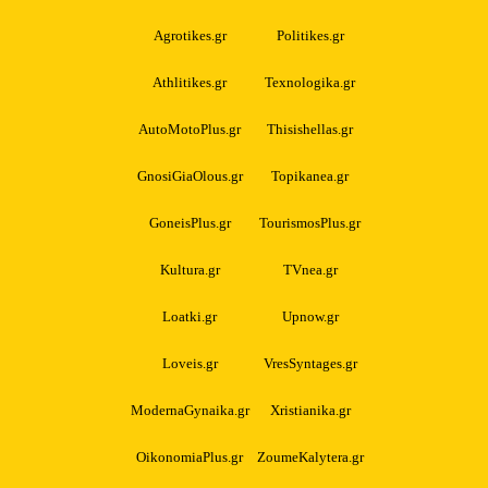
Agrotikes.gr
Politikes.gr
Athlitikes.gr
Texnologika.gr
AutoMotoPlus.gr
Thisishellas.gr
GnosiGiaOlous.gr
Topikanea.gr
GoneisPlus.gr
TourismosPlus.gr
Kultura.gr
TVnea.gr
Loatki.gr
Upnow.gr
Loveis.gr
VresSyntages.gr
ModernaGynaika.gr
Xristianika.gr
OikonomiaPlus.gr
ZoumeKalytera.gr