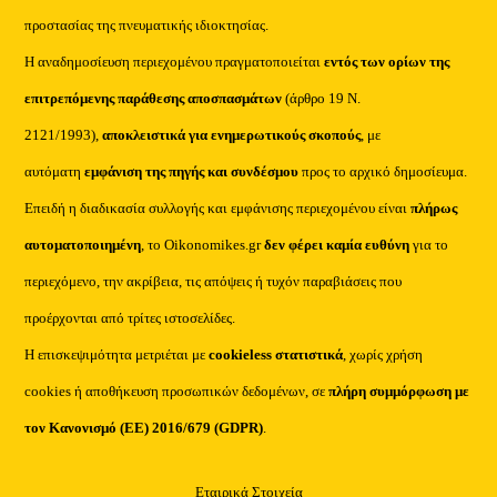
προστασίας της πνευματικής ιδιοκτησίας.
Η αναδημοσίευση περιεχομένου πραγματοποιείται
εντός των ορίων της
επιτρεπόμενης παράθεσης αποσπασμάτων
(άρθρο 19 Ν.
2121/1993),
αποκλειστικά για ενημερωτικούς σκοπούς
, με
αυτόματη
εμφάνιση της πηγής και συνδέσμου
προς το αρχικό δημοσίευμα.
Επειδή η διαδικασία συλλογής και εμφάνισης περιεχομένου είναι
πλήρως
αυτοματοποιημένη
, το Oikonomikes.gr
δεν φέρει καμία ευθύνη
για το
περιεχόμενο, την ακρίβεια, τις απόψεις ή τυχόν παραβιάσεις που
προέρχονται από τρίτες ιστοσελίδες.
Η επισκεψιμότητα μετριέται με
cookieless στατιστικά
, χωρίς χρήση
cookies ή αποθήκευση προσωπικών δεδομένων, σε
πλήρη συμμόρφωση με
τον Κανονισμό (ΕΕ) 2016/679 (GDPR)
.
Εταιρικά Στοιχεία