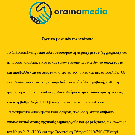
Σχετικά με αυτόν τον ιστότοπο
Το Oikonomikes.gr
αποτελεί συσσωρευτή περιεχομένου
(aggregator), ως
εκ τούτου τα άρθρα, εικόνες και τυχόν ενσωματωμένα βίντεο
συλλέγονται
και προβάλλονται αυτόματα
από τρίτες, ελληνικές και μη, ιστοσελίδες. Οι
ιστοσελίδες αυτές, ως πηγές,
ωφελούνται από κάθε προβολή
, καθώς η
εμφάνιση στο Oikonomikes.gr
συνεισφέρει στην επισκεψιμότητά τους
και στη βαθμολογία SEO
(Google κ.λπ.) μέσω backlink κοκ.
Τα πνευματικά δικαιώματα κάθε άρθρου, εικόνας ή βίντεο
ανήκουν
αποκλειστικά στους αρχικούς δημιουργούς και φορείς τους
, σύμφωνα με
τον Νόμο 2121/1993 και την Ευρωπαϊκή Οδηγία 2019/790 (ΕΕ) περί