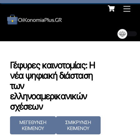
Cart
Skip
Me
to
content
Γέφυρες καινοτομίας: Η
νέα ψηφιακή διάσταση
των
ελληνοαμερικανικών
σχέσεων
ΜΕΓΕΘΥΝΣΗ
ΣΜΙΚΡΥΝΣΗ
ΚΕΙΜΕΝΟΥ
ΚΕΙΜΕΝΟΥ