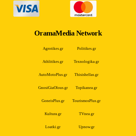
OramaMedia Network
Agrotikes.gr
Politikes.gr
Athlitikes.gr
Texnologika.gr
AutoMotoPlus.gr
Thisishellas.gr
GnosiGiaOlous.gr
Topikanea.gr
GoneisPlus.gr
TourismosPlus.gr
Kultura.gr
TVnea.gr
Loatki.gr
Upnow.gr