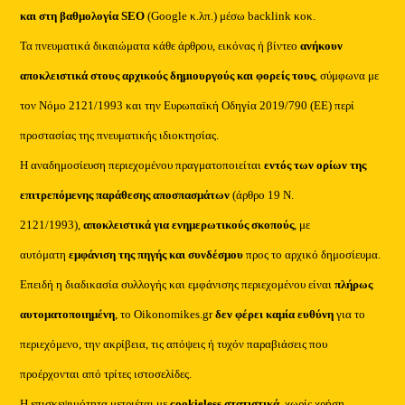
και στη βαθμολογία SEO
(Google κ.λπ.) μέσω backlink κοκ.
Τα πνευματικά δικαιώματα κάθε άρθρου, εικόνας ή βίντεο
ανήκουν
αποκλειστικά στους αρχικούς δημιουργούς και φορείς τους
, σύμφωνα με
τον Νόμο 2121/1993 και την Ευρωπαϊκή Οδηγία 2019/790 (ΕΕ) περί
προστασίας της πνευματικής ιδιοκτησίας.
Η αναδημοσίευση περιεχομένου πραγματοποιείται
εντός των ορίων της
επιτρεπόμενης παράθεσης αποσπασμάτων
(άρθρο 19 Ν.
2121/1993),
αποκλειστικά για ενημερωτικούς σκοπούς
, με
αυτόματη
εμφάνιση της πηγής και συνδέσμου
προς το αρχικό δημοσίευμα.
Επειδή η διαδικασία συλλογής και εμφάνισης περιεχομένου είναι
πλήρως
αυτοματοποιημένη
, το Oikonomikes.gr
δεν φέρει καμία ευθύνη
για το
περιεχόμενο, την ακρίβεια, τις απόψεις ή τυχόν παραβιάσεις που
προέρχονται από τρίτες ιστοσελίδες.
Η επισκεψιμότητα μετριέται με
cookieless στατιστικά
, χωρίς χρήση