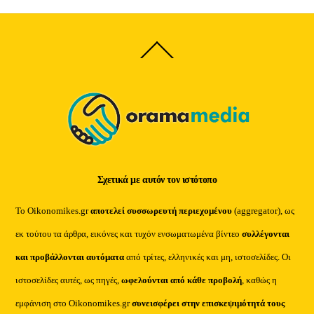
Back
To
Top
Σχετικά με αυτόν τον ιστότοπο
Το Oikonomikes.gr
αποτελεί συσσωρευτή περιεχομένου
(aggregator), ως
εκ τούτου τα άρθρα, εικόνες και τυχόν ενσωματωμένα βίντεο
συλλέγονται
και προβάλλονται αυτόματα
από τρίτες, ελληνικές και μη, ιστοσελίδες. Οι
ιστοσελίδες αυτές, ως πηγές,
ωφελούνται από κάθε προβολή
, καθώς η
εμφάνιση στο Oikonomikes.gr
συνεισφέρει στην επισκεψιμότητά τους