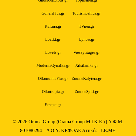
GnosiGiaOlous.gr
Topikanea.gr
GoneisPlus.gr
TourismosPlus.gr
Kultura.gr
TVnea.gr
Loatki.gr
Upnow.gr
Loveis.gr
VresSyntages.gr
ModernaGynaika.gr
Xristianika.gr
OikonomiaPlus.gr
ZoumeKalytera.gr
Oikotropia.gr
ZoumeSpiti.gr
Perepet.gr
© 2026
Orama Group
(Orama Group Μ.Ι.Κ.Ε.) | Α.Φ.Μ.
801086294 – Δ.Ο.Υ. ΚΕΦΟΔΕ Αττικής | Γ.Ε.ΜΗ