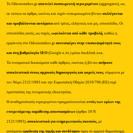
Το Oikonomikes.gr
αποτελεί συσσωρευτή περιεχομένου
(aggregator), ως
εκ τούτου τα άρθρα, εικόνες και τυχόν ενσωματωμένα βίντεο
συλλέγονται
και προβάλλονται αυτόματα
από τρίτες, ελληνικές και μη, ιστοσελίδες. Οι
ιστοσελίδες αυτές, ως πηγές,
ωφελούνται από κάθε προβολή
, καθώς η
εμφάνιση στο Oikonomikes.gr
συνεισφέρει στην επισκεψιμότητά τους
και στη βαθμολογία SEO
(Google κ.λπ.) μέσω backlink κοκ.
Τα πνευματικά δικαιώματα κάθε άρθρου, εικόνας ή βίντεο
ανήκουν
αποκλειστικά στους αρχικούς δημιουργούς και φορείς τους
, σύμφωνα με
τον Νόμο 2121/1993 και την Ευρωπαϊκή Οδηγία 2019/790 (ΕΕ) περί
προστασίας της πνευματικής ιδιοκτησίας.
Η αναδημοσίευση περιεχομένου πραγματοποιείται
εντός των ορίων της
επιτρεπόμενης παράθεσης αποσπασμάτων
(άρθρο 19 Ν.
2121/1993),
αποκλειστικά για ενημερωτικούς σκοπούς
, με
αυτόματη
εμφάνιση της πηγής και συνδέσμου
προς το αρχικό δημοσίευμα.