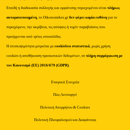
Επειδή η διαδικασία συλλογής και εμφάνισης περιεχομένου είναι
πλήρως
αυτοματοποιημένη
, το Oikonomikes.gr
δεν φέρει καμία ευθύνη
για το
περιεχόμενο, την ακρίβεια, τις απόψεις ή τυχόν παραβιάσεις που
προέρχονται από τρίτες ιστοσελίδες.
Η επισκεψιμότητα μετριέται με
cookieless στατιστικά
, χωρίς χρήση
cookies ή αποθήκευση προσωπικών δεδομένων, σε
πλήρη συμμόρφωση με
τον Κανονισμό (ΕΕ) 2016/679 (GDPR)
.
Εταιρικά Στοιχεία
Πώς Λειτουργεί
Πολιτική Απορρήτου & Cookies
Πολιτική Πλουραλισμού και Διαφάνειας