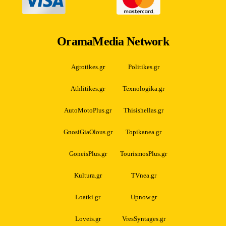
OramaMedia Network
Agrotikes.gr
Politikes.gr
Athlitikes.gr
Texnologika.gr
AutoMotoPlus.gr
Thisishellas.gr
GnosiGiaOlous.gr
Topikanea.gr
GoneisPlus.gr
TourismosPlus.gr
Kultura.gr
TVnea.gr
Loatki.gr
Upnow.gr
Loveis.gr
VresSyntages.gr