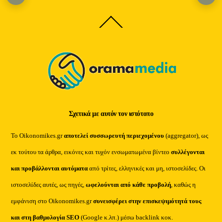
Back
To
Top
Σχετικά με αυτόν τον ιστότοπο
Το Oikonomikes.gr
αποτελεί συσσωρευτή περιεχομένου
(aggregator), ως
εκ τούτου τα άρθρα, εικόνες και τυχόν ενσωματωμένα βίντεο
συλλέγονται
και προβάλλονται αυτόματα
από τρίτες, ελληνικές και μη, ιστοσελίδες. Οι
ιστοσελίδες αυτές, ως πηγές,
ωφελούνται από κάθε προβολή
, καθώς η
εμφάνιση στο Oikonomikes.gr
συνεισφέρει στην επισκεψιμότητά τους
και στη βαθμολογία SEO
(Google κ.λπ.) μέσω backlink κοκ.