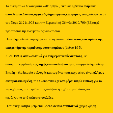
Τα πνευματικά δικαιώματα κάθε άρθρου, εικόνας ή βίντεο
ανήκουν
αποκλειστικά στους αρχικούς δημιουργούς και φορείς τους
, σύμφωνα με
τον Νόμο 2121/1993 και την Ευρωπαϊκή Οδηγία 2019/790 (ΕΕ) περί
προστασίας της πνευματικής ιδιοκτησίας.
Η αναδημοσίευση περιεχομένου πραγματοποιείται
εντός των ορίων της
επιτρεπόμενης παράθεσης αποσπασμάτων
(άρθρο 19 Ν.
2121/1993),
αποκλειστικά για ενημερωτικούς σκοπούς
, με
αυτόματη
εμφάνιση της πηγής και συνδέσμου
προς το αρχικό δημοσίευμα.
Επειδή η διαδικασία συλλογής και εμφάνισης περιεχομένου είναι
πλήρως
αυτοματοποιημένη
, το Oikonomikes.gr
δεν φέρει καμία ευθύνη
για το
περιεχόμενο, την ακρίβεια, τις απόψεις ή τυχόν παραβιάσεις που
προέρχονται από τρίτες ιστοσελίδες.
Η επισκεψιμότητα μετριέται με
cookieless στατιστικά
, χωρίς χρήση