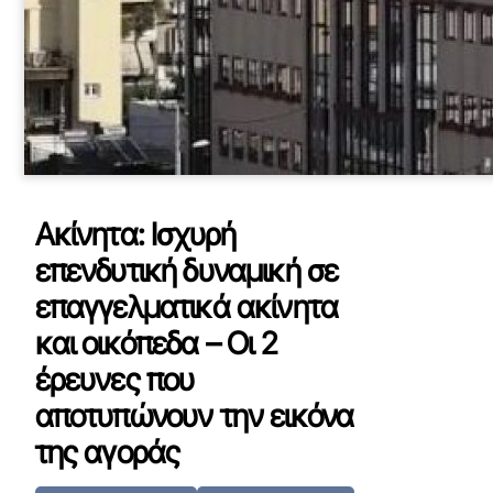
Ακίνητα: Ισχυρή
επενδυτική δυναμική σε
επαγγελματικά ακίνητα
και οικόπεδα – Οι 2
έρευνες που
αποτυπώνουν την εικόνα
της αγοράς