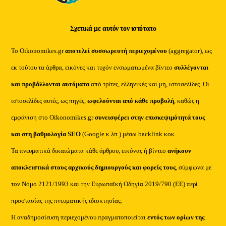
Σχετικά με αυτόν τον ιστότοπο
Το Oikonomikes.gr
αποτελεί συσσωρευτή περιεχομένου
(aggregator), ως
εκ τούτου τα άρθρα, εικόνες και τυχόν ενσωματωμένα βίντεο
συλλέγονται
και προβάλλονται αυτόματα
από τρίτες, ελληνικές και μη, ιστοσελίδες. Οι
ιστοσελίδες αυτές, ως πηγές,
ωφελούνται από κάθε προβολή
, καθώς η
εμφάνιση στο Oikonomikes.gr
συνεισφέρει στην επισκεψιμότητά τους
και στη βαθμολογία SEO
(Google κ.λπ.) μέσω backlink κοκ.
Τα πνευματικά δικαιώματα κάθε άρθρου, εικόνας ή βίντεο
ανήκουν
αποκλειστικά στους αρχικούς δημιουργούς και φορείς τους
, σύμφωνα με
τον Νόμο 2121/1993 και την Ευρωπαϊκή Οδηγία 2019/790 (ΕΕ) περί
προστασίας της πνευματικής ιδιοκτησίας.
Η αναδημοσίευση περιεχομένου πραγματοποιείται
εντός των ορίων της