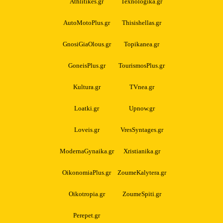
Athlitikes.gr
Texnologika.gr
AutoMotoPlus.gr
Thisishellas.gr
GnosiGiaOlous.gr
Topikanea.gr
GoneisPlus.gr
TourismosPlus.gr
Kultura.gr
TVnea.gr
Loatki.gr
Upnow.gr
Loveis.gr
VresSyntages.gr
ModernaGynaika.gr
Xristianika.gr
OikonomiaPlus.gr
ZoumeKalytera.gr
Oikotropia.gr
ZoumeSpiti.gr
Perepet.gr