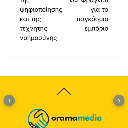
της
και Φράγκου
ψηφιοποίησης
για το
και της
παγκόσμιο
τεχνητής
εμπόριο
νοημοσύνης
Back
To
‹
›
Top