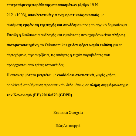
επιτρεπόμενης παράθεσης αποσπασμάτων
(άρθρο 19 Ν.
2121/1993),
αποκλειστικά για ενημερωτικούς σκοπούς
, με
αυτόματη
εμφάνιση της πηγής και συνδέσμου
προς το αρχικό δημοσίευμα.
Επειδή η διαδικασία συλλογής και εμφάνισης περιεχομένου είναι
πλήρως
αυτοματοποιημένη
, το Oikonomikes.gr
δεν φέρει καμία ευθύνη
για το
περιεχόμενο, την ακρίβεια, τις απόψεις ή τυχόν παραβιάσεις που
προέρχονται από τρίτες ιστοσελίδες.
Η επισκεψιμότητα μετριέται με
cookieless στατιστικά
, χωρίς χρήση
cookies ή αποθήκευση προσωπικών δεδομένων, σε
πλήρη συμμόρφωση με
τον Κανονισμό (ΕΕ) 2016/679 (GDPR)
.
Εταιρικά Στοιχεία
Πώς Λειτουργεί