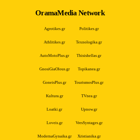
OramaMedia Network
Agrotikes.gr
Politikes.gr
Athlitikes.gr
Texnologika.gr
AutoMotoPlus.gr
Thisishellas.gr
GnosiGiaOlous.gr
Topikanea.gr
GoneisPlus.gr
TourismosPlus.gr
Kultura.gr
TVnea.gr
Loatki.gr
Upnow.gr
Loveis.gr
VresSyntages.gr
ModernaGynaika.gr
Xristianika.gr