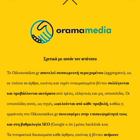
Back
To
Top
Σχετικά με αυτόν τον ιστότοπο
Το Oikonomikes.gr
αποτελεί συσσωρευτή περιεχομένου
(aggregator), ως
εκ τούτου τα άρθρα, εικόνες και τυχόν ενσωματωμένα βίντεο
συλλέγονται
και προβάλλονται αυτόματα
από τρίτες, ελληνικές και μη, ιστοσελίδες. Οι
ιστοσελίδες αυτές, ως πηγές,
ωφελούνται από κάθε προβολή
, καθώς η
εμφάνιση στο Oikonomikes.gr
συνεισφέρει στην επισκεψιμότητά τους
και στη βαθμολογία SEO
(Google κ.λπ.) μέσω backlink κοκ.
Τα πνευματικά δικαιώματα κάθε άρθρου, εικόνας ή βίντεο
ανήκουν