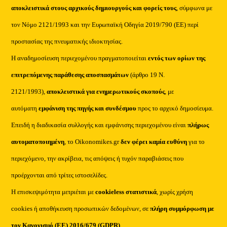
αποκλειστικά στους αρχικούς δημιουργούς και φορείς τους
, σύμφωνα με
τον Νόμο 2121/1993 και την Ευρωπαϊκή Οδηγία 2019/790 (ΕΕ) περί
προστασίας της πνευματικής ιδιοκτησίας.
Η αναδημοσίευση περιεχομένου πραγματοποιείται
εντός των ορίων της
επιτρεπόμενης παράθεσης αποσπασμάτων
(άρθρο 19 Ν.
2121/1993),
αποκλειστικά για ενημερωτικούς σκοπούς
, με
αυτόματη
εμφάνιση της πηγής και συνδέσμου
προς το αρχικό δημοσίευμα.
Επειδή η διαδικασία συλλογής και εμφάνισης περιεχομένου είναι
πλήρως
αυτοματοποιημένη
, το Oikonomikes.gr
δεν φέρει καμία ευθύνη
για το
περιεχόμενο, την ακρίβεια, τις απόψεις ή τυχόν παραβιάσεις που
προέρχονται από τρίτες ιστοσελίδες.
Η επισκεψιμότητα μετριέται με
cookieless στατιστικά
, χωρίς χρήση
cookies ή αποθήκευση προσωπικών δεδομένων, σε
πλήρη συμμόρφωση με
τον Κανονισμό (ΕΕ) 2016/679 (GDPR)
.