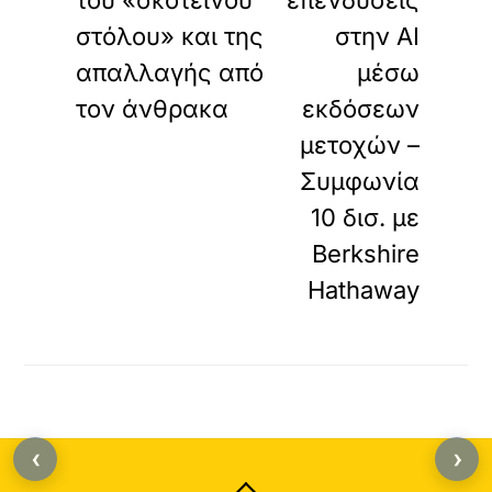
του «σκοτεινού
επενδύσεις
στόλου» και της
στην AI
απαλλαγής από
μέσω
τον άνθρακα
εκδόσεων
μετοχών –
Συμφωνία
10 δισ. με
Berkshire
Hathaway
‹
›