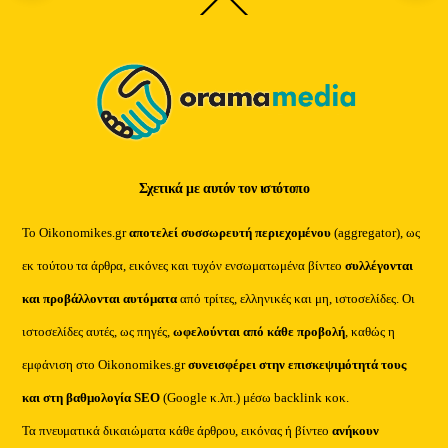
Back
To
Top
Σχετικά με αυτόν τον ιστότοπο
Το Oikonomikes.gr
αποτελεί συσσωρευτή περιεχομένου
(aggregator), ως
εκ τούτου τα άρθρα, εικόνες και τυχόν ενσωματωμένα βίντεο
συλλέγονται
και προβάλλονται αυτόματα
από τρίτες, ελληνικές και μη, ιστοσελίδες. Οι
ιστοσελίδες αυτές, ως πηγές,
ωφελούνται από κάθε προβολή
, καθώς η
εμφάνιση στο Oikonomikes.gr
συνεισφέρει στην επισκεψιμότητά τους
και στη βαθμολογία SEO
(Google κ.λπ.) μέσω backlink κοκ.
Τα πνευματικά δικαιώματα κάθε άρθρου, εικόνας ή βίντεο
ανήκουν