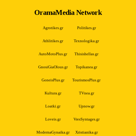
OramaMedia Network
Agrotikes.gr
Politikes.gr
Athlitikes.gr
Texnologika.gr
AutoMotoPlus.gr
Thisishellas.gr
GnosiGiaOlous.gr
Topikanea.gr
GoneisPlus.gr
TourismosPlus.gr
Kultura.gr
TVnea.gr
Loatki.gr
Upnow.gr
Loveis.gr
VresSyntages.gr
ModernaGynaika.gr
Xristianika.gr