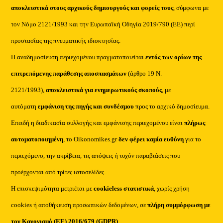
αποκλειστικά στους αρχικούς δημιουργούς και φορείς τους
, σύμφωνα με
τον Νόμο 2121/1993 και την Ευρωπαϊκή Οδηγία 2019/790 (ΕΕ) περί
προστασίας της πνευματικής ιδιοκτησίας.
Η αναδημοσίευση περιεχομένου πραγματοποιείται
εντός των ορίων της
επιτρεπόμενης παράθεσης αποσπασμάτων
(άρθρο 19 Ν.
2121/1993),
αποκλειστικά για ενημερωτικούς σκοπούς
, με
αυτόματη
εμφάνιση της πηγής και συνδέσμου
προς το αρχικό δημοσίευμα.
Επειδή η διαδικασία συλλογής και εμφάνισης περιεχομένου είναι
πλήρως
αυτοματοποιημένη
, το Oikonomikes.gr
δεν φέρει καμία ευθύνη
για το
περιεχόμενο, την ακρίβεια, τις απόψεις ή τυχόν παραβιάσεις που
προέρχονται από τρίτες ιστοσελίδες.
Η επισκεψιμότητα μετριέται με
cookieless στατιστικά
, χωρίς χρήση
cookies ή αποθήκευση προσωπικών δεδομένων, σε
πλήρη συμμόρφωση με
τον Κανονισμό (ΕΕ) 2016/679 (GDPR)
.