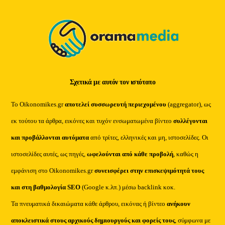
Top
Σχετικά με αυτόν τον ιστότοπο
Το Oikonomikes.gr
αποτελεί συσσωρευτή περιεχομένου
(aggregator), ως
εκ τούτου τα άρθρα, εικόνες και τυχόν ενσωματωμένα βίντεο
συλλέγονται
και προβάλλονται αυτόματα
από τρίτες, ελληνικές και μη, ιστοσελίδες. Οι
ιστοσελίδες αυτές, ως πηγές,
ωφελούνται από κάθε προβολή
, καθώς η
εμφάνιση στο Oikonomikes.gr
συνεισφέρει στην επισκεψιμότητά τους
και στη βαθμολογία SEO
(Google κ.λπ.) μέσω backlink κοκ.
Τα πνευματικά δικαιώματα κάθε άρθρου, εικόνας ή βίντεο
ανήκουν
αποκλειστικά στους αρχικούς δημιουργούς και φορείς τους
, σύμφωνα με