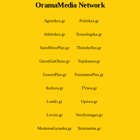
OramaMedia Network
Agrotikes.gr
Politikes.gr
Athlitikes.gr
Texnologika.gr
AutoMotoPlus.gr
Thisishellas.gr
GnosiGiaOlous.gr
Topikanea.gr
GoneisPlus.gr
TourismosPlus.gr
Kultura.gr
TVnea.gr
Loatki.gr
Upnow.gr
Loveis.gr
VresSyntages.gr
ModernaGynaika.gr
Xristianika.gr