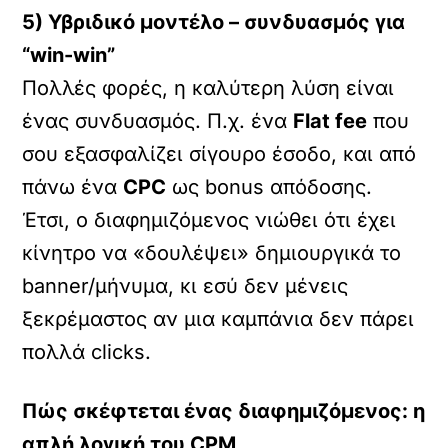
5) Υβριδικό μοντέλο – συνδυασμός για
“win-win”
Πολλές φορές, η καλύτερη λύση είναι
ένας συνδυασμός. Π.χ. ένα
Flat fee
που
σου εξασφαλίζει σίγουρο έσοδο, και από
πάνω ένα
CPC
ως bonus απόδοσης.
Έτσι, ο διαφημιζόμενος νιώθει ότι έχει
κίνητρο να «δουλέψει» δημιουργικά το
banner/μήνυμα, κι εσύ δεν μένεις
ξεκρέμαστος αν μια καμπάνια δεν πάρει
πολλά clicks.
Πώς σκέφτεται ένας διαφημιζόμενος: η
απλή λογική του CPM