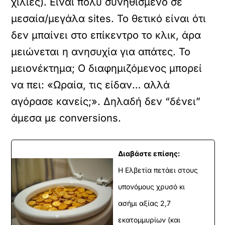
χίλιες). Είναι πολύ συνηθισμένο σε
μεσαία/μεγάλα sites. Το θετικό είναι ότι
δεν μπαίνει στο επίκεντρο το κλικ, άρα
μειώνεται η ανησυχία για απάτες. Το
μειονέκτημα; Ο διαφημιζόμενος μπορεί
να πει: «Ωραία, τις είδαν… αλλά
αγόρασε κανείς;». Δηλαδή δεν “δένει”
άμεσα με conversions.
Διαβάστε επίσης:
Η Ελβετία πετάει στους
υπονόμους χρυσό κι
ασήμι αξίας 2,7
εκατομμυρίων (και