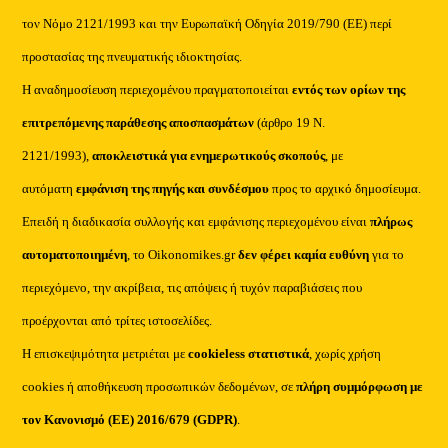
τον Νόμο 2121/1993 και την Ευρωπαϊκή Οδηγία 2019/790 (ΕΕ) περί
προστασίας της πνευματικής ιδιοκτησίας.
Η αναδημοσίευση περιεχομένου πραγματοποιείται
εντός των ορίων της
επιτρεπόμενης παράθεσης αποσπασμάτων
(άρθρο 19 Ν.
2121/1993),
αποκλειστικά για ενημερωτικούς σκοπούς
, με
αυτόματη
εμφάνιση της πηγής και συνδέσμου
προς το αρχικό δημοσίευμα.
Επειδή η διαδικασία συλλογής και εμφάνισης περιεχομένου είναι
πλήρως
αυτοματοποιημένη
, το Oikonomikes.gr
δεν φέρει καμία ευθύνη
για το
περιεχόμενο, την ακρίβεια, τις απόψεις ή τυχόν παραβιάσεις που
προέρχονται από τρίτες ιστοσελίδες.
Η επισκεψιμότητα μετριέται με
cookieless στατιστικά
, χωρίς χρήση
cookies ή αποθήκευση προσωπικών δεδομένων, σε
πλήρη συμμόρφωση με
τον Κανονισμό (ΕΕ) 2016/679 (GDPR)
.