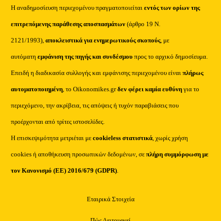
Η αναδημοσίευση περιεχομένου πραγματοποιείται
εντός των ορίων της
επιτρεπόμενης παράθεσης αποσπασμάτων
(άρθρο 19 Ν.
2121/1993),
αποκλειστικά για ενημερωτικούς σκοπούς
, με
αυτόματη
εμφάνιση της πηγής και συνδέσμου
προς το αρχικό δημοσίευμα.
Επειδή η διαδικασία συλλογής και εμφάνισης περιεχομένου είναι
πλήρως
αυτοματοποιημένη
, το Oikonomikes.gr
δεν φέρει καμία ευθύνη
για το
περιεχόμενο, την ακρίβεια, τις απόψεις ή τυχόν παραβιάσεις που
προέρχονται από τρίτες ιστοσελίδες.
Η επισκεψιμότητα μετριέται με
cookieless στατιστικά
, χωρίς χρήση
cookies ή αποθήκευση προσωπικών δεδομένων, σε
πλήρη συμμόρφωση με
τον Κανονισμό (ΕΕ) 2016/679 (GDPR)
.
Εταιρικά Στοιχεία
Πώς Λειτουργεί