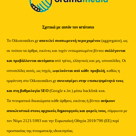
Σχετικά με αυτόν τον ιστότοπο
Το Oikonomikes.gr
αποτελεί συσσωρευτή περιεχομένου
(aggregator), ως
εκ τούτου τα άρθρα, εικόνες και τυχόν ενσωματωμένα βίντεο
συλλέγονται
και προβάλλονται αυτόματα
από τρίτες, ελληνικές και μη, ιστοσελίδες. Οι
ιστοσελίδες αυτές, ως πηγές,
ωφελούνται από κάθε προβολή
, καθώς η
εμφάνιση στο Oikonomikes.gr
συνεισφέρει στην επισκεψιμότητά τους
και στη βαθμολογία SEO
(Google κ.λπ.) μέσω backlink κοκ.
Τα πνευματικά δικαιώματα κάθε άρθρου, εικόνας ή βίντεο
ανήκουν
αποκλειστικά στους αρχικούς δημιουργούς και φορείς τους
, σύμφωνα με
τον Νόμο 2121/1993 και την Ευρωπαϊκή Οδηγία 2019/790 (ΕΕ) περί
προστασίας της πνευματικής ιδιοκτησίας.