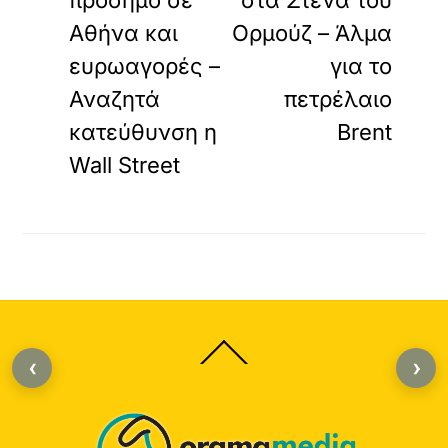
πρόσημο σε
στα Στενά του
Αθήνα και
Ορμούζ – Άλμα
ευρωαγορές –
για το
Αναζητά
πετρέλαιο
κατεύθυνση η
Brent
Wall Street
Back
‹
›
To
Top