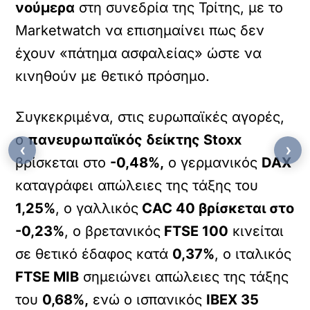
νούμερα
στη συνεδρία της Τρίτης, με το
Marketwatch να επισημαίνει πως δεν
έχουν «πάτημα ασφαλείας» ώστε να
κινηθούν με θετικό πρόσημο.
Συγκεκριμένα, στις ευρωπαϊκές αγορές,
ο
πανευρωπαϊκός δείκτης Stoxx
‹
›
βρίσκεται στο
-0,48%,
ο γερμανικός
DAX
καταγράφει απώλειες της τάξης του
1,25%
, ο γαλλικός
CAC 40 βρίσκεται στο
-0,23%
, ο βρετανικός
FTSE 100
κινείται
σε θετικό έδαφος κατά
0,37%
, ο ιταλικός
FTSE MIB
σημειώνει απώλειες της τάξης
του
0,68%,
ενώ ο ισπανικός
IBEX 35