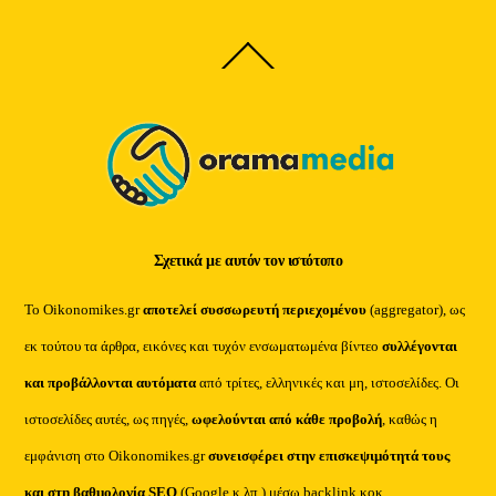
Back
To
Top
Σχετικά με αυτόν τον ιστότοπο
Το Oikonomikes.gr
αποτελεί συσσωρευτή περιεχομένου
(aggregator), ως
εκ τούτου τα άρθρα, εικόνες και τυχόν ενσωματωμένα βίντεο
συλλέγονται
και προβάλλονται αυτόματα
από τρίτες, ελληνικές και μη, ιστοσελίδες. Οι
ιστοσελίδες αυτές, ως πηγές,
ωφελούνται από κάθε προβολή
, καθώς η
εμφάνιση στο Oikonomikes.gr
συνεισφέρει στην επισκεψιμότητά τους
και στη βαθμολογία SEO
(Google κ.λπ.) μέσω backlink κοκ.