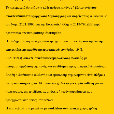
Τα πνευματικά δικαιώματα κάθε άρθρου, εικόνας ή βίντεο
ανήκουν
αποκλειστικά στους αρχικούς δημιουργούς και φορείς τους
, σύμφωνα με
τον Νόμο 2121/1993 και την Ευρωπαϊκή Οδηγία 2019/790 (ΕΕ) περί
προστασίας της πνευματικής ιδιοκτησίας.
Η αναδημοσίευση περιεχομένου πραγματοποιείται
εντός των ορίων της
επιτρεπόμενης παράθεσης αποσπασμάτων
(άρθρο 19 Ν.
2121/1993),
αποκλειστικά για ενημερωτικούς σκοπούς
, με
αυτόματη
εμφάνιση της πηγής και συνδέσμου
προς το αρχικό δημοσίευμα.
Επειδή η διαδικασία συλλογής και εμφάνισης περιεχομένου είναι
πλήρως
αυτοματοποιημένη
, το Oikonomikes.gr
δεν φέρει καμία ευθύνη
για το
περιεχόμενο, την ακρίβεια, τις απόψεις ή τυχόν παραβιάσεις που
προέρχονται από τρίτες ιστοσελίδες.
Η επισκεψιμότητα μετριέται με
cookieless στατιστικά
, χωρίς χρήση