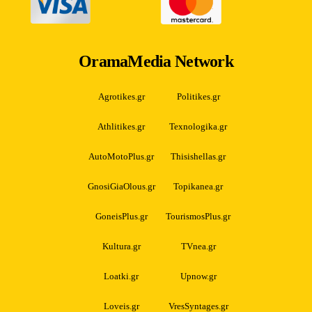
OramaMedia Network
Agrotikes.gr
Politikes.gr
Athlitikes.gr
Texnologika.gr
AutoMotoPlus.gr
Thisishellas.gr
GnosiGiaOlous.gr
Topikanea.gr
GoneisPlus.gr
TourismosPlus.gr
Kultura.gr
TVnea.gr
Loatki.gr
Upnow.gr
Loveis.gr
VresSyntages.gr