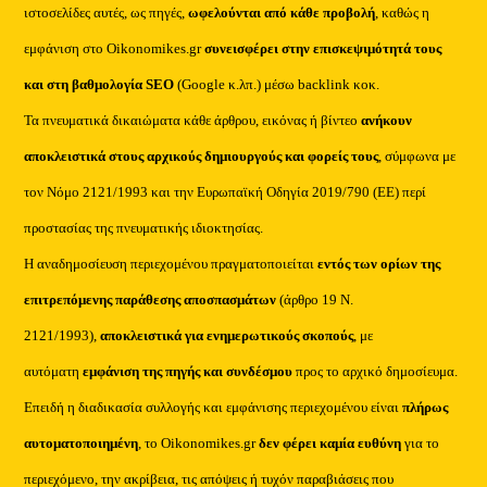
ιστοσελίδες αυτές, ως πηγές,
ωφελούνται από κάθε προβολή
, καθώς η
εμφάνιση στο Oikonomikes.gr
συνεισφέρει στην επισκεψιμότητά τους
και στη βαθμολογία SEO
(Google κ.λπ.) μέσω backlink κοκ.
Τα πνευματικά δικαιώματα κάθε άρθρου, εικόνας ή βίντεο
ανήκουν
αποκλειστικά στους αρχικούς δημιουργούς και φορείς τους
, σύμφωνα με
τον Νόμο 2121/1993 και την Ευρωπαϊκή Οδηγία 2019/790 (ΕΕ) περί
προστασίας της πνευματικής ιδιοκτησίας.
Η αναδημοσίευση περιεχομένου πραγματοποιείται
εντός των ορίων της
επιτρεπόμενης παράθεσης αποσπασμάτων
(άρθρο 19 Ν.
2121/1993),
αποκλειστικά για ενημερωτικούς σκοπούς
, με
αυτόματη
εμφάνιση της πηγής και συνδέσμου
προς το αρχικό δημοσίευμα.
Επειδή η διαδικασία συλλογής και εμφάνισης περιεχομένου είναι
πλήρως
αυτοματοποιημένη
, το Oikonomikes.gr
δεν φέρει καμία ευθύνη
για το
περιεχόμενο, την ακρίβεια, τις απόψεις ή τυχόν παραβιάσεις που