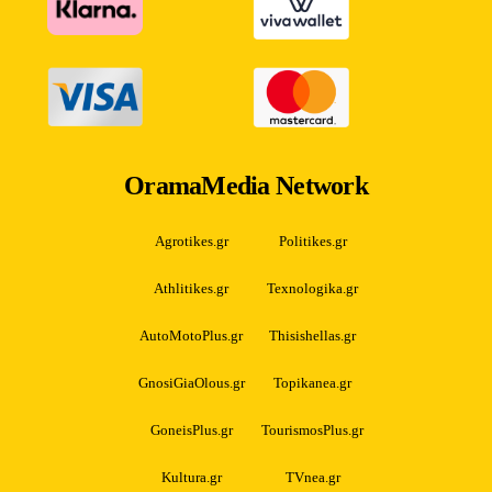
OramaMedia Network
Agrotikes.gr
Politikes.gr
Athlitikes.gr
Texnologika.gr
AutoMotoPlus.gr
Thisishellas.gr
GnosiGiaOlous.gr
Topikanea.gr
GoneisPlus.gr
TourismosPlus.gr
Kultura.gr
TVnea.gr