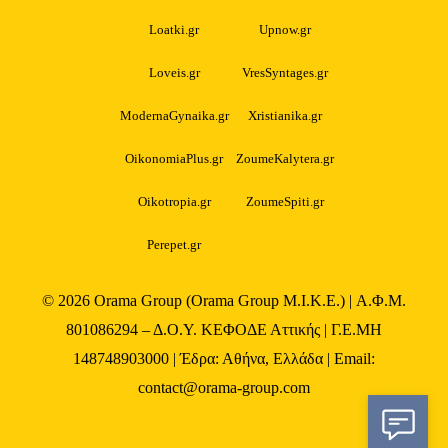
Loatki.gr
Upnow.gr
Loveis.gr
VresSyntages.gr
ModernaGynaika.gr
Xristianika.gr
OikonomiaPlus.gr
ZoumeKalytera.gr
Oikotropia.gr
ZoumeSpiti.gr
Perepet.gr
© 2026
Orama Group
(Orama Group Μ.Ι.Κ.Ε.) | Α.Φ.Μ.
801086294 – Δ.Ο.Υ. ΚΕΦΟΔΕ Αττικής | Γ.Ε.ΜΗ
148748903000 | Έδρα: Αθήνα, Ελλάδα | Email:
contact@orama-group.com