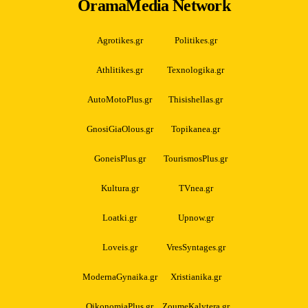
OramaMedia Network
Agrotikes.gr
Politikes.gr
Athlitikes.gr
Texnologika.gr
AutoMotoPlus.gr
Thisishellas.gr
GnosiGiaOlous.gr
Topikanea.gr
GoneisPlus.gr
TourismosPlus.gr
Kultura.gr
TVnea.gr
Loatki.gr
Upnow.gr
Loveis.gr
VresSyntages.gr
ModernaGynaika.gr
Xristianika.gr
OikonomiaPlus.gr
ZoumeKalytera.gr