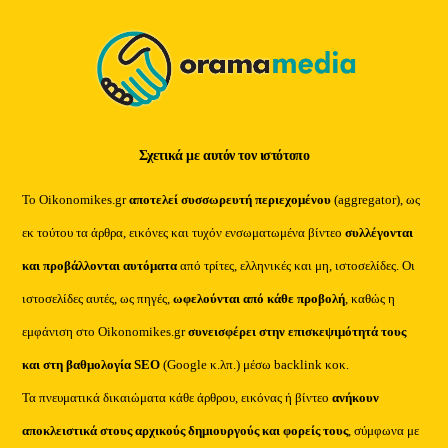
Top
Σχετικά με αυτόν τον ιστότοπο
Το Oikonomikes.gr
αποτελεί συσσωρευτή περιεχομένου
(aggregator), ως
εκ τούτου τα άρθρα, εικόνες και τυχόν ενσωματωμένα βίντεο
συλλέγονται
και προβάλλονται αυτόματα
από τρίτες, ελληνικές και μη, ιστοσελίδες. Οι
ιστοσελίδες αυτές, ως πηγές,
ωφελούνται από κάθε προβολή
, καθώς η
εμφάνιση στο Oikonomikes.gr
συνεισφέρει στην επισκεψιμότητά τους
και στη βαθμολογία SEO
(Google κ.λπ.) μέσω backlink κοκ.
Τα πνευματικά δικαιώματα κάθε άρθρου, εικόνας ή βίντεο
ανήκουν
αποκλειστικά στους αρχικούς δημιουργούς και φορείς τους
, σύμφωνα με