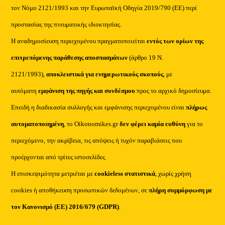
τον Νόμο 2121/1993 και την Ευρωπαϊκή Οδηγία 2019/790 (ΕΕ) περί
προστασίας της πνευματικής ιδιοκτησίας.
Η αναδημοσίευση περιεχομένου πραγματοποιείται
εντός των ορίων της
επιτρεπόμενης παράθεσης αποσπασμάτων
(άρθρο 19 Ν.
2121/1993),
αποκλειστικά για ενημερωτικούς σκοπούς
, με
αυτόματη
εμφάνιση της πηγής και συνδέσμου
προς το αρχικό δημοσίευμα.
Επειδή η διαδικασία συλλογής και εμφάνισης περιεχομένου είναι
πλήρως
αυτοματοποιημένη
, το Oikonomikes.gr
δεν φέρει καμία ευθύνη
για το
περιεχόμενο, την ακρίβεια, τις απόψεις ή τυχόν παραβιάσεις που
προέρχονται από τρίτες ιστοσελίδες.
Η επισκεψιμότητα μετριέται με
cookieless στατιστικά
, χωρίς χρήση
cookies ή αποθήκευση προσωπικών δεδομένων, σε
πλήρη συμμόρφωση με
τον Κανονισμό (ΕΕ) 2016/679 (GDPR)
.