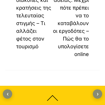
διακοπές και
αδείας: Μέχρι
κρατήσεις της
πότε πρέπει
τελευταίας
να το
στιγμής – Τι
καταβάλουν
αλλάζει
οι εργοδότες –
φέτος στον
Πώς θα το
τουρισμό
υπολογίσετε
online
‹
›
Back
To