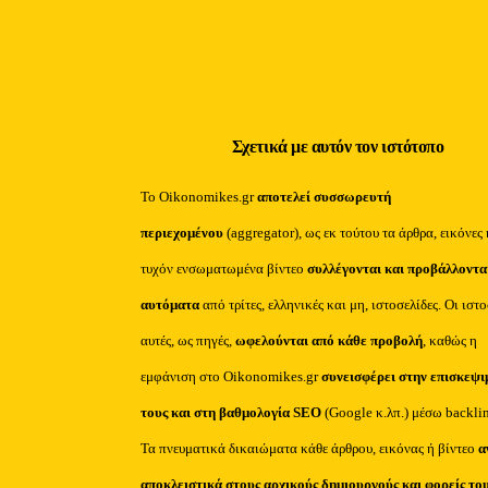
Σχετικά με αυτόν τον ιστότοπο
Το Oikonomikes.gr
αποτελεί συσσωρευτή
περιεχομένου
(aggregator), ως εκ τούτου τα άρθρα, εικόνες 
τυχόν ενσωματωμένα βίντεο
συλλέγονται και προβάλλοντα
αυτόματα
από τρίτες, ελληνικές και μη, ιστοσελίδες. Οι ιστ
αυτές, ως πηγές,
ωφελούνται από κάθε προβολή
, καθώς η
εμφάνιση στο Oikonomikes.gr
συνεισφέρει στην επισκεψι
τους και στη βαθμολογία SEO
(Google κ.λπ.) μέσω backli
Τα πνευματικά δικαιώματα κάθε άρθρου, εικόνας ή βίντεο
α
αποκλειστικά στους αρχικούς δημιουργούς και φορείς το