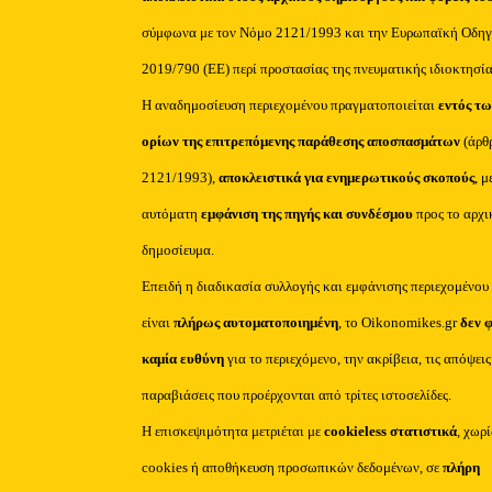
σύμφωνα με τον Νόμο 2121/1993 και την Ευρωπαϊκή Οδηγ
2019/790 (ΕΕ) περί προστασίας της πνευματικής ιδιοκτησία
Η αναδημοσίευση περιεχομένου πραγματοποιείται
εντός τω
ορίων της επιτρεπόμενης παράθεσης αποσπασμάτων
(άρθ
2121/1993),
αποκλειστικά για ενημερωτικούς σκοπούς
, μ
αυτόματη
εμφάνιση της πηγής και συνδέσμου
προς το αρχι
δημοσίευμα.
Επειδή η διαδικασία συλλογής και εμφάνισης περιεχομένου
είναι
πλήρως αυτοματοποιημένη
, το Oikonomikes.gr
δεν 
καμία ευθύνη
για το περιεχόμενο, την ακρίβεια, τις απόψεις
παραβιάσεις που προέρχονται από τρίτες ιστοσελίδες.
Η επισκεψιμότητα μετριέται με
cookieless στατιστικά
, χωρ
cookies ή αποθήκευση προσωπικών δεδομένων, σε
πλήρη