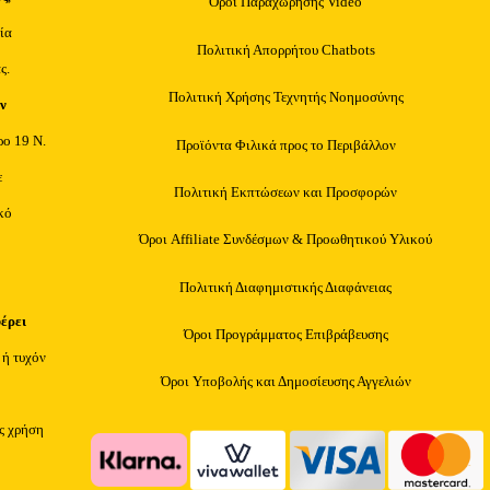
Όροι Παραχώρησης Video
ία
Πολιτική Απορρήτου Chatbots
ς.
Πολιτική Χρήσης Τεχνητής Νοημοσύνης
ν
ρο 19 Ν.
Προϊόντα Φιλικά προς το Περιβάλλον
ε
Πολιτική Εκπτώσεων και Προσφορών
κό
Όροι Affiliate Συνδέσμων & Προωθητικού Υλικού
Πολιτική Διαφημιστικής Διαφάνειας
φέρει
Όροι Προγράμματος Επιβράβευσης
 ή τυχόν
Όροι Υποβολής και Δημοσίευσης Αγγελιών
ίς χρήση