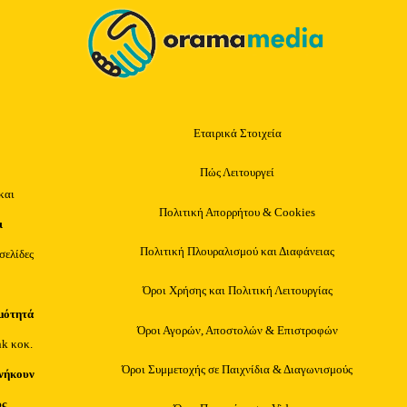
Εταιρικά Στοιχεία
Πώς Λειτουργεί
και
Πολιτική Απορρήτου & Cookies
ι
Πολιτική Πλουραλισμού και Διαφάνειας
οσελίδες
Όροι Χρήσης και Πολιτική Λειτουργίας
μότητά
Όροι Αγορών, Αποστολών & Επιστροφών
nk κοκ.
Όροι Συμμετοχής σε Παιχνίδια & Διαγωνισμούς
νήκουν
υς
,