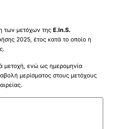
η των μετόχων της
E.In.S.
ρήσης 2025, έτος κατά το οποίο η
ς.
νά μετοχή, ενώ ως ημερομηνία
ταβολή μερίσματος στους μετόχους
αιρείας.