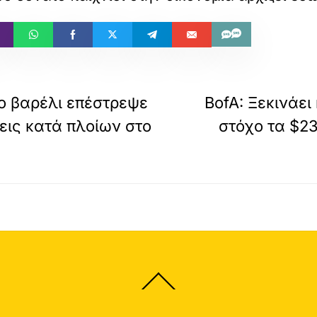
το βαρέλι επέστρεψε
BofA: Ξεκινάει
σεις κατά πλοίων στο
στόχο τα $2
Back
To
Top