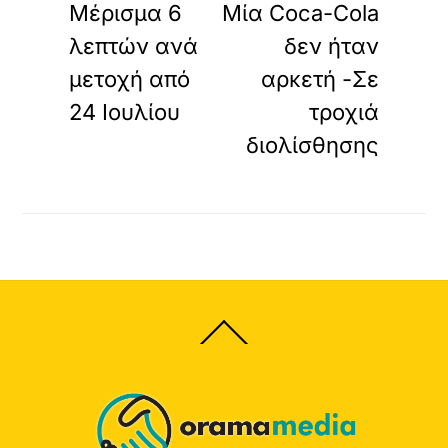
Μέρισμα 6
Μία Coca-Cola
λεπτών ανά
δεν ήταν
μετοχή από
αρκετή -Σε
24 Ιουλίου
τροχιά
διολίσθησης
Back
To
Top