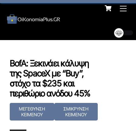
Cart
Skip
Me
to
content
BofA: Ξεκινάει κάλυψη
της SpaceX με “Buy”,
στόχο τα $235 και
περιθώριο ανόδου 45%
ΜΕΓΕΘΥΝΣΗ
ΣΜΙΚΡΥΝΣΗ
ΚΕΙΜΕΝΟΥ
ΚΕΙΜΕΝΟΥ