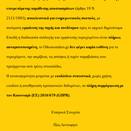
επιτρεπόμενης παράθεσης αποσπασμάτων
(άρθρο 19 Ν.
2121/1993),
αποκλειστικά για ενημερωτικούς σκοπούς
, με
αυτόματη
εμφάνιση της πηγής και συνδέσμου
προς το αρχικό δημοσίευμα.
Επειδή η διαδικασία συλλογής και εμφάνισης περιεχομένου είναι
πλήρως
αυτοματοποιημένη
, το Oikonomikes.gr
δεν φέρει καμία ευθύνη
για το
περιεχόμενο, την ακρίβεια, τις απόψεις ή τυχόν παραβιάσεις που
προέρχονται από τρίτες ιστοσελίδες.
Η επισκεψιμότητα μετριέται με
cookieless στατιστικά
, χωρίς χρήση
cookies ή αποθήκευση προσωπικών δεδομένων, σε
πλήρη συμμόρφωση με
τον Κανονισμό (ΕΕ) 2016/679 (GDPR)
.
Εταιρικά Στοιχεία
Πώς Λειτουργεί