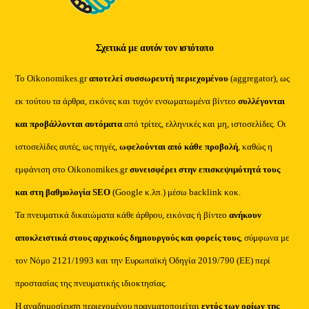
Σχετικά με αυτόν τον ιστότοπο
Το Oikonomikes.gr
αποτελεί συσσωρευτή περιεχομένου
(aggregator), ως
εκ τούτου τα άρθρα, εικόνες και τυχόν ενσωματωμένα βίντεο
συλλέγονται
και προβάλλονται αυτόματα
από τρίτες, ελληνικές και μη, ιστοσελίδες. Οι
ιστοσελίδες αυτές, ως πηγές,
ωφελούνται από κάθε προβολή
, καθώς η
εμφάνιση στο Oikonomikes.gr
συνεισφέρει στην επισκεψιμότητά τους
και στη βαθμολογία SEO
(Google κ.λπ.) μέσω backlink κοκ.
Τα πνευματικά δικαιώματα κάθε άρθρου, εικόνας ή βίντεο
ανήκουν
αποκλειστικά στους αρχικούς δημιουργούς και φορείς τους
, σύμφωνα με
τον Νόμο 2121/1993 και την Ευρωπαϊκή Οδηγία 2019/790 (ΕΕ) περί
προστασίας της πνευματικής ιδιοκτησίας.
Η αναδημοσίευση περιεχομένου πραγματοποιείται
εντός των ορίων της