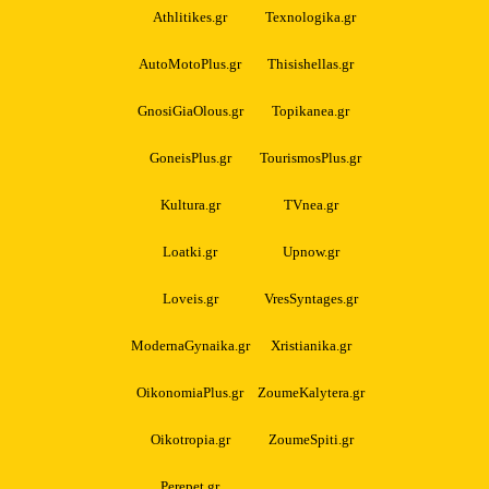
Athlitikes.gr
Texnologika.gr
AutoMotoPlus.gr
Thisishellas.gr
GnosiGiaOlous.gr
Topikanea.gr
GoneisPlus.gr
TourismosPlus.gr
Kultura.gr
TVnea.gr
Loatki.gr
Upnow.gr
Loveis.gr
VresSyntages.gr
ModernaGynaika.gr
Xristianika.gr
OikonomiaPlus.gr
ZoumeKalytera.gr
Oikotropia.gr
ZoumeSpiti.gr
Perepet.gr