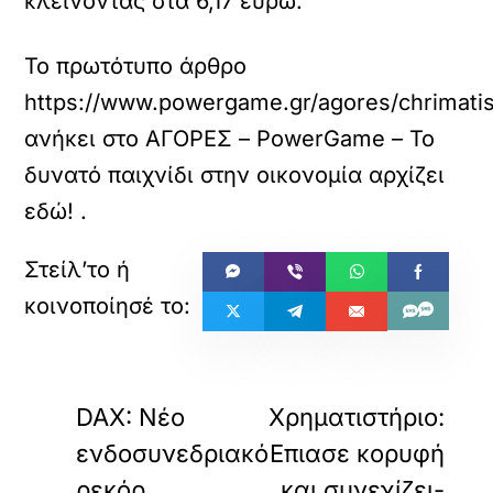
κλείνοντας στα 6,17 ευρώ.
Το πρωτότυπο άρθρο
https://www.powergame.gr/agores/chrimatisti
ανήκει στο
ΑΓΟΡΕΣ – PowerGame – Το
δυνατό παιχνίδι στην οικονομία αρχίζει
εδώ!
.
«
»
ΠΡΟΗΓΟΥΜΕΝΟ
ΕΠΟΜΕΝΟ
DAX: Νέο
Χρηματιστήριο:
ενδοσυνεδριακό
Επιασε κορυφή
ρεκόρ,
και συνεχίζει-