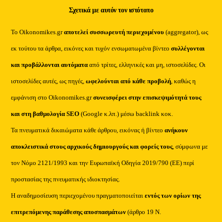
Σχετικά με αυτόν τον ιστότοπο
Το Oikonomikes.gr
αποτελεί συσσωρευτή περιεχομένου
(aggregator), ως
εκ τούτου τα άρθρα, εικόνες και τυχόν ενσωματωμένα βίντεο
συλλέγονται
και προβάλλονται αυτόματα
από τρίτες, ελληνικές και μη, ιστοσελίδες. Οι
ιστοσελίδες αυτές, ως πηγές,
ωφελούνται από κάθε προβολή
, καθώς η
εμφάνιση στο Oikonomikes.gr
συνεισφέρει στην επισκεψιμότητά τους
και στη βαθμολογία SEO
(Google κ.λπ.) μέσω backlink κοκ.
Τα πνευματικά δικαιώματα κάθε άρθρου, εικόνας ή βίντεο
ανήκουν
αποκλειστικά στους αρχικούς δημιουργούς και φορείς τους
, σύμφωνα με
τον Νόμο 2121/1993 και την Ευρωπαϊκή Οδηγία 2019/790 (ΕΕ) περί
προστασίας της πνευματικής ιδιοκτησίας.
Η αναδημοσίευση περιεχομένου πραγματοποιείται
εντός των ορίων της
επιτρεπόμενης παράθεσης αποσπασμάτων
(άρθρο 19 Ν.