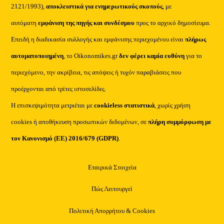
2121/1993),
αποκλειστικά για ενημερωτικούς σκοπούς
, με
αυτόματη
εμφάνιση της πηγής και συνδέσμου
προς το αρχικό δημοσίευμα.
Επειδή η διαδικασία συλλογής και εμφάνισης περιεχομένου είναι
πλήρως
αυτοματοποιημένη
, το Oikonomikes.gr
δεν φέρει καμία ευθύνη
για το
περιεχόμενο, την ακρίβεια, τις απόψεις ή τυχόν παραβιάσεις που
προέρχονται από τρίτες ιστοσελίδες.
Η επισκεψιμότητα μετριέται με
cookieless στατιστικά
, χωρίς χρήση
cookies ή αποθήκευση προσωπικών δεδομένων, σε
πλήρη συμμόρφωση με
τον Κανονισμό (ΕΕ) 2016/679 (GDPR)
.
Εταιρικά Στοιχεία
Πώς Λειτουργεί
Πολιτική Απορρήτου & Cookies