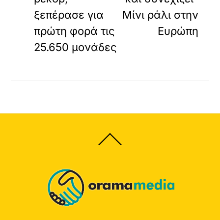
ξεπέρασε για
Μίνι ράλι στην
πρώτη φορά τις
Ευρώπη
25.650 μονάδες
Back
To
Top