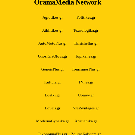
OramaMedia Network
Agrotikes.gr
Politikes.gr
Athlitikes.gr
Texnologika.gr
AutoMotoPlus.gr
Thisishellas.gr
GnosiGiaOlous.gr
Topikanea.gr
GoneisPlus.gr
TourismosPlus.gr
Kultura.gr
TVnea.gr
Loatki.gr
Upnow.gr
Loveis.gr
VresSyntages.gr
ModernaGynaika.gr
Xristianika.gr
OikonomiaPlus.gr
ZoumeKalytera.gr