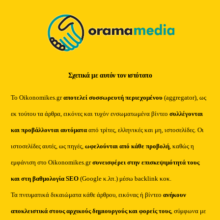
Top
Σχετικά με αυτόν τον ιστότοπο
Το Oikonomikes.gr
αποτελεί συσσωρευτή περιεχομένου
(aggregator), ως
εκ τούτου τα άρθρα, εικόνες και τυχόν ενσωματωμένα βίντεο
συλλέγονται
και προβάλλονται αυτόματα
από τρίτες, ελληνικές και μη, ιστοσελίδες. Οι
ιστοσελίδες αυτές, ως πηγές,
ωφελούνται από κάθε προβολή
, καθώς η
εμφάνιση στο Oikonomikes.gr
συνεισφέρει στην επισκεψιμότητά τους
και στη βαθμολογία SEO
(Google κ.λπ.) μέσω backlink κοκ.
Τα πνευματικά δικαιώματα κάθε άρθρου, εικόνας ή βίντεο
ανήκουν
αποκλειστικά στους αρχικούς δημιουργούς και φορείς τους
, σύμφωνα με