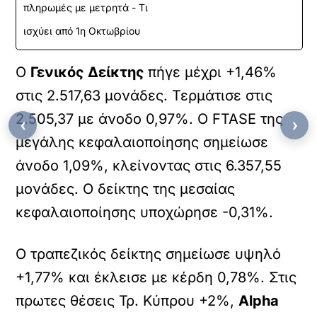
πληρωμές με μετρητά - Τι
ισχύει από 1η Οκτωβρίου
Ο
Γενικός Δείκτης
πήγε μέχρι +1,46%
στις 2.517,63 μονάδες. Τερμάτισε στις
2.505,37 με άνοδο 0,97%. Ο FTASE της
‹
›
μεγάλης κεφαλαιοποίησης σημείωσε
άνοδο 1,09%, κλείνοντας στις 6.357,55
μονάδες. Ο δείκτης της μεσαίας
κεφαλαιοποίησης υποχώρησε -0,31%.
Ο τραπεζικός δείκτης σημείωσε υψηλό
+1,77% και έκλεισε με κέρδη 0,78%. Στις
πρωτες θέσεις Τρ. Κύπρου +2%,
Alpha