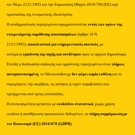
τον Νόμο 2121/1993 και την Ευρωπαϊκή Οδηγία 2019/790 (ΕΕ) περί
προστασίας της πνευματικής ιδιοκτησίας.
Η αναδημοσίευση περιεχομένου πραγματοποιείται
εντός των ορίων της
επιτρεπόμενης παράθεσης αποσπασμάτων
(άρθρο 19 Ν.
2121/1993),
αποκλειστικά για ενημερωτικούς σκοπούς
, με
αυτόματη
εμφάνιση της πηγής και συνδέσμου
προς το αρχικό δημοσίευμα.
Επειδή η διαδικασία συλλογής και εμφάνισης περιεχομένου είναι
πλήρως
αυτοματοποιημένη
, το Oikonomikes.gr
δεν φέρει καμία ευθύνη
για το
περιεχόμενο, την ακρίβεια, τις απόψεις ή τυχόν παραβιάσεις που
προέρχονται από τρίτες ιστοσελίδες.
Η επισκεψιμότητα μετριέται με
cookieless στατιστικά
, χωρίς χρήση
cookies ή αποθήκευση προσωπικών δεδομένων, σε
πλήρη συμμόρφωση με
τον Κανονισμό (ΕΕ) 2016/679 (GDPR)
.