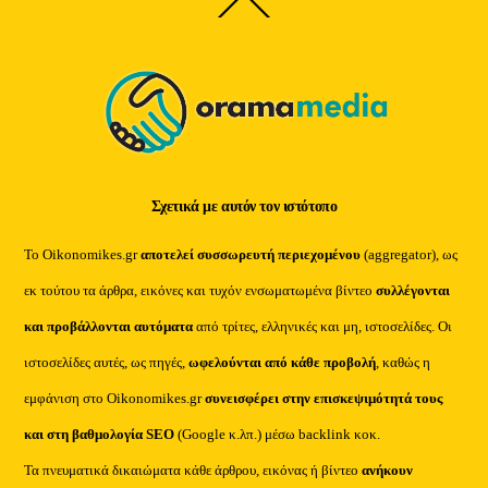
Back
To
Top
Σχετικά με αυτόν τον ιστότοπο
Το Oikonomikes.gr
αποτελεί συσσωρευτή περιεχομένου
(aggregator), ως
εκ τούτου τα άρθρα, εικόνες και τυχόν ενσωματωμένα βίντεο
συλλέγονται
και προβάλλονται αυτόματα
από τρίτες, ελληνικές και μη, ιστοσελίδες. Οι
ιστοσελίδες αυτές, ως πηγές,
ωφελούνται από κάθε προβολή
, καθώς η
εμφάνιση στο Oikonomikes.gr
συνεισφέρει στην επισκεψιμότητά τους
και στη βαθμολογία SEO
(Google κ.λπ.) μέσω backlink κοκ.
Τα πνευματικά δικαιώματα κάθε άρθρου, εικόνας ή βίντεο
ανήκουν