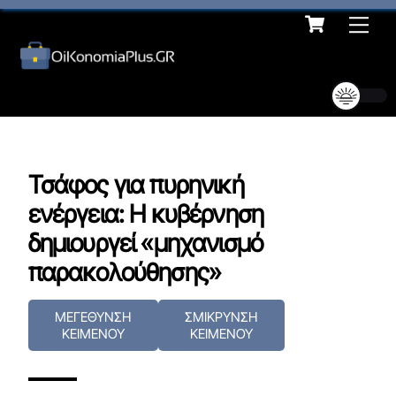
Cart
Skip
Me
to
content
Τσάφος για πυρηνική
ενέργεια: Η κυβέρνηση
δημιουργεί «μηχανισμό
παρακολούθησης»
ΜΕΓΕΘΥΝΣΗ
ΣΜΙΚΡΥΝΣΗ
ΚΕΙΜΕΝΟΥ
ΚΕΙΜΕΝΟΥ