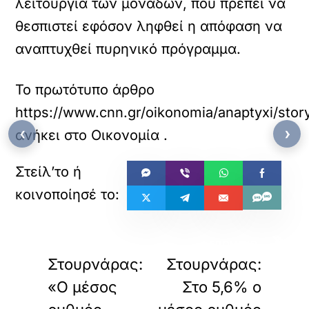
λειτουργία των μονάδων, που πρέπει να
θεσπιστεί εφόσον ληφθεί η απόφαση να
αναπτυχθεί πυρηνικό πρόγραμμα.
Το πρωτότυπο άρθρο
https://www.cnn.gr/oikonomia/anaptyxi/story
‹
›
ανήκει στο
Οικονομία
.
«
»
ΠΡΟΗΓΟΥΜΕΝΟ
ΕΠΟΜΕΝΟ
Στουρνάρας:
Στουρνάρας:
«Ο μέσος
Στο 5,6% ο