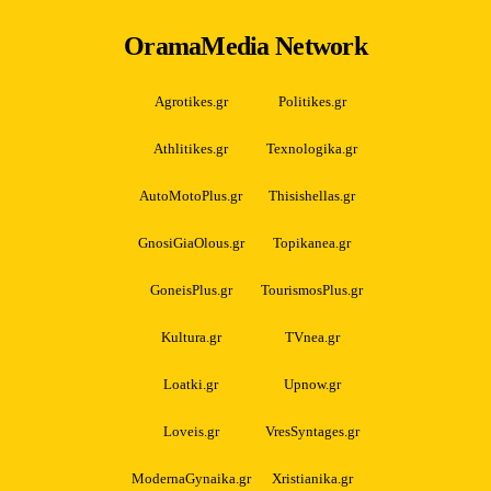
OramaMedia Network
Agrotikes.gr
Politikes.gr
Athlitikes.gr
Texnologika.gr
AutoMotoPlus.gr
Thisishellas.gr
GnosiGiaOlous.gr
Topikanea.gr
GoneisPlus.gr
TourismosPlus.gr
Kultura.gr
TVnea.gr
Loatki.gr
Upnow.gr
Loveis.gr
VresSyntages.gr
ModernaGynaika.gr
Xristianika.gr