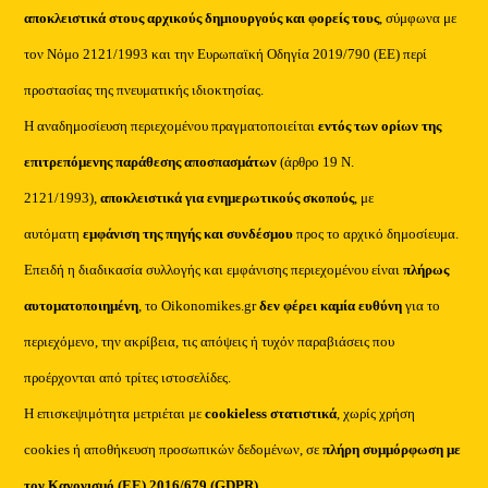
αποκλειστικά στους αρχικούς δημιουργούς και φορείς τους
, σύμφωνα με
τον Νόμο 2121/1993 και την Ευρωπαϊκή Οδηγία 2019/790 (ΕΕ) περί
προστασίας της πνευματικής ιδιοκτησίας.
Η αναδημοσίευση περιεχομένου πραγματοποιείται
εντός των ορίων της
επιτρεπόμενης παράθεσης αποσπασμάτων
(άρθρο 19 Ν.
2121/1993),
αποκλειστικά για ενημερωτικούς σκοπούς
, με
αυτόματη
εμφάνιση της πηγής και συνδέσμου
προς το αρχικό δημοσίευμα.
Επειδή η διαδικασία συλλογής και εμφάνισης περιεχομένου είναι
πλήρως
αυτοματοποιημένη
, το Oikonomikes.gr
δεν φέρει καμία ευθύνη
για το
περιεχόμενο, την ακρίβεια, τις απόψεις ή τυχόν παραβιάσεις που
προέρχονται από τρίτες ιστοσελίδες.
Η επισκεψιμότητα μετριέται με
cookieless στατιστικά
, χωρίς χρήση
cookies ή αποθήκευση προσωπικών δεδομένων, σε
πλήρη συμμόρφωση με
τον Κανονισμό (ΕΕ) 2016/679 (GDPR)
.