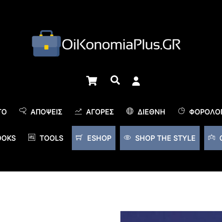
Cart
Αναζήτηση
TO
ΑΠΌΨΕΙΣ
ΑΓΟΡΈΣ
ΔΙΕΘΝΉ
ΦΟΡΟΛΟΓ
OOKS
TOOLS
ESHOP
SHOP THE STYLE