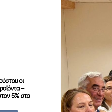
ούστου οι
ροϊόντα –
στον 5% στα