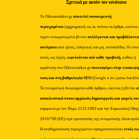
Σχετικά με αυτόν τον ιστότοπο
Το Oikonomikes.gr
αποτελεί συσσωρευτή
περιεχομένου
(aggregator), ως εκ τούτου τα άρθρα, εικόνες 
τυχόν ενσωματωμένα βίντεο
συλλέγονται και προβάλλοντα
αυτόματα
από τρίτες, ελληνικές και μη, ιστοσελίδες. Οι ιστ
αυτές, ως πηγές,
ωφελούνται από κάθε προβολή
, καθώς η
εμφάνιση στο Oikonomikes.gr
συνεισφέρει στην επισκεψι
τους και στη βαθμολογία SEO
(Google κ.λπ.) μέσω backli
Τα πνευματικά δικαιώματα κάθε άρθρου, εικόνας ή βίντεο
α
αποκλειστικά στους αρχικούς δημιουργούς και φορείς το
σύμφωνα με τον Νόμο 2121/1993 και την Ευρωπαϊκή Οδηγ
2019/790 (ΕΕ) περί προστασίας της πνευματικής ιδιοκτησία
Η αναδημοσίευση περιεχομένου πραγματοποιείται
εντός τω