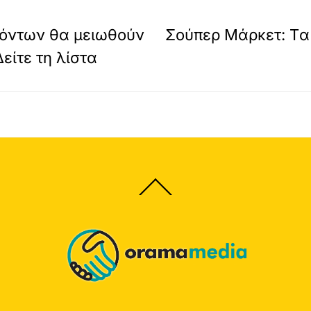
οϊόντων θα μειωθούν
Σούπερ Μάρκετ: Tα 
Δείτε τη λίστα
Back
To
Top