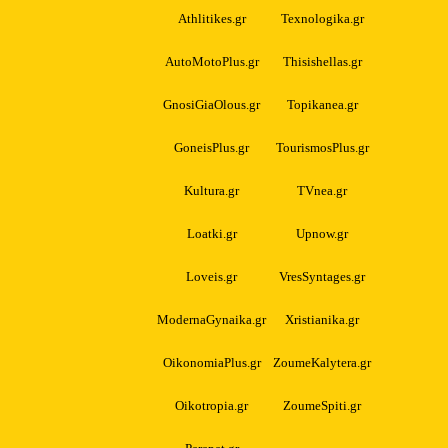
Athlitikes.gr
Texnologika.gr
AutoMotoPlus.gr
Thisishellas.gr
GnosiGiaOlous.gr
Topikanea.gr
GoneisPlus.gr
TourismosPlus.gr
Kultura.gr
TVnea.gr
Loatki.gr
Upnow.gr
Loveis.gr
VresSyntages.gr
ModernaGynaika.gr
Xristianika.gr
OikonomiaPlus.gr
ZoumeKalytera.gr
Oikotropia.gr
ZoumeSpiti.gr