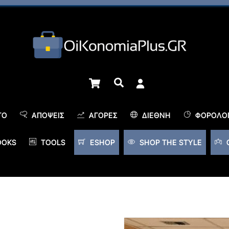
Cart
Αναζήτηση
TO
ΑΠΌΨΕΙΣ
ΑΓΟΡΈΣ
ΔΙΕΘΝΉ
ΦΟΡΟΛΟΓ
OOKS
TOOLS
ESHOP
SHOP THE STYLE