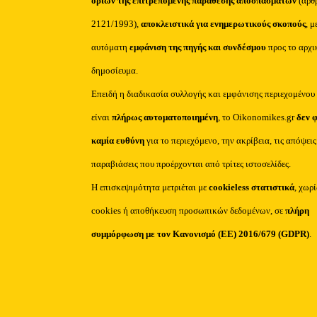
ορίων της επιτρεπόμενης παράθεσης αποσπασμάτων
(άρθ
2121/1993),
αποκλειστικά για ενημερωτικούς σκοπούς
, μ
αυτόματη
εμφάνιση της πηγής και συνδέσμου
προς το αρχι
δημοσίευμα.
Επειδή η διαδικασία συλλογής και εμφάνισης περιεχομένου
είναι
πλήρως αυτοματοποιημένη
, το Oikonomikes.gr
δεν 
καμία ευθύνη
για το περιεχόμενο, την ακρίβεια, τις απόψεις
παραβιάσεις που προέρχονται από τρίτες ιστοσελίδες.
Η επισκεψιμότητα μετριέται με
cookieless στατιστικά
, χωρ
cookies ή αποθήκευση προσωπικών δεδομένων, σε
πλήρη
συμμόρφωση με τον Κανονισμό (ΕΕ) 2016/679 (GDPR)
.