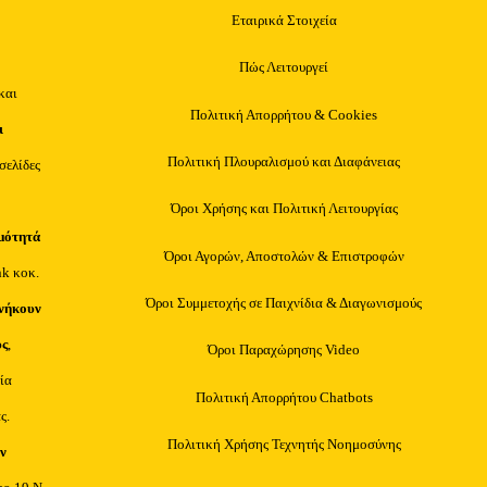
Εταιρικά Στοιχεία
Πώς Λειτουργεί
και
Πολιτική Απορρήτου & Cookies
ι
Πολιτική Πλουραλισμού και Διαφάνειας
οσελίδες
Όροι Χρήσης και Πολιτική Λειτουργίας
μότητά
Όροι Αγορών, Αποστολών & Επιστροφών
nk κοκ.
Όροι Συμμετοχής σε Παιχνίδια & Διαγωνισμούς
νήκουν
υς
,
Όροι Παραχώρησης Video
ία
Πολιτική Απορρήτου Chatbots
ς.
Πολιτική Χρήσης Τεχνητής Νοημοσύνης
ν