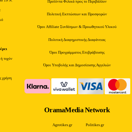
ρο 19 Ν.
Προϊόντα Φιλικά προς το Περιβάλλον
ε
Πολιτική Εκπτώσεων και Προσφορών
κό
Όροι Affiliate Συνδέσμων & Προωθητικού Υλικού
Πολιτική Διαφημιστικής Διαφάνειας
φέρει
Όροι Προγράμματος Επιβράβευσης
 ή τυχόν
Όροι Υποβολής και Δημοσίευσης Αγγελιών
ίς χρήση
OramaMedia Network
Agrotikes.gr
Politikes.gr