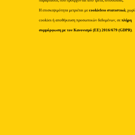
παραβιάσεις που προέρχονται από τρίτες ιστοσελίδες.
Η επισκεψιμότητα μετριέται με
cookieless στατιστικά
, χωρ
cookies ή αποθήκευση προσωπικών δεδομένων, σε
πλήρη
συμμόρφωση με τον Κανονισμό (ΕΕ) 2016/679 (GDPR)
.