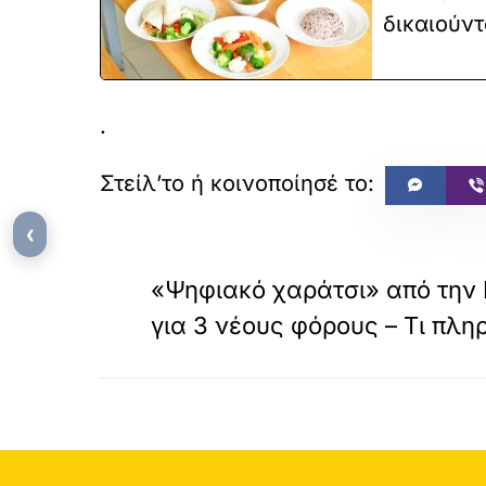
δικαιούντ
.
‹
«
ΠΡΟΗΓΟΥΜΕΝΟ
«Ψηφιακό χαράτσι» από την Ε
για 3 νέους φόρους – Τι πλ