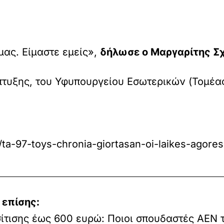
μας. Είμαστε εμείς»,
δήλωσε ο Μαργαρίτης Σ
πτυξης, του Υφυπουργείου Εσωτερικών (Τομέα
ta-97-toys-chronia-giortasan-oi-laikes-agores-
 επίσης:
ίτισης έως 600 ευρώ: Ποιοι σπουδαστές ΑΕΝ 