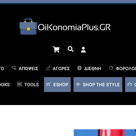
Cart
Αναζήτηση
TO
ΑΠΌΨΕΙΣ
ΑΓΟΡΈΣ
ΔΙΕΘΝΉ
ΦΟΡΟΛΟΓ
OOKS
TOOLS
ESHOP
SHOP THE STYLE