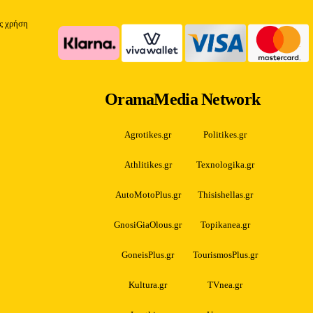
ίς χρήση
OramaMedia Network
Agrotikes.gr
Politikes.gr
Athlitikes.gr
Texnologika.gr
AutoMotoPlus.gr
Thisishellas.gr
GnosiGiaOlous.gr
Topikanea.gr
GoneisPlus.gr
TourismosPlus.gr
Kultura.gr
TVnea.gr