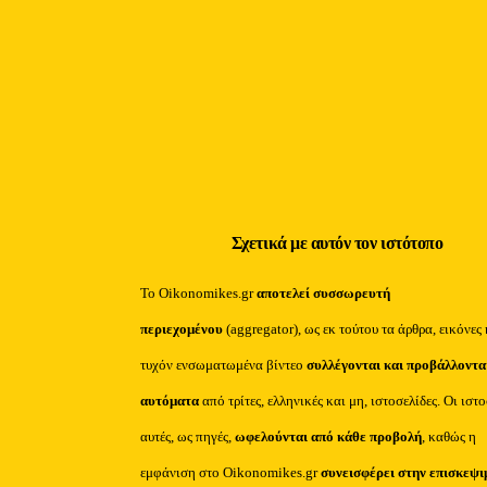
Σχετικά με αυτόν τον ιστότοπο
Το Oikonomikes.gr
αποτελεί συσσωρευτή
περιεχομένου
(aggregator), ως εκ τούτου τα άρθρα, εικόνες 
τυχόν ενσωματωμένα βίντεο
συλλέγονται και προβάλλοντα
αυτόματα
από τρίτες, ελληνικές και μη, ιστοσελίδες. Οι ιστ
αυτές, ως πηγές,
ωφελούνται από κάθε προβολή
, καθώς η
εμφάνιση στο Oikonomikes.gr
συνεισφέρει στην επισκεψι