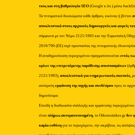
τους και στη βαθμολογία SEO
(Google κ.λπ.) μέσω backli
Τα πνευματικά δικαιώματα κάθε άρθρου, εικόνας ή βίντεο
α
αποκλειστικά στους αρχικούς δημιουργούς και φορείς το
σύμφωνα με τον Νόμο 2121/1993 και την Ευρωπαϊκή Οδηγ
2019/790 (ΕΕ) περί προστασίας της πνευματικής ιδιοκτησία
Η αναδημοσίευση περιεχομένου πραγματοποιείται
εντός τω
ορίων της επιτρεπόμενης παράθεσης αποσπασμάτων
(άρθ
2121/1993),
αποκλειστικά για ενημερωτικούς σκοπούς
, μ
αυτόματη
εμφάνιση της πηγής και συνδέσμου
προς το αρχι
δημοσίευμα.
Επειδή η διαδικασία συλλογής και εμφάνισης περιεχομένου
είναι
πλήρως αυτοματοποιημένη
, το Oikonomikes.gr
δεν 
καμία ευθύνη
για το περιεχόμενο, την ακρίβεια, τις απόψεις