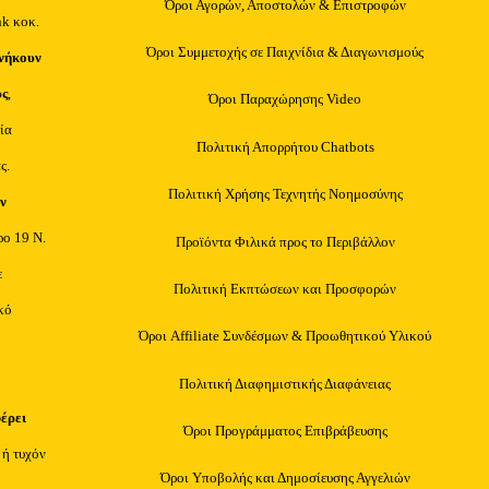
Όροι Αγορών, Αποστολών & Επιστροφών
nk κοκ.
Όροι Συμμετοχής σε Παιχνίδια & Διαγωνισμούς
νήκουν
υς
,
Όροι Παραχώρησης Video
ία
Πολιτική Απορρήτου Chatbots
ς.
Πολιτική Χρήσης Τεχνητής Νοημοσύνης
ν
ρο 19 Ν.
Προϊόντα Φιλικά προς το Περιβάλλον
ε
Πολιτική Εκπτώσεων και Προσφορών
κό
Όροι Affiliate Συνδέσμων & Προωθητικού Υλικού
Πολιτική Διαφημιστικής Διαφάνειας
φέρει
Όροι Προγράμματος Επιβράβευσης
 ή τυχόν
Όροι Υποβολής και Δημοσίευσης Αγγελιών