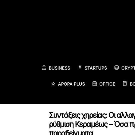
Skip
to
content
BUSINESS
STARTUPS
CRYP
ΆΡΘΡΑ PLUS
OFFICE
B
Συντάξεις χηρείας: Οι αλλα
ρύθμιση Κεραμέως – Όσα π
παραδείγματα