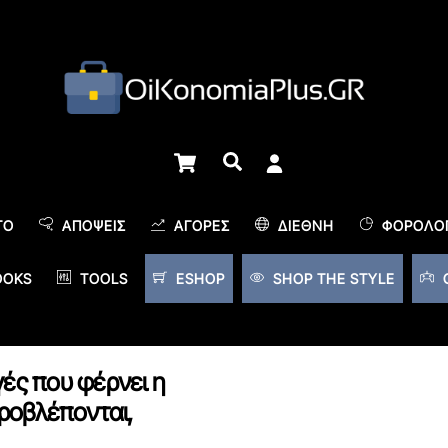
Cart
Αναζήτηση
TO
ΑΠΌΨΕΙΣ
ΑΓΟΡΈΣ
ΔΙΕΘΝΉ
ΦΟΡΟΛΟΓ
OOKS
TOOLS
ESHOP
SHOP THE STYLE
γές που φέρνει η
ροβλέπονται,