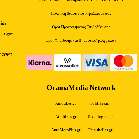
Πολιτική Διαφημιστικής Διαφάνειας
φέρει
Όροι Προγράμματος Επιβράβευσης
 ή τυχόν
Όροι Υποβολής και Δημοσίευσης Αγγελιών
ίς χρήση
OramaMedia Network
Agrotikes.gr
Politikes.gr
Athlitikes.gr
Texnologika.gr
AutoMotoPlus.gr
Thisishellas.gr