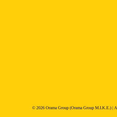
© 2026
Orama Group
(Orama Group Μ.Ι.Κ.Ε.) | 