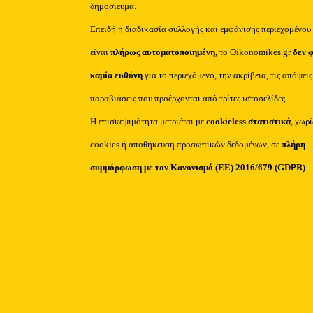
δημοσίευμα.
Επειδή η διαδικασία συλλογής και εμφάνισης περιεχομένου
είναι
πλήρως αυτοματοποιημένη
, το Oikonomikes.gr
δεν 
καμία ευθύνη
για το περιεχόμενο, την ακρίβεια, τις απόψεις
παραβιάσεις που προέρχονται από τρίτες ιστοσελίδες.
Η επισκεψιμότητα μετριέται με
cookieless στατιστικά
, χωρ
cookies ή αποθήκευση προσωπικών δεδομένων, σε
πλήρη
συμμόρφωση με τον Κανονισμό (ΕΕ) 2016/679 (GDPR)
.