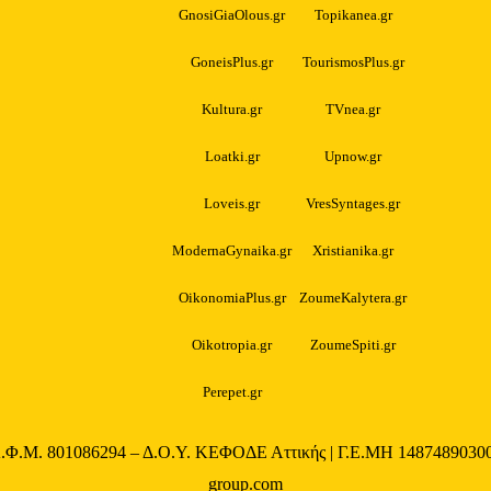
GnosiGiaOlous.gr
Topikanea.gr
GoneisPlus.gr
TourismosPlus.gr
Kultura.gr
TVnea.gr
Loatki.gr
Upnow.gr
Loveis.gr
VresSyntages.gr
ModernaGynaika.gr
Xristianika.gr
OikonomiaPlus.gr
ZoumeKalytera.gr
Oikotropia.gr
ZoumeSpiti.gr
Perepet.gr
Α.Φ.Μ. 801086294 – Δ.Ο.Υ. ΚΕΦΟΔΕ Αττικής | Γ.Ε.ΜΗ 148748903000
group.com