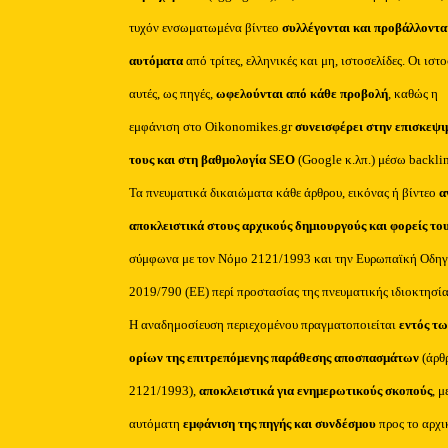
τυχόν ενσωματωμένα βίντεο
συλλέγονται και προβάλλοντα
αυτόματα
από τρίτες, ελληνικές και μη, ιστοσελίδες. Οι ιστ
αυτές, ως πηγές,
ωφελούνται από κάθε προβολή
, καθώς η
εμφάνιση στο Oikonomikes.gr
συνεισφέρει στην επισκεψι
τους και στη βαθμολογία SEO
(Google κ.λπ.) μέσω backli
Τα πνευματικά δικαιώματα κάθε άρθρου, εικόνας ή βίντεο
α
αποκλειστικά στους αρχικούς δημιουργούς και φορείς το
σύμφωνα με τον Νόμο 2121/1993 και την Ευρωπαϊκή Οδηγ
2019/790 (ΕΕ) περί προστασίας της πνευματικής ιδιοκτησία
Η αναδημοσίευση περιεχομένου πραγματοποιείται
εντός τω
ορίων της επιτρεπόμενης παράθεσης αποσπασμάτων
(άρθ
2121/1993),
αποκλειστικά για ενημερωτικούς σκοπούς
, μ
αυτόματη
εμφάνιση της πηγής και συνδέσμου
προς το αρχι