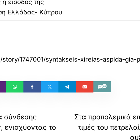
 η είσοδος της
εση Ελλάδας- Κύπρου
story/1747001/syntakseis-xireias-aspida-gia-
α σύνδεσης
Στα προπολεμικά επ
, ενισχύοντας το
τιμές του πετρελα
αυ