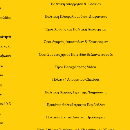
Πολιτική Απορρήτου & Cookies
ι
Πολιτική Πλουραλισμού και Διαφάνειας
οσελίδες
Όροι Χρήσης και Πολιτική Λειτουργίας
μότητά
Όροι Αγορών, Αποστολών & Επιστροφών
nk κοκ.
Όροι Συμμετοχής σε Παιχνίδια & Διαγωνισμούς
νήκουν
υς
,
Όροι Παραχώρησης Video
ία
Πολιτική Απορρήτου Chatbots
ς.
Πολιτική Χρήσης Τεχνητής Νοημοσύνης
ν
ρο 19 Ν.
Προϊόντα Φιλικά προς το Περιβάλλον
ε
Πολιτική Εκπτώσεων και Προσφορών
κό
Όροι Affiliate Συνδέσμων & Προωθητικού Υλικού