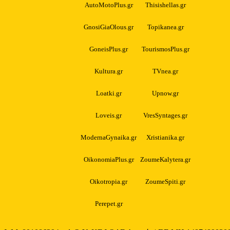
AutoMotoPlus.gr
Thisishellas.gr
GnosiGiaOlous.gr
Topikanea.gr
GoneisPlus.gr
TourismosPlus.gr
Kultura.gr
TVnea.gr
Loatki.gr
Upnow.gr
Loveis.gr
VresSyntages.gr
ModernaGynaika.gr
Xristianika.gr
OikonomiaPlus.gr
ZoumeKalytera.gr
Oikotropia.gr
ZoumeSpiti.gr
Perepet.gr