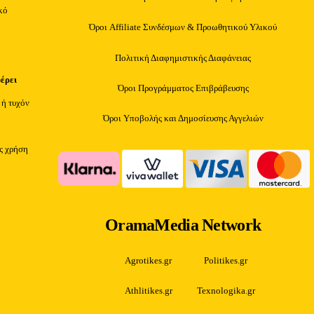
κό
Όροι Affiliate Συνδέσμων & Προωθητικού Υλικού
Πολιτική Διαφημιστικής Διαφάνειας
φέρει
Όροι Προγράμματος Επιβράβευσης
 ή τυχόν
Όροι Υποβολής και Δημοσίευσης Αγγελιών
ίς χρήση
OramaMedia Network
Agrotikes.gr
Politikes.gr
Athlitikes.gr
Texnologika.gr