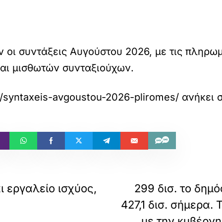
 οι συντάξεις Αυγούστου 2026, με τις πληρω
αι μισθωτών συνταξιούχων.
gr/syntaxeis-avgoustou-2026-pliromes/
ανήκει 
ι εργαλείο ισχύος,
299 δισ. το δημό
427,1 δισ. σήμερα.
με την κυβέρν