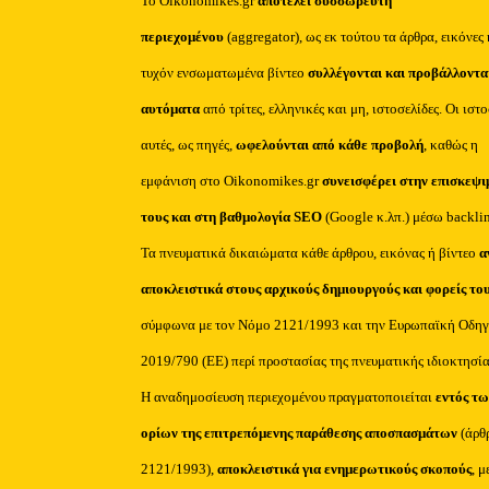
Το Oikonomikes.gr
αποτελεί συσσωρευτή
περιεχομένου
(aggregator), ως εκ τούτου τα άρθρα, εικόνες 
τυχόν ενσωματωμένα βίντεο
συλλέγονται και προβάλλοντα
αυτόματα
από τρίτες, ελληνικές και μη, ιστοσελίδες. Οι ιστ
αυτές, ως πηγές,
ωφελούνται από κάθε προβολή
, καθώς η
εμφάνιση στο Oikonomikes.gr
συνεισφέρει στην επισκεψι
τους και στη βαθμολογία SEO
(Google κ.λπ.) μέσω backli
Τα πνευματικά δικαιώματα κάθε άρθρου, εικόνας ή βίντεο
α
αποκλειστικά στους αρχικούς δημιουργούς και φορείς το
σύμφωνα με τον Νόμο 2121/1993 και την Ευρωπαϊκή Οδηγ
2019/790 (ΕΕ) περί προστασίας της πνευματικής ιδιοκτησία
Η αναδημοσίευση περιεχομένου πραγματοποιείται
εντός τω
ορίων της επιτρεπόμενης παράθεσης αποσπασμάτων
(άρθ
2121/1993),
αποκλειστικά για ενημερωτικούς σκοπούς
, μ