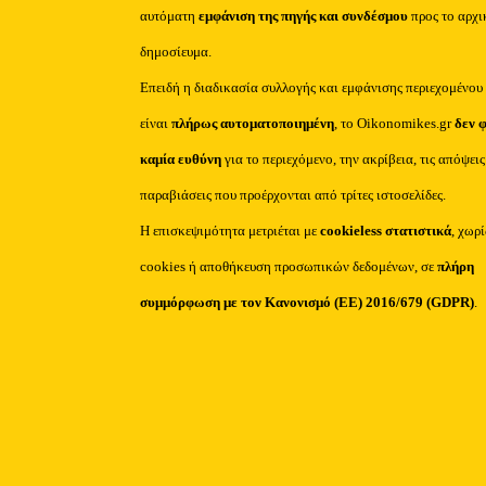
αυτόματη
εμφάνιση της πηγής και συνδέσμου
προς το αρχι
δημοσίευμα.
Επειδή η διαδικασία συλλογής και εμφάνισης περιεχομένου
είναι
πλήρως αυτοματοποιημένη
, το Oikonomikes.gr
δεν 
καμία ευθύνη
για το περιεχόμενο, την ακρίβεια, τις απόψεις
παραβιάσεις που προέρχονται από τρίτες ιστοσελίδες.
Η επισκεψιμότητα μετριέται με
cookieless στατιστικά
, χωρ
cookies ή αποθήκευση προσωπικών δεδομένων, σε
πλήρη
συμμόρφωση με τον Κανονισμό (ΕΕ) 2016/679 (GDPR)
.