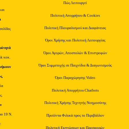
Πώς Λειτουργεί
και
Πολιτική Απορρήτου & Cookies
ι
Πολιτική Πλουραλισμού και Διαφάνειας
οσελίδες
Όροι Χρήσης και Πολιτική Λειτουργίας
μότητά
Όροι Αγορών, Αποστολών & Επιστροφών
nk κοκ.
Όροι Συμμετοχής σε Παιχνίδια & Διαγωνισμούς
νήκουν
υς
,
Όροι Παραχώρησης Video
ία
Πολιτική Απορρήτου Chatbots
ς.
Πολιτική Χρήσης Τεχνητής Νοημοσύνης
ν
ρο 19 Ν.
Προϊόντα Φιλικά προς το Περιβάλλον
ε
Πολιτική Εκπτώσεων και Προσφορών