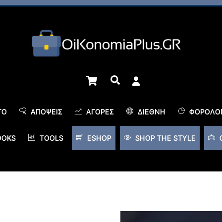
Cart
Αναζήτηση
TO
ΑΠΌΨΕΙΣ
ΑΓΟΡΈΣ
ΔΙΕΘΝΉ
ΦΟΡΟΛΟΓ
OOKS
TOOLS
ESHOP
SHOP THE STYLE