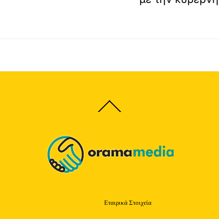
Back
To
Top
Εταιρικά Στοιχεία