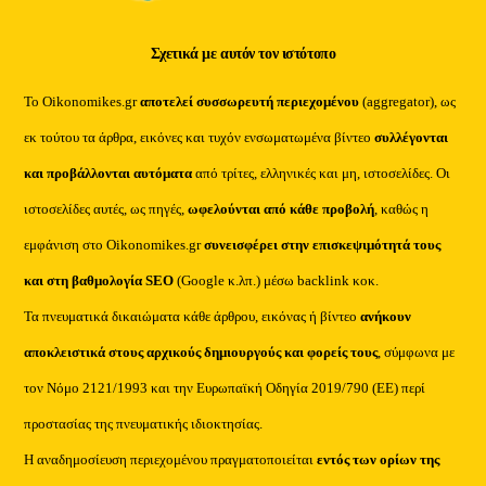
Σχετικά με αυτόν τον ιστότοπο
Το Oikonomikes.gr
αποτελεί συσσωρευτή περιεχομένου
(aggregator), ως
εκ τούτου τα άρθρα, εικόνες και τυχόν ενσωματωμένα βίντεο
συλλέγονται
και προβάλλονται αυτόματα
από τρίτες, ελληνικές και μη, ιστοσελίδες. Οι
ιστοσελίδες αυτές, ως πηγές,
ωφελούνται από κάθε προβολή
, καθώς η
εμφάνιση στο Oikonomikes.gr
συνεισφέρει στην επισκεψιμότητά τους
και στη βαθμολογία SEO
(Google κ.λπ.) μέσω backlink κοκ.
Τα πνευματικά δικαιώματα κάθε άρθρου, εικόνας ή βίντεο
ανήκουν
αποκλειστικά στους αρχικούς δημιουργούς και φορείς τους
, σύμφωνα με
τον Νόμο 2121/1993 και την Ευρωπαϊκή Οδηγία 2019/790 (ΕΕ) περί
προστασίας της πνευματικής ιδιοκτησίας.
Η αναδημοσίευση περιεχομένου πραγματοποιείται
εντός των ορίων της