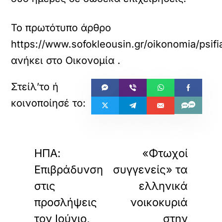
Το πρωτότυπο άρθρο
https://www.sofokleousin.gr/oikonomia/psif
ανήκει στο
Οικονομία
.
«
»
ΠΡΟΗΓΟΥΜΕΝΟ
ΕΠΟΜΕΝΟ
ΗΠΑ:
«Φτωχοί
Επιβράδυνση
συγγενείς» τα
στις
ελληνικά
προσλήψεις
νοικοκυριά
τον Ιούνιο,
στην