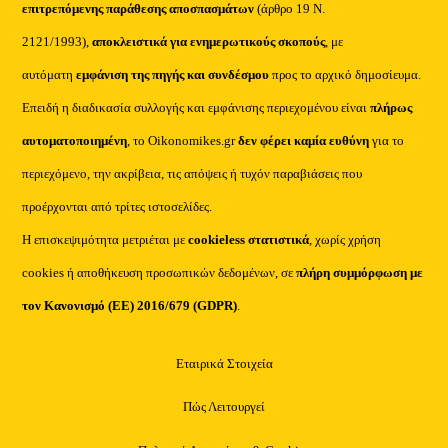
επιτρεπόμενης παράθεσης αποσπασμάτων
(άρθρο 19 Ν.
2121/1993),
αποκλειστικά για ενημερωτικούς σκοπούς
, με
αυτόματη
εμφάνιση της πηγής και συνδέσμου
προς το αρχικό δημοσίευμα.
Επειδή η διαδικασία συλλογής και εμφάνισης περιεχομένου είναι
πλήρως
αυτοματοποιημένη
, το Oikonomikes.gr
δεν φέρει καμία ευθύνη
για το
περιεχόμενο, την ακρίβεια, τις απόψεις ή τυχόν παραβιάσεις που
προέρχονται από τρίτες ιστοσελίδες.
Η επισκεψιμότητα μετριέται με
cookieless στατιστικά
, χωρίς χρήση
cookies ή αποθήκευση προσωπικών δεδομένων, σε
πλήρη συμμόρφωση με
τον Κανονισμό (ΕΕ) 2016/679 (GDPR)
.
Εταιρικά Στοιχεία
Πώς Λειτουργεί