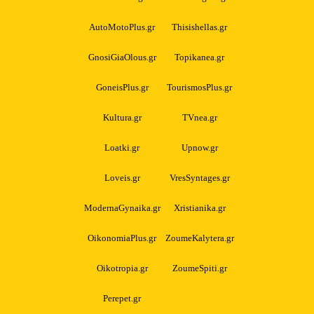
AutoMotoPlus.gr
Thisishellas.gr
GnosiGiaOlous.gr
Topikanea.gr
GoneisPlus.gr
TourismosPlus.gr
Kultura.gr
TVnea.gr
Loatki.gr
Upnow.gr
Loveis.gr
VresSyntages.gr
ModernaGynaika.gr
Xristianika.gr
OikonomiaPlus.gr
ZoumeKalytera.gr
Oikotropia.gr
ZoumeSpiti.gr
Perepet.gr