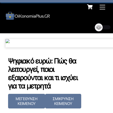
Cart
Skip
Me
to
content
Ψηφιακό ευρώ: Πώς θα
λειτουργεί, ποιοι
εξαιρούνται και τι ισχύει
για τα μετρητά
ΜΕΓΕΘΥΝΣΗ
ΣΜΙΚΡΥΝΣΗ
ΚΕΙΜΕΝΟΥ
ΚΕΙΜΕΝΟΥ