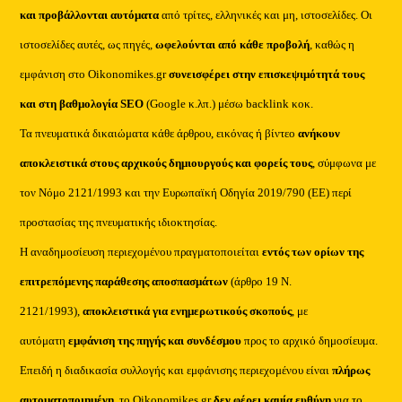
και προβάλλονται αυτόματα
από τρίτες, ελληνικές και μη, ιστοσελίδες. Οι
ιστοσελίδες αυτές, ως πηγές,
ωφελούνται από κάθε προβολή
, καθώς η
εμφάνιση στο Oikonomikes.gr
συνεισφέρει στην επισκεψιμότητά τους
και στη βαθμολογία SEO
(Google κ.λπ.) μέσω backlink κοκ.
Τα πνευματικά δικαιώματα κάθε άρθρου, εικόνας ή βίντεο
ανήκουν
αποκλειστικά στους αρχικούς δημιουργούς και φορείς τους
, σύμφωνα με
τον Νόμο 2121/1993 και την Ευρωπαϊκή Οδηγία 2019/790 (ΕΕ) περί
προστασίας της πνευματικής ιδιοκτησίας.
Η αναδημοσίευση περιεχομένου πραγματοποιείται
εντός των ορίων της
επιτρεπόμενης παράθεσης αποσπασμάτων
(άρθρο 19 Ν.
2121/1993),
αποκλειστικά για ενημερωτικούς σκοπούς
, με
αυτόματη
εμφάνιση της πηγής και συνδέσμου
προς το αρχικό δημοσίευμα.
Επειδή η διαδικασία συλλογής και εμφάνισης περιεχομένου είναι
πλήρως
αυτοματοποιημένη
, το Oikonomikes.gr
δεν φέρει καμία ευθύνη
για το