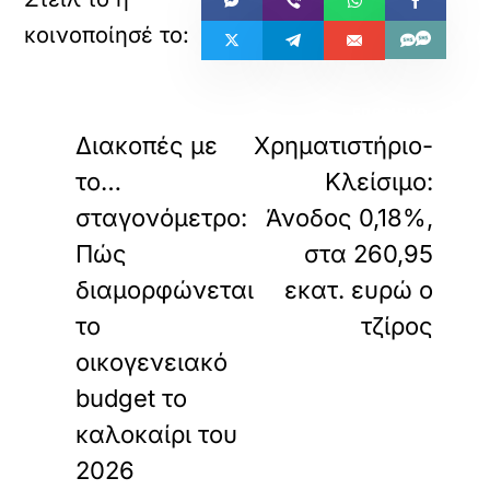
«
»
ΠΡΟΗΓΟΥΜΕΝΟ
ΕΠΟΜΕΝΟ
Διακοπές με
Χρηματιστήριο-
το…
Κλείσιμο:
σταγονόμετρο:
Άνοδος 0,18%,
Πώς
στα 260,95
διαμορφώνεται
εκατ. ευρώ ο
το
τζίρος
οικογενειακό
budget το
καλοκαίρι του
2026