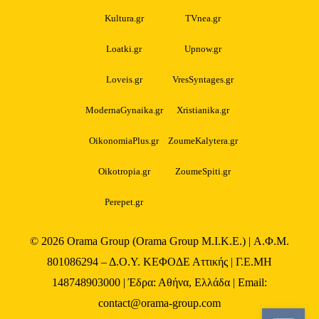
Kultura.gr
TVnea.gr
Loatki.gr
Upnow.gr
Loveis.gr
VresSyntages.gr
ModernaGynaika.gr
Xristianika.gr
OikonomiaPlus.gr
ZoumeKalytera.gr
Oikotropia.gr
ZoumeSpiti.gr
Perepet.gr
© 2026
Orama Group
(Orama Group Μ.Ι.Κ.Ε.) | Α.Φ.Μ.
801086294 – Δ.Ο.Υ. ΚΕΦΟΔΕ Αττικής | Γ.Ε.ΜΗ
148748903000 | Έδρα: Αθήνα, Ελλάδα | Email:
contact@orama-group.com