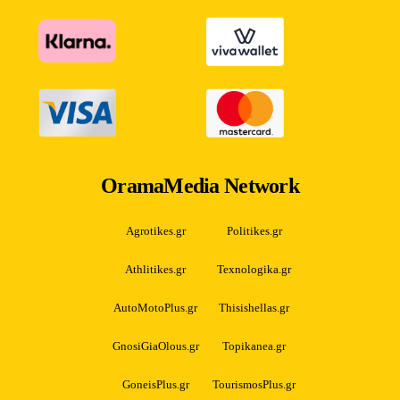
OramaMedia Network
Agrotikes.gr
Politikes.gr
Athlitikes.gr
Texnologika.gr
AutoMotoPlus.gr
Thisishellas.gr
GnosiGiaOlous.gr
Topikanea.gr
GoneisPlus.gr
TourismosPlus.gr