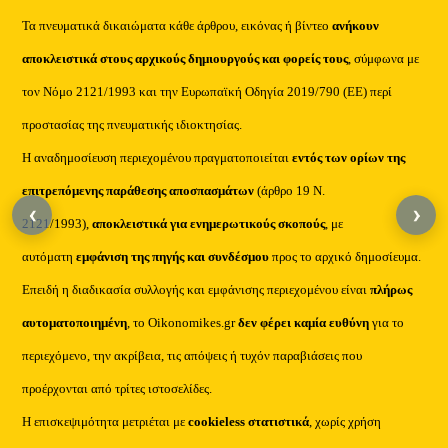
Τα πνευματικά δικαιώματα κάθε άρθρου, εικόνας ή βίντεο
ανήκουν
αποκλειστικά στους αρχικούς δημιουργούς και φορείς τους
, σύμφωνα με
τον Νόμο 2121/1993 και την Ευρωπαϊκή Οδηγία 2019/790 (ΕΕ) περί
προστασίας της πνευματικής ιδιοκτησίας.
Η αναδημοσίευση περιεχομένου πραγματοποιείται
εντός των ορίων της
επιτρεπόμενης παράθεσης αποσπασμάτων
(άρθρο 19 Ν.
‹
›
2121/1993),
αποκλειστικά για ενημερωτικούς σκοπούς
, με
αυτόματη
εμφάνιση της πηγής και συνδέσμου
προς το αρχικό δημοσίευμα.
Επειδή η διαδικασία συλλογής και εμφάνισης περιεχομένου είναι
πλήρως
αυτοματοποιημένη
, το Oikonomikes.gr
δεν φέρει καμία ευθύνη
για το
περιεχόμενο, την ακρίβεια, τις απόψεις ή τυχόν παραβιάσεις που
προέρχονται από τρίτες ιστοσελίδες.
Η επισκεψιμότητα μετριέται με
cookieless στατιστικά
, χωρίς χρήση