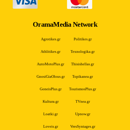
OramaMedia Network
Agrotikes.gr
Politikes.gr
Athlitikes.gr
Texnologika.gr
AutoMotoPlus.gr
Thisishellas.gr
GnosiGiaOlous.gr
Topikanea.gr
GoneisPlus.gr
TourismosPlus.gr
Kultura.gr
TVnea.gr
Loatki.gr
Upnow.gr
Loveis.gr
VresSyntages.gr