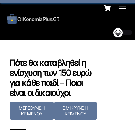
Cart
Skip
Me
to
content
Πότε θα καταβληθεί η
ενίσχυση των 150 ευρώ
για κάθε παιδί – Ποιοι
είναι οι δικαιούχοι
ΜΕΓΕΘΥΝΣΗ
ΣΜΙΚΡΥΝΣΗ
ΚΕΙΜΕΝΟΥ
ΚΕΙΜΕΝΟΥ