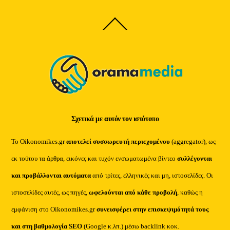
Back
To
Top
Σχετικά με αυτόν τον ιστότοπο
Το Oikonomikes.gr
αποτελεί συσσωρευτή περιεχομένου
(aggregator), ως
εκ τούτου τα άρθρα, εικόνες και τυχόν ενσωματωμένα βίντεο
συλλέγονται
και προβάλλονται αυτόματα
από τρίτες, ελληνικές και μη, ιστοσελίδες. Οι
ιστοσελίδες αυτές, ως πηγές,
ωφελούνται από κάθε προβολή
, καθώς η
εμφάνιση στο Oikonomikes.gr
συνεισφέρει στην επισκεψιμότητά τους
και στη βαθμολογία SEO
(Google κ.λπ.) μέσω backlink κοκ.