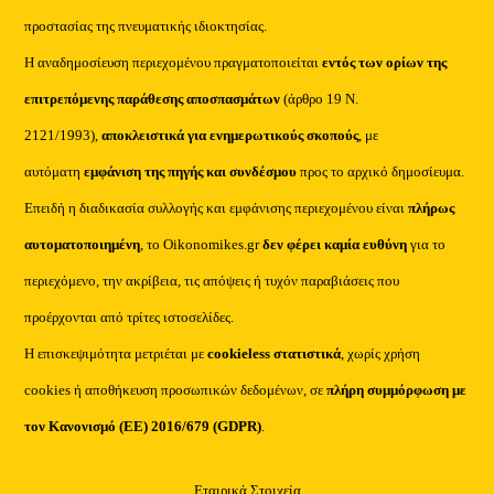
προστασίας της πνευματικής ιδιοκτησίας.
Η αναδημοσίευση περιεχομένου πραγματοποιείται
εντός των ορίων της
επιτρεπόμενης παράθεσης αποσπασμάτων
(άρθρο 19 Ν.
2121/1993),
αποκλειστικά για ενημερωτικούς σκοπούς
, με
αυτόματη
εμφάνιση της πηγής και συνδέσμου
προς το αρχικό δημοσίευμα.
Επειδή η διαδικασία συλλογής και εμφάνισης περιεχομένου είναι
πλήρως
αυτοματοποιημένη
, το Oikonomikes.gr
δεν φέρει καμία ευθύνη
για το
περιεχόμενο, την ακρίβεια, τις απόψεις ή τυχόν παραβιάσεις που
προέρχονται από τρίτες ιστοσελίδες.
Η επισκεψιμότητα μετριέται με
cookieless στατιστικά
, χωρίς χρήση
cookies ή αποθήκευση προσωπικών δεδομένων, σε
πλήρη συμμόρφωση με
τον Κανονισμό (ΕΕ) 2016/679 (GDPR)
.
Εταιρικά Στοιχεία