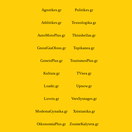
Agrotikes.gr
Politikes.gr
Athlitikes.gr
Texnologika.gr
AutoMotoPlus.gr
Thisishellas.gr
GnosiGiaOlous.gr
Topikanea.gr
GoneisPlus.gr
TourismosPlus.gr
Kultura.gr
TVnea.gr
Loatki.gr
Upnow.gr
Loveis.gr
VresSyntages.gr
ModernaGynaika.gr
Xristianika.gr
OikonomiaPlus.gr
ZoumeKalytera.gr