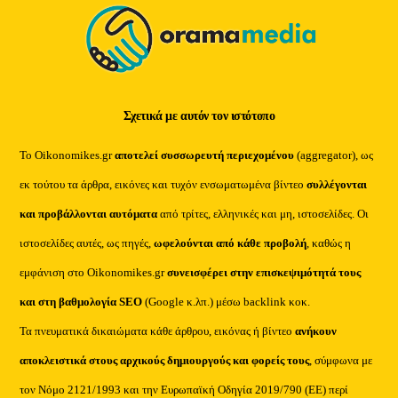
Σχετικά με αυτόν τον ιστότοπο
Το Oikonomikes.gr
αποτελεί συσσωρευτή περιεχομένου
(aggregator), ως
εκ τούτου τα άρθρα, εικόνες και τυχόν ενσωματωμένα βίντεο
συλλέγονται
και προβάλλονται αυτόματα
από τρίτες, ελληνικές και μη, ιστοσελίδες. Οι
ιστοσελίδες αυτές, ως πηγές,
ωφελούνται από κάθε προβολή
, καθώς η
εμφάνιση στο Oikonomikes.gr
συνεισφέρει στην επισκεψιμότητά τους
και στη βαθμολογία SEO
(Google κ.λπ.) μέσω backlink κοκ.
Τα πνευματικά δικαιώματα κάθε άρθρου, εικόνας ή βίντεο
ανήκουν
αποκλειστικά στους αρχικούς δημιουργούς και φορείς τους
, σύμφωνα με
τον Νόμο 2121/1993 και την Ευρωπαϊκή Οδηγία 2019/790 (ΕΕ) περί