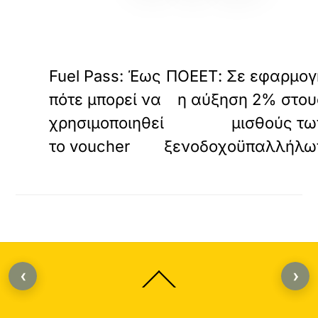
«
ΠΡΟΗΓΟΥΜΕΝΟ
ΕΠΟΜΕΝ
Fuel Pass: Έως
ΠΟΕΕΤ: Σε εφαρμογ
πότε μπορεί να
η αύξηση 2% στου
χρησιμοποιηθεί
μισθούς τω
το voucher
ξενοδοχοϋπαλλήλω
‹
›
Back
To
Top