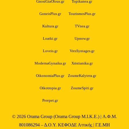
GnosiGiaOlous.gr
Topikanea.gr
GoneisPlus.gr
TourismosPlus.gr
Kultura.gr
TVnea.gr
Loatki.gr
Upnow.gr
Loveis.gr
VresSyntages.gr
ModernaGynaika.gr
Xristianika.gr
OikonomiaPlus.gr
ZoumeKalytera.gr
Oikotropia.gr
ZoumeSpiti.gr
Perepet.gr
© 2026
Orama Group
(Orama Group Μ.Ι.Κ.Ε.) | Α.Φ.Μ.
801086294 – Δ.Ο.Υ. ΚΕΦΟΔΕ Αττικής | Γ.Ε.ΜΗ