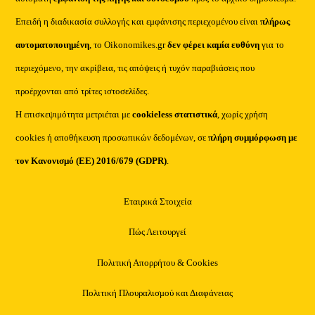
Επειδή η διαδικασία συλλογής και εμφάνισης περιεχομένου είναι
πλήρως
αυτοματοποιημένη
, το Oikonomikes.gr
δεν φέρει καμία ευθύνη
για το
περιεχόμενο, την ακρίβεια, τις απόψεις ή τυχόν παραβιάσεις που
προέρχονται από τρίτες ιστοσελίδες.
Η επισκεψιμότητα μετριέται με
cookieless στατιστικά
, χωρίς χρήση
cookies ή αποθήκευση προσωπικών δεδομένων, σε
πλήρη συμμόρφωση με
τον Κανονισμό (ΕΕ) 2016/679 (GDPR)
.
Εταιρικά Στοιχεία
Πώς Λειτουργεί
Πολιτική Απορρήτου & Cookies
Πολιτική Πλουραλισμού και Διαφάνειας