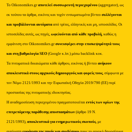
Το Oikonomikes.gr
αποτελεί συσσωρευτή περιεχομένου
(aggregator), ως
εκ τούτου τα άρθρα, εικόνες και τυχόν ενσωματωμένα βίντεο
συλλέγονται
και προβάλλονται αυτόματα
από τρίτες, ελληνικές και μη, ιστοσελίδες. Οι
ιστοσελίδες αυτές, ως πηγές,
ωφελούνται από κάθε προβολή
, καθώς η
εμφάνιση στο Oikonomikes.gr
συνεισφέρει στην επισκεψιμότητά τους
και στη βαθμολογία SEO
(Google κ.λπ.) μέσω backlink κοκ.
Τα πνευματικά δικαιώματα κάθε άρθρου, εικόνας ή βίντεο
ανήκουν
αποκλειστικά στους αρχικούς δημιουργούς και φορείς τους
, σύμφωνα με
τον Νόμο 2121/1993 και την Ευρωπαϊκή Οδηγία 2019/790 (ΕΕ) περί
προστασίας της πνευματικής ιδιοκτησίας.
Η αναδημοσίευση περιεχομένου πραγματοποιείται
εντός των ορίων της
επιτρεπόμενης παράθεσης αποσπασμάτων
(άρθρο 19 Ν.
2121/1993),
αποκλειστικά για ενημερωτικούς σκοπούς
, με
αυτόματη
εμφάνιση της πηγής και συνδέσμου
προς το αρχικό δημοσίευμα.