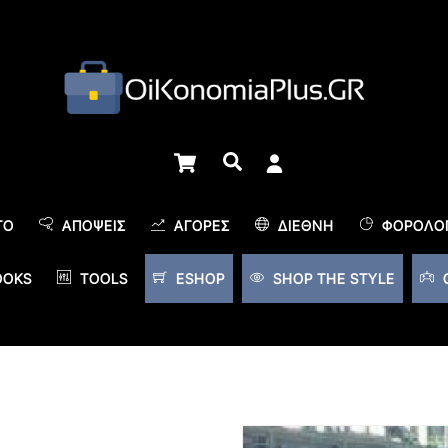
Cart
Αναζήτηση
TO
ΑΠΌΨΕΙΣ
ΑΓΟΡΈΣ
ΔΙΕΘΝΉ
ΦΟΡΟΛΟΓ
OOKS
TOOLS
ESHOP
SHOP THE STYLE