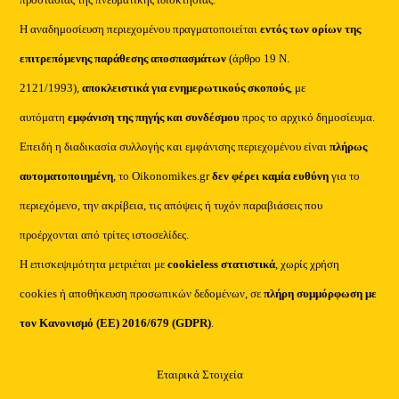
Η αναδημοσίευση περιεχομένου πραγματοποιείται
εντός των ορίων της
επιτρεπόμενης παράθεσης αποσπασμάτων
(άρθρο 19 Ν.
2121/1993),
αποκλειστικά για ενημερωτικούς σκοπούς
, με
αυτόματη
εμφάνιση της πηγής και συνδέσμου
προς το αρχικό δημοσίευμα.
Επειδή η διαδικασία συλλογής και εμφάνισης περιεχομένου είναι
πλήρως
αυτοματοποιημένη
, το Oikonomikes.gr
δεν φέρει καμία ευθύνη
για το
περιεχόμενο, την ακρίβεια, τις απόψεις ή τυχόν παραβιάσεις που
προέρχονται από τρίτες ιστοσελίδες.
Η επισκεψιμότητα μετριέται με
cookieless στατιστικά
, χωρίς χρήση
cookies ή αποθήκευση προσωπικών δεδομένων, σε
πλήρη συμμόρφωση με
τον Κανονισμό (ΕΕ) 2016/679 (GDPR)
.
Εταιρικά Στοιχεία