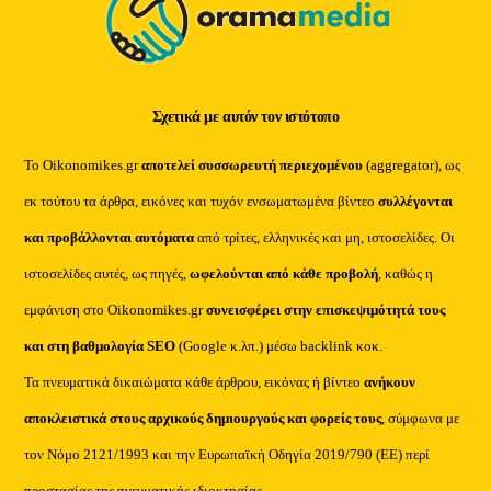
Σχετικά με αυτόν τον ιστότοπο
Το Oikonomikes.gr
αποτελεί συσσωρευτή περιεχομένου
(aggregator), ως
εκ τούτου τα άρθρα, εικόνες και τυχόν ενσωματωμένα βίντεο
συλλέγονται
και προβάλλονται αυτόματα
από τρίτες, ελληνικές και μη, ιστοσελίδες. Οι
ιστοσελίδες αυτές, ως πηγές,
ωφελούνται από κάθε προβολή
, καθώς η
εμφάνιση στο Oikonomikes.gr
συνεισφέρει στην επισκεψιμότητά τους
και στη βαθμολογία SEO
(Google κ.λπ.) μέσω backlink κοκ.
Τα πνευματικά δικαιώματα κάθε άρθρου, εικόνας ή βίντεο
ανήκουν
αποκλειστικά στους αρχικούς δημιουργούς και φορείς τους
, σύμφωνα με
τον Νόμο 2121/1993 και την Ευρωπαϊκή Οδηγία 2019/790 (ΕΕ) περί
προστασίας της πνευματικής ιδιοκτησίας.