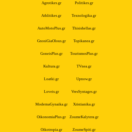
Agrotikes.gr
Politikes.gr
Athlitikes.gr
Texnologika.gr
AutoMotoPlus.gr
Thisishellas.gr
GnosiGiaOlous.gr
Topikanea.gr
GoneisPlus.gr
TourismosPlus.gr
Kultura.gr
TVnea.gr
Loatki.gr
Upnow.gr
Loveis.gr
VresSyntages.gr
ModernaGynaika.gr
Xristianika.gr
OikonomiaPlus.gr
ZoumeKalytera.gr
Oikotropia.gr
ZoumeSpiti.gr