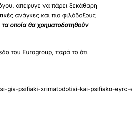
λόγου, απέφυγε να πάρει ξεκάθαρη
τικές ανάγκες και πιο φιλόδοξους
 τα οποία θα χρηματοδοτηθούν
εδο του Eurogroup, παρά το ότι
i-gia-psifiaki-xrimatodotisi-kai-psifiako-eyr