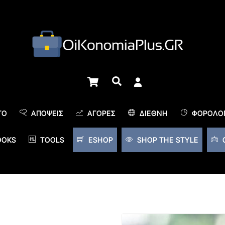
Cart
Αναζήτηση
TO
ΑΠΌΨΕΙΣ
ΑΓΟΡΈΣ
ΔΙΕΘΝΉ
ΦΟΡΟΛΟΓ
OOKS
TOOLS
ESHOP
SHOP THE STYLE