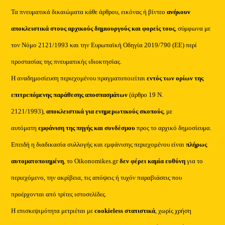
Τα πνευματικά δικαιώματα κάθε άρθρου, εικόνας ή βίντεο
ανήκουν
αποκλειστικά στους αρχικούς δημιουργούς και φορείς τους
, σύμφωνα με
τον Νόμο 2121/1993 και την Ευρωπαϊκή Οδηγία 2019/790 (ΕΕ) περί
προστασίας της πνευματικής ιδιοκτησίας.
Η αναδημοσίευση περιεχομένου πραγματοποιείται
εντός των ορίων της
επιτρεπόμενης παράθεσης αποσπασμάτων
(άρθρο 19 Ν.
2121/1993),
αποκλειστικά για ενημερωτικούς σκοπούς
, με
αυτόματη
εμφάνιση της πηγής και συνδέσμου
προς το αρχικό δημοσίευμα.
Επειδή η διαδικασία συλλογής και εμφάνισης περιεχομένου είναι
πλήρως
αυτοματοποιημένη
, το Oikonomikes.gr
δεν φέρει καμία ευθύνη
για το
περιεχόμενο, την ακρίβεια, τις απόψεις ή τυχόν παραβιάσεις που
προέρχονται από τρίτες ιστοσελίδες.
Η επισκεψιμότητα μετριέται με
cookieless στατιστικά
, χωρίς χρήση