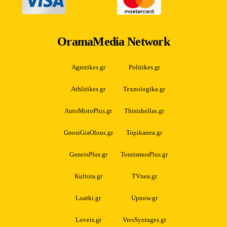
OramaMedia Network
Agrotikes.gr
Politikes.gr
Athlitikes.gr
Texnologika.gr
AutoMotoPlus.gr
Thisishellas.gr
GnosiGiaOlous.gr
Topikanea.gr
GoneisPlus.gr
TourismosPlus.gr
Kultura.gr
TVnea.gr
Loatki.gr
Upnow.gr
Loveis.gr
VresSyntages.gr