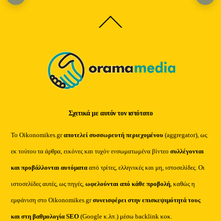
Back
To
Top
Σχετικά με αυτόν τον ιστότοπο
Το Oikonomikes.gr
αποτελεί συσσωρευτή περιεχομένου
(aggregator), ως
εκ τούτου τα άρθρα, εικόνες και τυχόν ενσωματωμένα βίντεο
συλλέγονται
και προβάλλονται αυτόματα
από τρίτες, ελληνικές και μη, ιστοσελίδες. Οι
ιστοσελίδες αυτές, ως πηγές,
ωφελούνται από κάθε προβολή
, καθώς η
εμφάνιση στο Oikonomikes.gr
συνεισφέρει στην επισκεψιμότητά τους
και στη βαθμολογία SEO
(Google κ.λπ.) μέσω backlink κοκ.