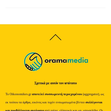
Back
To
Top
Σχετικά με αυτόν τον ιστότοπο
Το Oikonomikes.gr
αποτελεί συσσωρευτή περιεχομένου
(aggregator), ως
εκ τούτου τα άρθρα, εικόνες και τυχόν ενσωματωμένα βίντεο
συλλέγονται
και προβάλλονται αυτόματα
από τρίτες, ελληνικές και μη, ιστοσελίδες. Οι