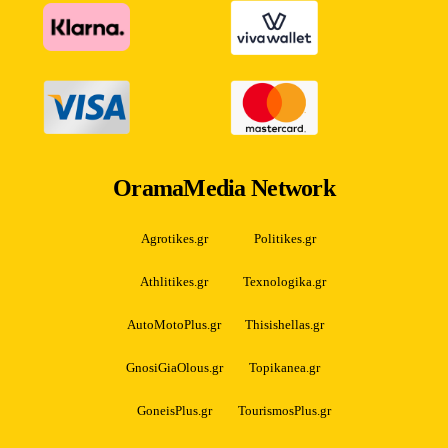
OramaMedia Network
Agrotikes.gr
Politikes.gr
Athlitikes.gr
Texnologika.gr
AutoMotoPlus.gr
Thisishellas.gr
GnosiGiaOlous.gr
Topikanea.gr
GoneisPlus.gr
TourismosPlus.gr