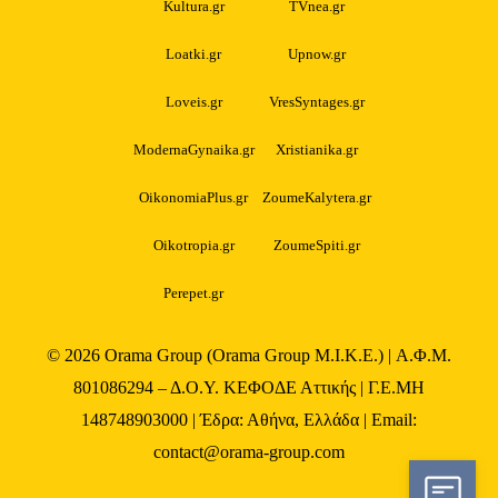
Kultura.gr
TVnea.gr
Loatki.gr
Upnow.gr
Loveis.gr
VresSyntages.gr
ModernaGynaika.gr
Xristianika.gr
OikonomiaPlus.gr
ZoumeKalytera.gr
Oikotropia.gr
ZoumeSpiti.gr
Perepet.gr
© 2026
Orama Group
(Orama Group Μ.Ι.Κ.Ε.) | Α.Φ.Μ.
801086294 – Δ.Ο.Υ. ΚΕΦΟΔΕ Αττικής | Γ.Ε.ΜΗ
148748903000 | Έδρα: Αθήνα, Ελλάδα | Email:
contact@orama-group.com