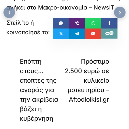
ανήκει στο
Μακρο-οικονομία – NewsIT
.
‹
›
«
»
ΠΡΟΗΓΟΥΜΕΝΟ
ΕΠΟΜΕΝΟ
Επόπτη
Πρόστιμο
στους…
2.500 ευρώ σε
επόπτες της
κυλικείο
αγοράς για
μαιευτηρίου –
την ακρίβεια
Aftodioikisi.gr
βάζει η
κυβέρνηση