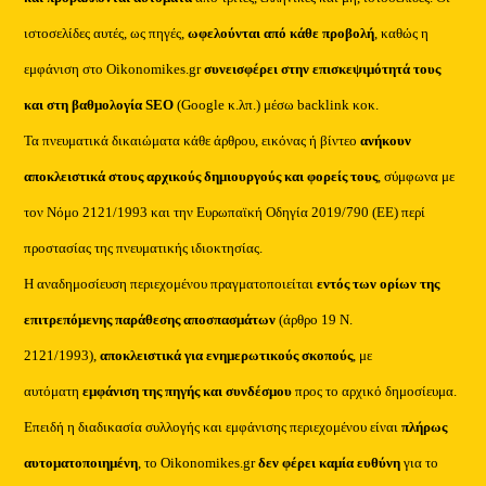
ιστοσελίδες αυτές, ως πηγές,
ωφελούνται από κάθε προβολή
, καθώς η
εμφάνιση στο Oikonomikes.gr
συνεισφέρει στην επισκεψιμότητά τους
και στη βαθμολογία SEO
(Google κ.λπ.) μέσω backlink κοκ.
Τα πνευματικά δικαιώματα κάθε άρθρου, εικόνας ή βίντεο
ανήκουν
αποκλειστικά στους αρχικούς δημιουργούς και φορείς τους
, σύμφωνα με
τον Νόμο 2121/1993 και την Ευρωπαϊκή Οδηγία 2019/790 (ΕΕ) περί
προστασίας της πνευματικής ιδιοκτησίας.
Η αναδημοσίευση περιεχομένου πραγματοποιείται
εντός των ορίων της
επιτρεπόμενης παράθεσης αποσπασμάτων
(άρθρο 19 Ν.
2121/1993),
αποκλειστικά για ενημερωτικούς σκοπούς
, με
αυτόματη
εμφάνιση της πηγής και συνδέσμου
προς το αρχικό δημοσίευμα.
Επειδή η διαδικασία συλλογής και εμφάνισης περιεχομένου είναι
πλήρως
αυτοματοποιημένη
, το Oikonomikes.gr
δεν φέρει καμία ευθύνη
για το