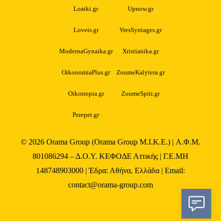
Loatki.gr
Upnow.gr
Loveis.gr
VresSyntages.gr
ModernaGynaika.gr
Xristianika.gr
OikonomiaPlus.gr
ZoumeKalytera.gr
Oikotropia.gr
ZoumeSpiti.gr
Perepet.gr
© 2026
Orama Group
(Orama Group Μ.Ι.Κ.Ε.) | Α.Φ.Μ.
801086294 – Δ.Ο.Υ. ΚΕΦΟΔΕ Αττικής | Γ.Ε.ΜΗ
148748903000 | Έδρα: Αθήνα, Ελλάδα | Email:
contact@orama-group.com