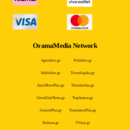
OramaMedia Network
Agrotikes.gr
Politikes.gr
Athlitikes.gr
Texnologika.gr
AutoMotoPlus.gr
Thisishellas.gr
GnosiGiaOlous.gr
Topikanea.gr
GoneisPlus.gr
TourismosPlus.gr
Kultura.gr
TVnea.gr