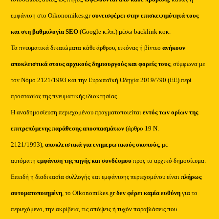
εμφάνιση στο Oikonomikes.gr
συνεισφέρει στην επισκεψιμότητά τους
και στη βαθμολογία SEO
(Google κ.λπ.) μέσω backlink κοκ.
Τα πνευματικά δικαιώματα κάθε άρθρου, εικόνας ή βίντεο
ανήκουν
αποκλειστικά στους αρχικούς δημιουργούς και φορείς τους
, σύμφωνα με
τον Νόμο 2121/1993 και την Ευρωπαϊκή Οδηγία 2019/790 (ΕΕ) περί
προστασίας της πνευματικής ιδιοκτησίας.
Η αναδημοσίευση περιεχομένου πραγματοποιείται
εντός των ορίων της
επιτρεπόμενης παράθεσης αποσπασμάτων
(άρθρο 19 Ν.
2121/1993),
αποκλειστικά για ενημερωτικούς σκοπούς
, με
αυτόματη
εμφάνιση της πηγής και συνδέσμου
προς το αρχικό δημοσίευμα.
Επειδή η διαδικασία συλλογής και εμφάνισης περιεχομένου είναι
πλήρως
αυτοματοποιημένη
, το Oikonomikes.gr
δεν φέρει καμία ευθύνη
για το
περιεχόμενο, την ακρίβεια, τις απόψεις ή τυχόν παραβιάσεις που