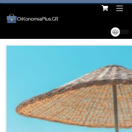
Cart
Skip
Me
to
content