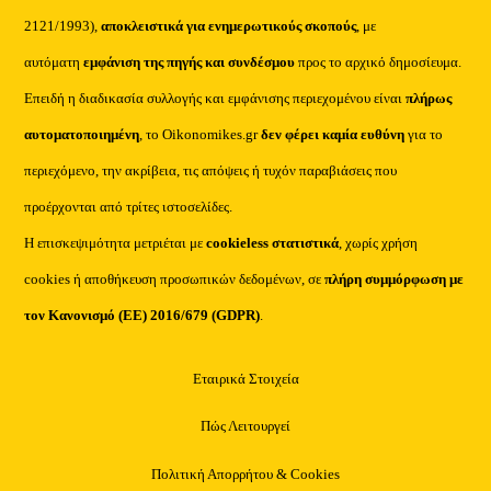
2121/1993),
αποκλειστικά για ενημερωτικούς σκοπούς
, με
αυτόματη
εμφάνιση της πηγής και συνδέσμου
προς το αρχικό δημοσίευμα.
Επειδή η διαδικασία συλλογής και εμφάνισης περιεχομένου είναι
πλήρως
αυτοματοποιημένη
, το Oikonomikes.gr
δεν φέρει καμία ευθύνη
για το
περιεχόμενο, την ακρίβεια, τις απόψεις ή τυχόν παραβιάσεις που
προέρχονται από τρίτες ιστοσελίδες.
Η επισκεψιμότητα μετριέται με
cookieless στατιστικά
, χωρίς χρήση
cookies ή αποθήκευση προσωπικών δεδομένων, σε
πλήρη συμμόρφωση με
τον Κανονισμό (ΕΕ) 2016/679 (GDPR)
.
Εταιρικά Στοιχεία
Πώς Λειτουργεί
Πολιτική Απορρήτου & Cookies