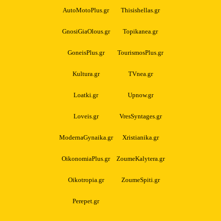
AutoMotoPlus.gr
Thisishellas.gr
GnosiGiaOlous.gr
Topikanea.gr
GoneisPlus.gr
TourismosPlus.gr
Kultura.gr
TVnea.gr
Loatki.gr
Upnow.gr
Loveis.gr
VresSyntages.gr
ModernaGynaika.gr
Xristianika.gr
OikonomiaPlus.gr
ZoumeKalytera.gr
Oikotropia.gr
ZoumeSpiti.gr
Perepet.gr