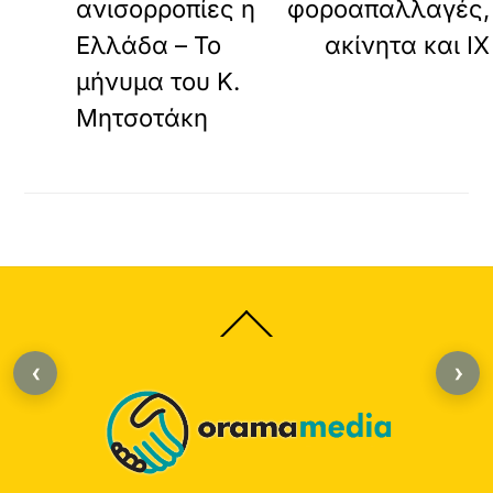
ανισορροπίες η
φοροαπαλλαγές,
Ελλάδα – Το
ακίνητα και ΙΧ
μήνυμα του Κ.
Μητσοτάκη
Back
To
Top
‹
›