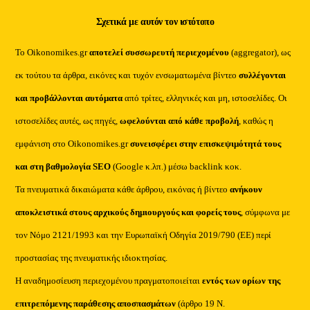
Σχετικά με αυτόν τον ιστότοπο
Το Oikonomikes.gr
αποτελεί συσσωρευτή περιεχομένου
(aggregator), ως
εκ τούτου τα άρθρα, εικόνες και τυχόν ενσωματωμένα βίντεο
συλλέγονται
και προβάλλονται αυτόματα
από τρίτες, ελληνικές και μη, ιστοσελίδες. Οι
ιστοσελίδες αυτές, ως πηγές,
ωφελούνται από κάθε προβολή
, καθώς η
εμφάνιση στο Oikonomikes.gr
συνεισφέρει στην επισκεψιμότητά τους
και στη βαθμολογία SEO
(Google κ.λπ.) μέσω backlink κοκ.
Τα πνευματικά δικαιώματα κάθε άρθρου, εικόνας ή βίντεο
ανήκουν
αποκλειστικά στους αρχικούς δημιουργούς και φορείς τους
, σύμφωνα με
τον Νόμο 2121/1993 και την Ευρωπαϊκή Οδηγία 2019/790 (ΕΕ) περί
προστασίας της πνευματικής ιδιοκτησίας.
Η αναδημοσίευση περιεχομένου πραγματοποιείται
εντός των ορίων της
επιτρεπόμενης παράθεσης αποσπασμάτων
(άρθρο 19 Ν.