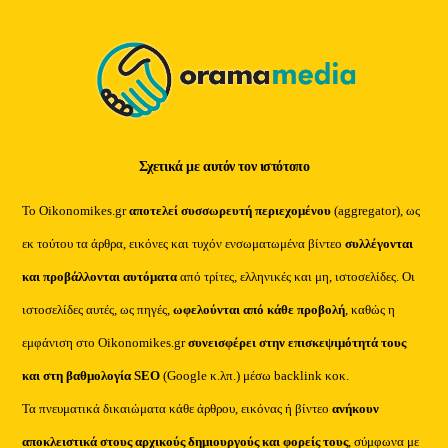
Top
Σχετικά με αυτόν τον ιστότοπο
Το Oikonomikes.gr
αποτελεί συσσωρευτή περιεχομένου
(aggregator), ως
εκ τούτου τα άρθρα, εικόνες και τυχόν ενσωματωμένα βίντεο
συλλέγονται
και προβάλλονται αυτόματα
από τρίτες, ελληνικές και μη, ιστοσελίδες. Οι
ιστοσελίδες αυτές, ως πηγές,
ωφελούνται από κάθε προβολή
, καθώς η
εμφάνιση στο Oikonomikes.gr
συνεισφέρει στην επισκεψιμότητά τους
και στη βαθμολογία SEO
(Google κ.λπ.) μέσω backlink κοκ.
Τα πνευματικά δικαιώματα κάθε άρθρου, εικόνας ή βίντεο
ανήκουν
αποκλειστικά στους αρχικούς δημιουργούς και φορείς τους
, σύμφωνα με