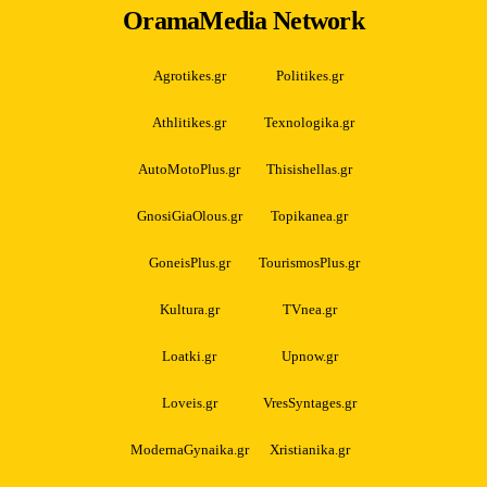
OramaMedia Network
Agrotikes.gr
Politikes.gr
Athlitikes.gr
Texnologika.gr
AutoMotoPlus.gr
Thisishellas.gr
GnosiGiaOlous.gr
Topikanea.gr
GoneisPlus.gr
TourismosPlus.gr
Kultura.gr
TVnea.gr
Loatki.gr
Upnow.gr
Loveis.gr
VresSyntages.gr
ModernaGynaika.gr
Xristianika.gr