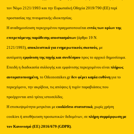
τον Νόμο 2121/1993 και την Ευρωπαϊκή Οδηγία 2019/790 (ΕΕ) περί
προστασίας της πνευματικής ιδιοκτησίας.
Η αναδημοσίευση περιεχομένου πραγματοποιείται
εντός των ορίων της
επιτρεπόμενης παράθεσης αποσπασμάτων
(άρθρο 19 Ν.
2121/1993),
αποκλειστικά για ενημερωτικούς σκοπούς
, με
αυτόματη
εμφάνιση της πηγής και συνδέσμου
προς το αρχικό δημοσίευμα.
Επειδή η διαδικασία συλλογής και εμφάνισης περιεχομένου είναι
πλήρως
αυτοματοποιημένη
, το Oikonomikes.gr
δεν φέρει καμία ευθύνη
για το
περιεχόμενο, την ακρίβεια, τις απόψεις ή τυχόν παραβιάσεις που
προέρχονται από τρίτες ιστοσελίδες.
Η επισκεψιμότητα μετριέται με
cookieless στατιστικά
, χωρίς χρήση
cookies ή αποθήκευση προσωπικών δεδομένων, σε
πλήρη συμμόρφωση με
τον Κανονισμό (ΕΕ) 2016/679 (GDPR)
.