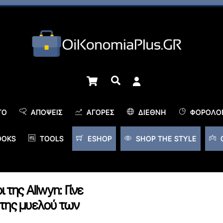
Cart
Αναζήτηση
TO
ΑΠΌΨΕΙΣ
ΑΓΟΡΈΣ
ΔΙΕΘΝΉ
ΦΟΡΟΛΟΓ
OOKS
TOOLS
ESHOP
SHOP THE STYLE
 της Allwyn: Γίνε
ότης μυελού των