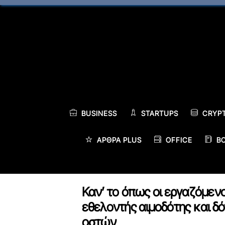
Skip
to
content
BUSINESS
STARTUPS
CRYP
ΆΡΘΡΑ PLUS
OFFICE
B
Καν’ το όπως οι εργαζόμενοι
εθελοντής αιμοδότης και δ
οστών