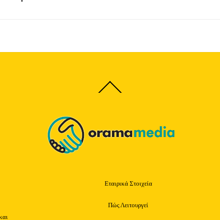
Back
To
Top
Εταιρικά Στοιχεία
Πώς Λειτουργεί
και