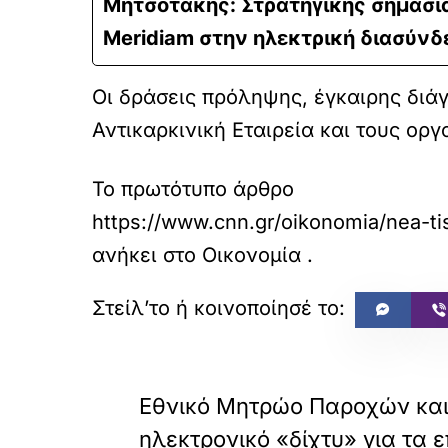
Μητσοτάκης: Στρατηγικής σημασία
Meridiam στην ηλεκτρική διασύν
Οι δράσεις πρόληψης, έγκαιρης διά
Αντικαρκινική Εταιρεία και τους οργ
Το πρωτότυπο άρθρο
https://www.cnn.gr/oikonomia/nea-ti
ανήκει στο
Οικονομία
.
«
ΠΡΟΗΓΟΥΜΕΝΟ
Εθνικό Μητρώο Παροχών και
ηλεκτρονικό «δίχτυ» για τα 