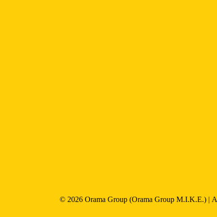
© 2026
Orama Group
(Orama Group Μ.Ι.Κ.Ε.) | 