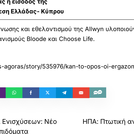
ς η είσοδος της
δεση Ελλάδας- Κύπρου
γνωσης και εθελοντισμού της Allwyn υλοποιού
ανισμούς Bloode και Choose Life.
s-agoras/story/535976/kan-to-opos-oi-ergazom
 Ενισχύσεων: Νέο
ΗΠΑ: Πτωτική α
επιδόματα