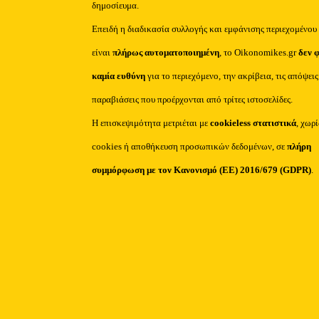
δημοσίευμα.
Επειδή η διαδικασία συλλογής και εμφάνισης περιεχομένου
είναι
πλήρως αυτοματοποιημένη
, το Oikonomikes.gr
δεν 
καμία ευθύνη
για το περιεχόμενο, την ακρίβεια, τις απόψεις
παραβιάσεις που προέρχονται από τρίτες ιστοσελίδες.
Η επισκεψιμότητα μετριέται με
cookieless στατιστικά
, χωρ
cookies ή αποθήκευση προσωπικών δεδομένων, σε
πλήρη
συμμόρφωση με τον Κανονισμό (ΕΕ) 2016/679 (GDPR)
.