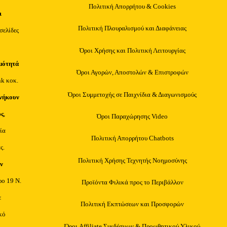
Πολιτική Απορρήτου & Cookies
ι
Πολιτική Πλουραλισμού και Διαφάνειας
οσελίδες
Όροι Χρήσης και Πολιτική Λειτουργίας
μότητά
Όροι Αγορών, Αποστολών & Επιστροφών
nk κοκ.
Όροι Συμμετοχής σε Παιχνίδια & Διαγωνισμούς
νήκουν
υς
,
Όροι Παραχώρησης Video
ία
Πολιτική Απορρήτου Chatbots
ς.
Πολιτική Χρήσης Τεχνητής Νοημοσύνης
ν
ρο 19 Ν.
Προϊόντα Φιλικά προς το Περιβάλλον
ε
Πολιτική Εκπτώσεων και Προσφορών
κό
Όροι Affiliate Συνδέσμων & Προωθητικού Υλικού