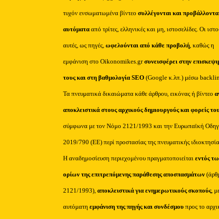
τυχόν ενσωματωμένα βίντεο
συλλέγονται και προβάλλοντα
αυτόματα
από τρίτες, ελληνικές και μη, ιστοσελίδες. Οι ιστ
αυτές, ως πηγές,
ωφελούνται από κάθε προβολή
, καθώς η
εμφάνιση στο Oikonomikes.gr
συνεισφέρει στην επισκεψι
τους και στη βαθμολογία SEO
(Google κ.λπ.) μέσω backli
Τα πνευματικά δικαιώματα κάθε άρθρου, εικόνας ή βίντεο
α
αποκλειστικά στους αρχικούς δημιουργούς και φορείς το
σύμφωνα με τον Νόμο 2121/1993 και την Ευρωπαϊκή Οδηγ
2019/790 (ΕΕ) περί προστασίας της πνευματικής ιδιοκτησία
Η αναδημοσίευση περιεχομένου πραγματοποιείται
εντός τω
ορίων της επιτρεπόμενης παράθεσης αποσπασμάτων
(άρθ
2121/1993),
αποκλειστικά για ενημερωτικούς σκοπούς
, μ
αυτόματη
εμφάνιση της πηγής και συνδέσμου
προς το αρχι