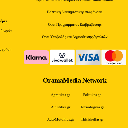
Πολιτική Διαφημιστικής Διαφάνειας
φέρει
Όροι Προγράμματος Επιβράβευσης
 ή τυχόν
Όροι Υποβολής και Δημοσίευσης Αγγελιών
ίς χρήση
OramaMedia Network
Agrotikes.gr
Politikes.gr
Athlitikes.gr
Texnologika.gr
AutoMotoPlus.gr
Thisishellas.gr