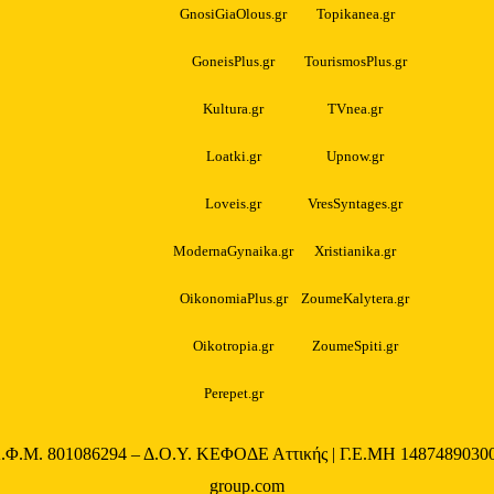
GnosiGiaOlous.gr
Topikanea.gr
GoneisPlus.gr
TourismosPlus.gr
Kultura.gr
TVnea.gr
Loatki.gr
Upnow.gr
Loveis.gr
VresSyntages.gr
ModernaGynaika.gr
Xristianika.gr
OikonomiaPlus.gr
ZoumeKalytera.gr
Oikotropia.gr
ZoumeSpiti.gr
Perepet.gr
Α.Φ.Μ. 801086294 – Δ.Ο.Υ. ΚΕΦΟΔΕ Αττικής | Γ.Ε.ΜΗ 148748903000
group.com