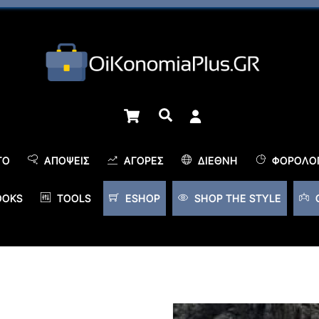
Cart
Αναζήτηση
TO
ΑΠΌΨΕΙΣ
ΑΓΟΡΈΣ
ΔΙΕΘΝΉ
ΦΟΡΟΛΟΓ
OOKS
TOOLS
ESHOP
SHOP THE STYLE