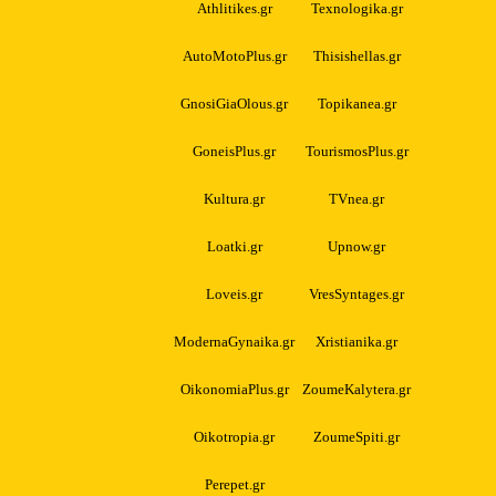
Athlitikes.gr
Texnologika.gr
AutoMotoPlus.gr
Thisishellas.gr
GnosiGiaOlous.gr
Topikanea.gr
GoneisPlus.gr
TourismosPlus.gr
Kultura.gr
TVnea.gr
Loatki.gr
Upnow.gr
Loveis.gr
VresSyntages.gr
ModernaGynaika.gr
Xristianika.gr
OikonomiaPlus.gr
ZoumeKalytera.gr
Oikotropia.gr
ZoumeSpiti.gr
Perepet.gr