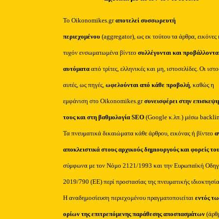
Το Oikonomikes.gr
αποτελεί συσσωρευτή
περιεχομένου
(aggregator), ως εκ τούτου τα άρθρα, εικόνες 
τυχόν ενσωματωμένα βίντεο
συλλέγονται και προβάλλοντα
αυτόματα
από τρίτες, ελληνικές και μη, ιστοσελίδες. Οι ιστ
αυτές, ως πηγές,
ωφελούνται από κάθε προβολή
, καθώς η
εμφάνιση στο Oikonomikes.gr
συνεισφέρει στην επισκεψι
τους και στη βαθμολογία SEO
(Google κ.λπ.) μέσω backli
Τα πνευματικά δικαιώματα κάθε άρθρου, εικόνας ή βίντεο
α
αποκλειστικά στους αρχικούς δημιουργούς και φορείς το
σύμφωνα με τον Νόμο 2121/1993 και την Ευρωπαϊκή Οδηγ
2019/790 (ΕΕ) περί προστασίας της πνευματικής ιδιοκτησία
Η αναδημοσίευση περιεχομένου πραγματοποιείται
εντός τω
ορίων της επιτρεπόμενης παράθεσης αποσπασμάτων
(άρθ