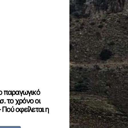
Το παραγωγικό
σ. το χρόνο οι
 Πού οφείλεται η