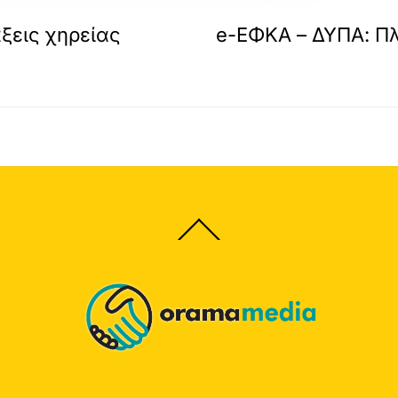
ξεις χηρείας
e-ΕΦΚΑ – ΔΥΠΑ: Πλ
Back
To
Top