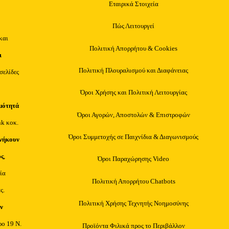
Εταιρικά Στοιχεία
Πώς Λειτουργεί
και
Πολιτική Απορρήτου & Cookies
ι
Πολιτική Πλουραλισμού και Διαφάνειας
οσελίδες
Όροι Χρήσης και Πολιτική Λειτουργίας
μότητά
Όροι Αγορών, Αποστολών & Επιστροφών
nk κοκ.
Όροι Συμμετοχής σε Παιχνίδια & Διαγωνισμούς
νήκουν
υς
,
Όροι Παραχώρησης Video
ία
Πολιτική Απορρήτου Chatbots
ς.
Πολιτική Χρήσης Τεχνητής Νοημοσύνης
ν
ρο 19 Ν.
Προϊόντα Φιλικά προς το Περιβάλλον