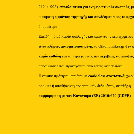
2121/1993),
αποκλειστικά για ενημερωτικούς σκοπούς
, μ
αυτόματη
εμφάνιση της πηγής και συνδέσμου
προς το αρχι
δημοσίευμα.
Επειδή η διαδικασία συλλογής και εμφάνισης περιεχομένου
είναι
πλήρως αυτοματοποιημένη
, το Oikonomikes.gr
δεν 
καμία ευθύνη
για το περιεχόμενο, την ακρίβεια, τις απόψεις
παραβιάσεις που προέρχονται από τρίτες ιστοσελίδες.
Η επισκεψιμότητα μετριέται με
cookieless στατιστικά
, χωρ
cookies ή αποθήκευση προσωπικών δεδομένων, σε
πλήρη
συμμόρφωση με τον Κανονισμό (ΕΕ) 2016/679 (GDPR)
.