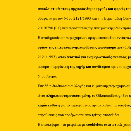
αποκλειστικά στους αρχικούς δημιουργούς και φορείς το
σύμφωνα με τον Νόμο 2121/1993 και την Ευρωπαϊκή Οδηγ
2019/790 (ΕΕ) περί προστασίας της πνευματικής ιδιοκτησία
Η αναδημοσίευση περιεχομένου πραγματοποιείται
εντός τω
ορίων της επιτρεπόμενης παράθεσης αποσπασμάτων
(άρθ
2121/1993),
αποκλειστικά για ενημερωτικούς σκοπούς
, μ
αυτόματη
εμφάνιση της πηγής και συνδέσμου
προς το αρχι
δημοσίευμα.
Επειδή η διαδικασία συλλογής και εμφάνισης περιεχομένου
είναι
πλήρως αυτοματοποιημένη
, το Oikonomikes.gr
δεν 
καμία ευθύνη
για το περιεχόμενο, την ακρίβεια, τις απόψεις
παραβιάσεις που προέρχονται από τρίτες ιστοσελίδες.
Η επισκεψιμότητα μετριέται με
cookieless στατιστικά
, χωρ