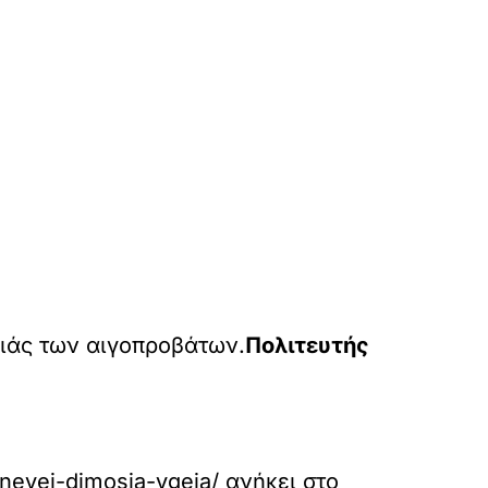
γιάς των αιγοπροβάτων.
Πολιτευτής
yneyei-dimosia-ygeia/
ανήκει στο