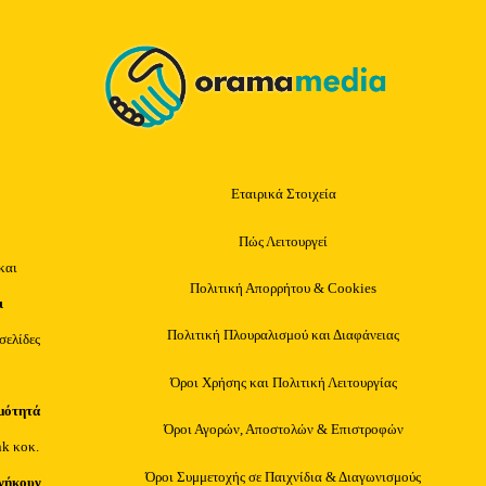
Top
Εταιρικά Στοιχεία
Πώς Λειτουργεί
και
Πολιτική Απορρήτου & Cookies
ι
Πολιτική Πλουραλισμού και Διαφάνειας
οσελίδες
Όροι Χρήσης και Πολιτική Λειτουργίας
μότητά
Όροι Αγορών, Αποστολών & Επιστροφών
nk κοκ.
Όροι Συμμετοχής σε Παιχνίδια & Διαγωνισμούς
νήκουν