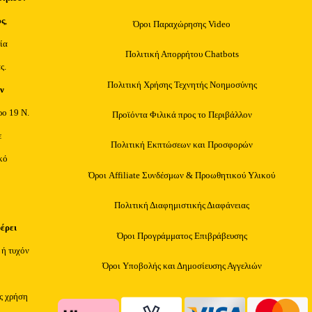
υς
,
Όροι Παραχώρησης Video
ία
Πολιτική Απορρήτου Chatbots
ς.
Πολιτική Χρήσης Τεχνητής Νοημοσύνης
ν
ρο 19 Ν.
Προϊόντα Φιλικά προς το Περιβάλλον
ε
Πολιτική Εκπτώσεων και Προσφορών
κό
Όροι Affiliate Συνδέσμων & Προωθητικού Υλικού
Πολιτική Διαφημιστικής Διαφάνειας
φέρει
Όροι Προγράμματος Επιβράβευσης
 ή τυχόν
Όροι Υποβολής και Δημοσίευσης Αγγελιών
ίς χρήση