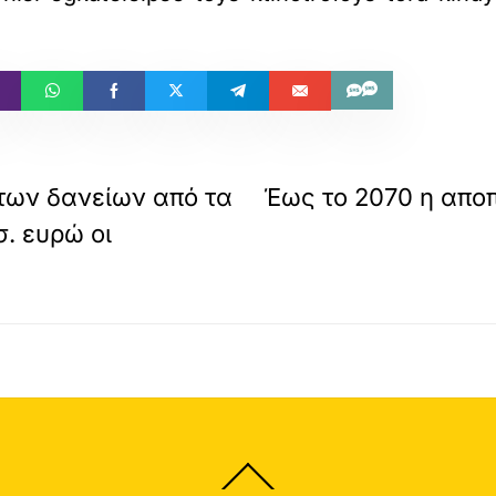
των δανείων από τα
Έως το 2070 η απο
. ευρώ οι
Back
To