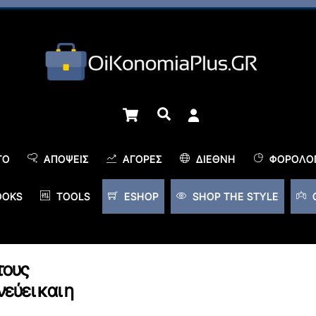
Cart
Αναζήτηση
TO
ΑΠΌΨΕΙΣ
ΑΓΟΡΈΣ
ΔΙΕΘΝΉ
ΦΟΡΟΛΟΓ
OOKS
TOOLS
ESHOP
SHOP THE STYLE
τους
εύει και η