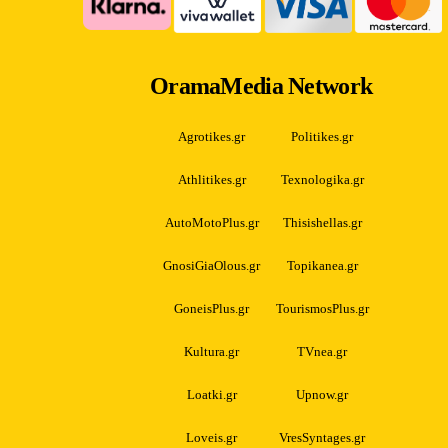
OramaMedia Network
Agrotikes.gr
Politikes.gr
Athlitikes.gr
Texnologika.gr
AutoMotoPlus.gr
Thisishellas.gr
GnosiGiaOlous.gr
Topikanea.gr
GoneisPlus.gr
TourismosPlus.gr
Kultura.gr
TVnea.gr
Loatki.gr
Upnow.gr
Loveis.gr
VresSyntages.gr