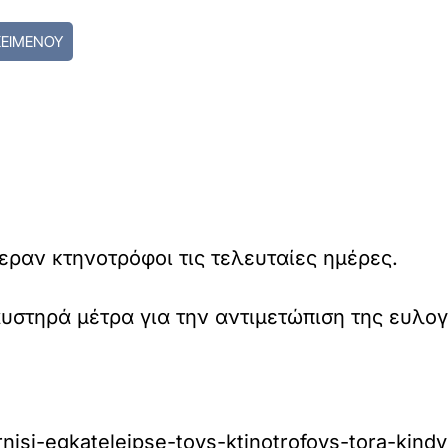
ΚΕΙΜΕΝΟΥ
εραν κτηνοτρόφοι τις τελευταίες ημέρες.
υστηρά μέτρα για την αντιμετώπιση της ευλο
nisi-egkateleipse-toys-ktinotrofoys-tora-kind