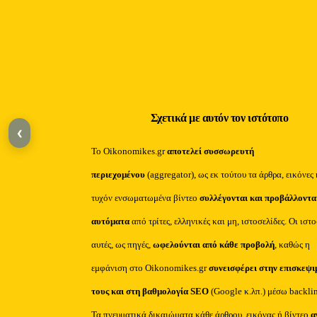
Σχετικά με αυτόν τον ιστότοπο
‹
Το Oikonomikes.gr
αποτελεί συσσωρευτή
περιεχομένου
(aggregator), ως εκ τούτου τα άρθρα, εικόνες 
τυχόν ενσωματωμένα βίντεο
συλλέγονται και προβάλλοντα
αυτόματα
από τρίτες, ελληνικές και μη, ιστοσελίδες. Οι ιστ
αυτές, ως πηγές,
ωφελούνται από κάθε προβολή
, καθώς η
εμφάνιση στο Oikonomikes.gr
συνεισφέρει στην επισκεψι
τους και στη βαθμολογία SEO
(Google κ.λπ.) μέσω backli
Τα πνευματικά δικαιώματα κάθε άρθρου, εικόνας ή βίντεο
α