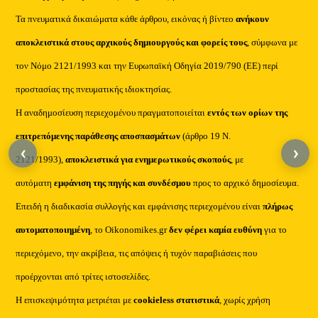
Τα πνευματικά δικαιώματα κάθε άρθρου, εικόνας ή βίντεο
ανήκουν
αποκλειστικά στους αρχικούς δημιουργούς και φορείς τους
, σύμφωνα με
τον Νόμο 2121/1993 και την Ευρωπαϊκή Οδηγία 2019/790 (ΕΕ) περί
προστασίας της πνευματικής ιδιοκτησίας.
Η αναδημοσίευση περιεχομένου πραγματοποιείται
εντός των ορίων της
επιτρεπόμενης παράθεσης αποσπασμάτων
(άρθρο 19 Ν.
‹
›
2121/1993),
αποκλειστικά για ενημερωτικούς σκοπούς
, με
αυτόματη
εμφάνιση της πηγής και συνδέσμου
προς το αρχικό δημοσίευμα.
Επειδή η διαδικασία συλλογής και εμφάνισης περιεχομένου είναι
πλήρως
αυτοματοποιημένη
, το Oikonomikes.gr
δεν φέρει καμία ευθύνη
για το
περιεχόμενο, την ακρίβεια, τις απόψεις ή τυχόν παραβιάσεις που
προέρχονται από τρίτες ιστοσελίδες.
Η επισκεψιμότητα μετριέται με
cookieless στατιστικά
, χωρίς χρήση