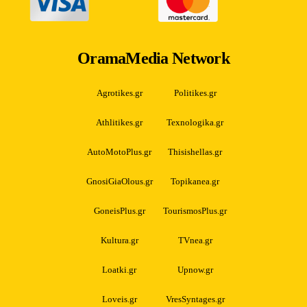
OramaMedia Network
Agrotikes.gr
Politikes.gr
Athlitikes.gr
Texnologika.gr
AutoMotoPlus.gr
Thisishellas.gr
GnosiGiaOlous.gr
Topikanea.gr
GoneisPlus.gr
TourismosPlus.gr
Kultura.gr
TVnea.gr
Loatki.gr
Upnow.gr
Loveis.gr
VresSyntages.gr