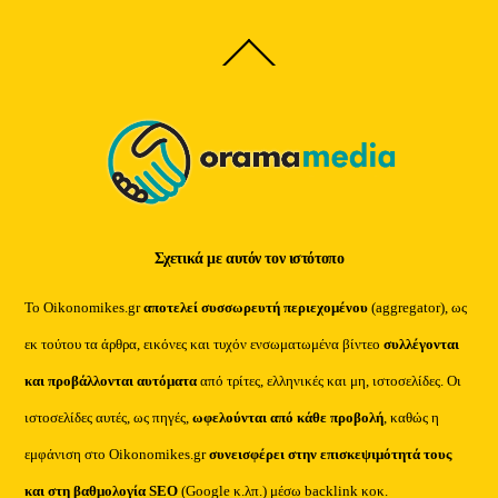
Back
To
Top
Σχετικά με αυτόν τον ιστότοπο
Το Oikonomikes.gr
αποτελεί συσσωρευτή περιεχομένου
(aggregator), ως
εκ τούτου τα άρθρα, εικόνες και τυχόν ενσωματωμένα βίντεο
συλλέγονται
και προβάλλονται αυτόματα
από τρίτες, ελληνικές και μη, ιστοσελίδες. Οι
ιστοσελίδες αυτές, ως πηγές,
ωφελούνται από κάθε προβολή
, καθώς η
εμφάνιση στο Oikonomikes.gr
συνεισφέρει στην επισκεψιμότητά τους
και στη βαθμολογία SEO
(Google κ.λπ.) μέσω backlink κοκ.