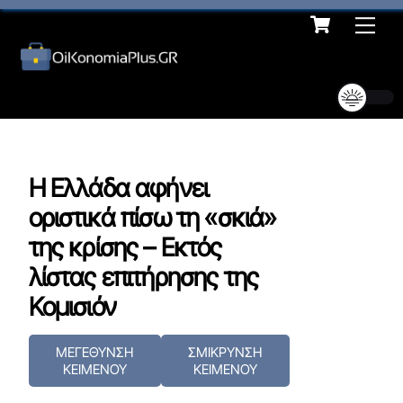
Cart
Skip
Me
to
content
Η Ελλάδα αφήνει
οριστικά πίσω τη «σκιά»
της κρίσης – Εκτός
λίστας επιτήρησης της
Κομισιόν
ΜΕΓΕΘΥΝΣΗ
ΣΜΙΚΡΥΝΣΗ
ΚΕΙΜΕΝΟΥ
ΚΕΙΜΕΝΟΥ