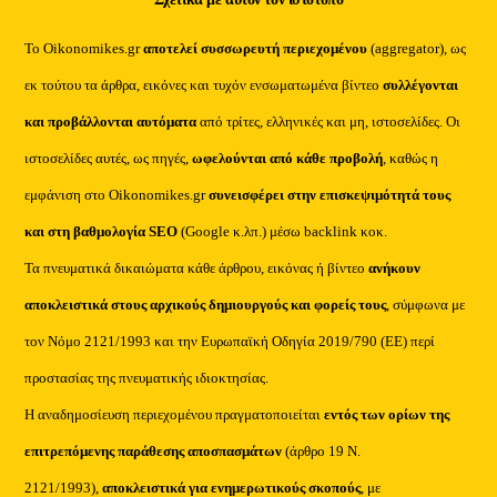
Το Oikonomikes.gr
αποτελεί συσσωρευτή περιεχομένου
(aggregator), ως
εκ τούτου τα άρθρα, εικόνες και τυχόν ενσωματωμένα βίντεο
συλλέγονται
και προβάλλονται αυτόματα
από τρίτες, ελληνικές και μη, ιστοσελίδες. Οι
ιστοσελίδες αυτές, ως πηγές,
ωφελούνται από κάθε προβολή
, καθώς η
εμφάνιση στο Oikonomikes.gr
συνεισφέρει στην επισκεψιμότητά τους
και στη βαθμολογία SEO
(Google κ.λπ.) μέσω backlink κοκ.
Τα πνευματικά δικαιώματα κάθε άρθρου, εικόνας ή βίντεο
ανήκουν
αποκλειστικά στους αρχικούς δημιουργούς και φορείς τους
, σύμφωνα με
τον Νόμο 2121/1993 και την Ευρωπαϊκή Οδηγία 2019/790 (ΕΕ) περί
προστασίας της πνευματικής ιδιοκτησίας.
Η αναδημοσίευση περιεχομένου πραγματοποιείται
εντός των ορίων της
επιτρεπόμενης παράθεσης αποσπασμάτων
(άρθρο 19 Ν.
2121/1993),
αποκλειστικά για ενημερωτικούς σκοπούς
, με