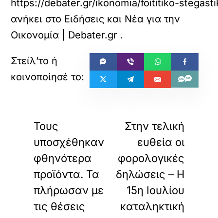
https://debater.gr/ikonomia/foititiko-stegast
ανήκει στο
Ειδήσεις και Νέα για την
Οικονομία | Debater.gr
.
«
»
ΠΡΟΗΓΟΥΜΕΝΟ
ΕΠΟΜΕΝΟ
Τους
Στην τελική
υποσχέθηκαν
ευθεία οι
φθηνότερα
φορολογικές
προϊόντα. Τα
δηλώσεις – Η
πλήρωσαν με
15η Ιουλίου
τις θέσεις
καταληκτική