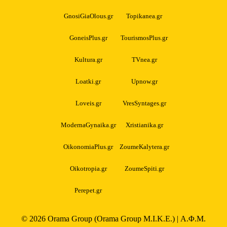
GnosiGiaOlous.gr
Topikanea.gr
GoneisPlus.gr
TourismosPlus.gr
Kultura.gr
TVnea.gr
Loatki.gr
Upnow.gr
Loveis.gr
VresSyntages.gr
ModernaGynaika.gr
Xristianika.gr
OikonomiaPlus.gr
ZoumeKalytera.gr
Oikotropia.gr
ZoumeSpiti.gr
Perepet.gr
© 2026
Orama Group
(Orama Group Μ.Ι.Κ.Ε.) | Α.Φ.Μ.