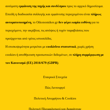
αυτόματη
εμφάνιση της πηγής και συνδέσμου
προς το αρχικό δημοσίευμα.
Επειδή η διαδικασία συλλογής και εμφάνισης περιεχομένου είναι
πλήρως
αυτοματοποιημένη
, το Oikonomikes.gr
δεν φέρει καμία ευθύνη
για το
περιεχόμενο, την ακρίβεια, τις απόψεις ή τυχόν παραβιάσεις που
προέρχονται από τρίτες ιστοσελίδες.
Η επισκεψιμότητα μετριέται με
cookieless στατιστικά
, χωρίς χρήση
cookies ή αποθήκευση προσωπικών δεδομένων, σε
πλήρη συμμόρφωση με
τον Κανονισμό (ΕΕ) 2016/679 (GDPR)
.
Εταιρικά Στοιχεία
Πώς Λειτουργεί
Πολιτική Απορρήτου & Cookies
Πολιτική Πλουραλισμού και Διαφάνειας