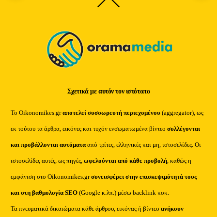
Back
To
Top
Σχετικά με αυτόν τον ιστότοπο
Το Oikonomikes.gr
αποτελεί συσσωρευτή περιεχομένου
(aggregator), ως
εκ τούτου τα άρθρα, εικόνες και τυχόν ενσωματωμένα βίντεο
συλλέγονται
και προβάλλονται αυτόματα
από τρίτες, ελληνικές και μη, ιστοσελίδες. Οι
ιστοσελίδες αυτές, ως πηγές,
ωφελούνται από κάθε προβολή
, καθώς η
εμφάνιση στο Oikonomikes.gr
συνεισφέρει στην επισκεψιμότητά τους
και στη βαθμολογία SEO
(Google κ.λπ.) μέσω backlink κοκ.
Τα πνευματικά δικαιώματα κάθε άρθρου, εικόνας ή βίντεο
ανήκουν