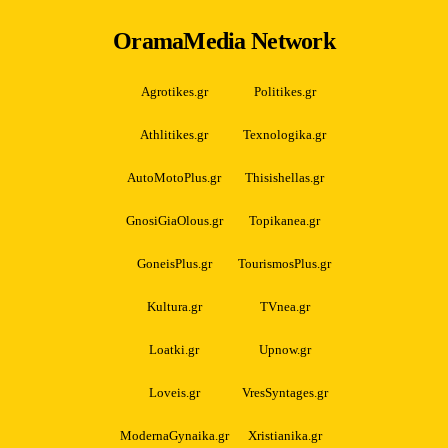
OramaMedia Network
Agrotikes.gr
Politikes.gr
Athlitikes.gr
Texnologika.gr
AutoMotoPlus.gr
Thisishellas.gr
GnosiGiaOlous.gr
Topikanea.gr
GoneisPlus.gr
TourismosPlus.gr
Kultura.gr
TVnea.gr
Loatki.gr
Upnow.gr
Loveis.gr
VresSyntages.gr
ModernaGynaika.gr
Xristianika.gr