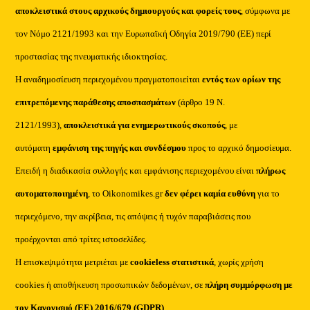
αποκλειστικά στους αρχικούς δημιουργούς και φορείς τους
, σύμφωνα με
τον Νόμο 2121/1993 και την Ευρωπαϊκή Οδηγία 2019/790 (ΕΕ) περί
προστασίας της πνευματικής ιδιοκτησίας.
Η αναδημοσίευση περιεχομένου πραγματοποιείται
εντός των ορίων της
επιτρεπόμενης παράθεσης αποσπασμάτων
(άρθρο 19 Ν.
2121/1993),
αποκλειστικά για ενημερωτικούς σκοπούς
, με
αυτόματη
εμφάνιση της πηγής και συνδέσμου
προς το αρχικό δημοσίευμα.
Επειδή η διαδικασία συλλογής και εμφάνισης περιεχομένου είναι
πλήρως
αυτοματοποιημένη
, το Oikonomikes.gr
δεν φέρει καμία ευθύνη
για το
περιεχόμενο, την ακρίβεια, τις απόψεις ή τυχόν παραβιάσεις που
προέρχονται από τρίτες ιστοσελίδες.
Η επισκεψιμότητα μετριέται με
cookieless στατιστικά
, χωρίς χρήση
cookies ή αποθήκευση προσωπικών δεδομένων, σε
πλήρη συμμόρφωση με
τον Κανονισμό (ΕΕ) 2016/679 (GDPR)
.